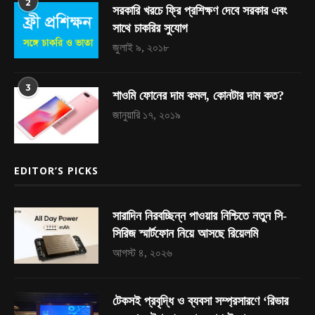
2
সরকারি খরচে ফ্রি প্রশিক্ষণ দেবে সরকার এবং
সাথে চাকরির সুযোগ
জুলাই ৯, ২০১৮
3
শাওমি ফোনের দাম কমল, কোনটার দাম কত?
জানুয়ারি ১৭, ২০১৯
EDITOR’S PICKS
সারাদিন নিরবচ্ছিন্ন পাওয়ার নিশ্চিতে নতুন সি-
সিরিজ স্মার্টফোন নিয়ে আসছে রিয়েলমি
আগস্ট ৪, ২০২৬
টেকসই প্রবৃদ্ধি ও ব্যবসা সম্প্রসারণে ‘রিভার