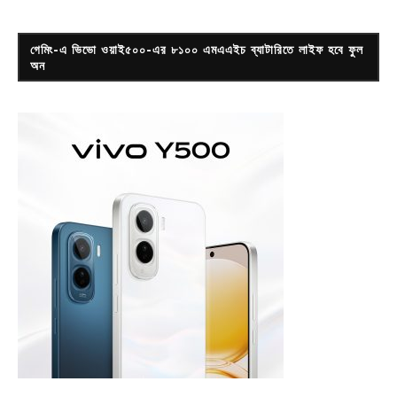
গেমিং-এ ভিভো ওয়াই৫০০-এর ৮১০০ এমএএইচ ব্যাটারিতে লাইফ হবে ফুল
অন