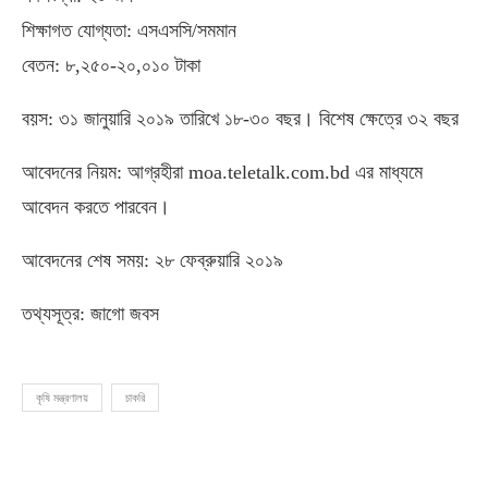
শিক্ষাগত যোগ্যতা: এসএসসি/সমমান
বেতন: ৮,২৫০-২০,০১০ টাকা
বয়স: ৩১ জানুয়ারি ২০১৯ তারিখে ১৮-৩০ বছর। বিশেষ ক্ষেত্রে ৩২ বছর
আবেদনের নিয়ম: আগ্রহীরা moa.teletalk.com.bd এর মাধ্যমে
আবেদন করতে পারবেন।
আবেদনের শেষ সময়: ২৮ ফেব্রুয়ারি ২০১৯
তথ্যসূত্র: জাগো জবস
কৃষি মন্ত্রণালয়
চাকরি