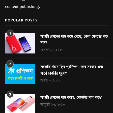
content publishing.
POPULAR POSTS
1
শাওমি ফোনের দাম কমে গেছে, কোন ফোনের কত
দাম?
আগস্ট ৫, ২০১৮
2
সরকারি খরচে ফ্রি প্রশিক্ষণ দেবে সরকার এবং
সাথে চাকরির সুযোগ
জুলাই ৯, ২০১৮
3
শাওমি ফোনের দাম কমল, কোনটার দাম কত?
জানুয়ারি ১৭, ২০১৯