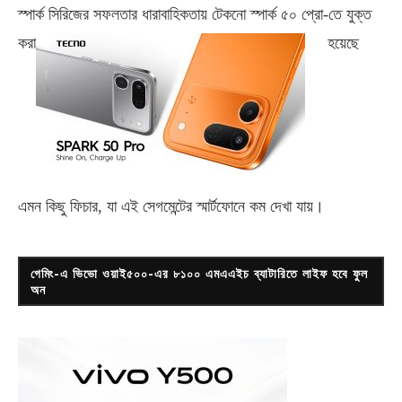
স্পার্ক সিরিজের সফলতার ধারাবাহিকতায় টেকনো
স্পার্ক ৫০ প্রো-
তে যুক্ত
করা
হয়েছে
এমন কিছু ফিচার, যা এই সেগমেন্টের স্মার্টফোনে কম দেখা যায়।
গেমিং-এ ভিভো ওয়াই৫০০-এর ৮১০০ এমএএইচ ব্যাটারিতে লাইফ হবে ফুল
অন