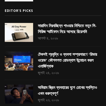
EDITOR’S PICKS
সারাদিন নিরবচ্ছিন্ন পাওয়ার নিশ্চিতে নতুন সি-
সিরিজ স্মার্টফোন নিয়ে আসছে রিয়েলমি
আগস্ট ৪, ২০২৬
টেকসই প্রবৃদ্ধি ও ব্যবসা সম্প্রসারণে ‘রিভার
ওয়েভ’ কৌশলগত রোডম্যাপ উন্মোচন করল
এনার্জিপ্যাক
জুলাই ২৪, ২০২৬
অবিরাম স্ক্রিন ব্যবহারের যুগে চোখের স্বস্তিও
এখন গুরুত্বপূর্ণ
জুলাই ২৩, ২০২৬