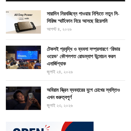
সারাদিন নিরবচ্ছিন্ন পাওয়ার নিশ্চিতে নতুন সি-
সিরিজ স্মার্টফোন নিয়ে আসছে রিয়েলমি
আগস্ট ৪, ২০২৬
টেকসই প্রবৃদ্ধি ও ব্যবসা সম্প্রসারণে ‘রিভার
ওয়েভ’ কৌশলগত রোডম্যাপ উন্মোচন করল
এনার্জিপ্যাক
জুলাই ২৪, ২০২৬
অবিরাম স্ক্রিন ব্যবহারের যুগে চোখের স্বস্তিও
এখন গুরুত্বপূর্ণ
জুলাই ২৩, ২০২৬