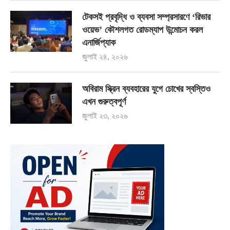
টেকসই প্রবৃদ্ধি ও ব্যবসা সম্প্রসারণে ‘রিভার
ওয়েভ’ কৌশলগত রোডম্যাপ উন্মোচন করল
এনার্জিপ্যাক
জুলাই ২৪, ২০২৬
অবিরাম স্ক্রিন ব্যবহারের যুগে চোখের স্বস্তিও
এখন গুরুত্বপূর্ণ
জুলাই ২৩, ২০২৬