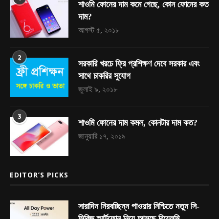
শাওমি ফোনের দাম কমে গেছে, কোন ফোনের কত
দাম?
আগস্ট ৫, ২০১৮
2
সরকারি খরচে ফ্রি প্রশিক্ষণ দেবে সরকার এবং
সাথে চাকরির সুযোগ
জুলাই ৯, ২০১৮
3
শাওমি ফোনের দাম কমল, কোনটার দাম কত?
জানুয়ারি ১৭, ২০১৯
EDITOR’S PICKS
সারাদিন নিরবচ্ছিন্ন পাওয়ার নিশ্চিতে নতুন সি-
সিরিজ স্মার্টফোন নিয়ে আসছে রিয়েলমি