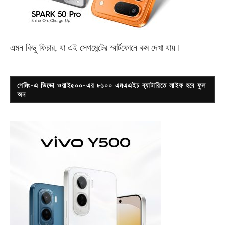
এমন কিছু ফিচার, যা এই সেগমেন্টের স্মার্টফোনে কম দেখা যায়।
গেমিং-এ ভিভো ওয়াই৫০০-এর ৮১০০ এমএএইচ ব্যাটারিতে লাইফ হবে ফুল
অন