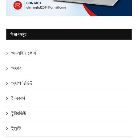
বিভাগসমূহ
অনলাইন কোর্স
অফার
অ্যাপ রিভিউ
ই-কমার্স
ইন্টারভিউ
ইভেন্ট