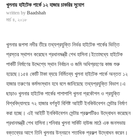
খুলনায় হাইটেক পার্কে ১২ হাজার চাকরির সুযোগ
written by
Baadshah
মার্চ ৪, ২০১৮
খুলনার রূপসা নদীর তীরে তথ্যপ্রযুক্তি নির্ভর হাইটেক পার্কের ভিত্তি
প্রস্তর স্থাপন করেছেন প্রধানমন্ত্রী শেখ হাসিনা।ইতোমধ্যে হাইটেক
পার্কটি নির্মাণের উদ্দেশ্যে স্থান নির্বাচন ও জমি অধিগ্রহণের কাজ শুরু
হয়েছে।১৫৪ কোটি টাকা ব্যয়ে নির্মিতব্য খুলনা হাইটেক পার্কে অন্তত ১২
হাজার তরুণের কর্মসংস্থান হবে বলে জানিয়েছে তথ্যপ্রযুক্তি বিভাগ।এ
ছাড়াও খুলনার হাইটেক পার্কের পাশাপাশি খুলনা প্রকৌশল ও প্রযুক্তি
বিশ্ববিদ্যালয়ে ৭২ হাজার বর্গফুট বিশিষ্ট আইটি ইনকিউবেশন সেন্টার নির্মাণ
করা হচ্ছে। এই আইটি ইনকিউবেশন সেন্টার প্রকল্পটিরও উদ্বোধন করেছেন
প্রধানমন্ত্রী শেখ হাসিনা।শনিবার খুলনা সার্কিট হাউজ মাঠে এক জনসভায়
বক্তব্যের আগে তিনি খুলনার উন্নয়নে শতাধিক প্রকল্প উদ্বোধন করেন।