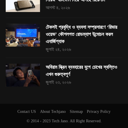
আগস্ট ৪, ২০২৬
টেকসই প্রবৃদ্ধি ও ব্যবসা সম্প্রসারণে ‘রিভার
ওয়েভ’ কৌশলগত রোডম্যাপ উন্মোচন করল
এনার্জিপ্যাক
জুলাই ২৪, ২০২৬
অবিরাম স্ক্রিন ব্যবহারের যুগে চোখের স্বস্তিও
এখন গুরুত্বপূর্ণ
জুলাই ২৩, ২০২৬
Contact US
About Techjano
Sitemap
Privacy Policy
© 2014 - 2023
Tech Jano
. All Right Reserved.