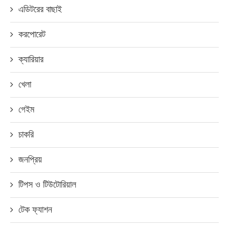
এডিটরের বাছাই
করপোরেট
ক্যারিয়ার
খেলা
গেইম
চাকরি
জনপ্রিয়
টিপস ও টিউটোরিয়াল
টেক ফ্যাশন