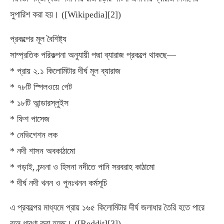
সুপারিশ করা হয়। ([Wikipedia][2])
প্রকল্পের মূল বৈশিষ্ট্য
সাম্প্রতিক পরিকল্পনা অনুযায়ী পদ্মা ব্যারাজ প্রকল্পে থাকছে—
* প্রায় ২.১ কিলোমিটার দীর্ঘ মূল ব্যারাজ
* ৭৮টি স্পিলওয়ে গেট
* ১৮টি আন্ডারস্লুইস
* ফিশ পাসেজ
* নেভিগেশন লক
* নদী শাসন অবকাঠামো
* গড়াই, চন্দনা ও হিসনা নদীতে পানি সরবরাহ কাঠামো
* দীর্ঘ নদী খনন ও পুনঃখনন কর্মসূচি
এ প্রকল্পের মাধ্যমে প্রায় ১৬৫ কিলোমিটার দীর্ঘ জলাধার তৈরি হতে পারে
বলে ধারণা করা হচ্ছে। ([Reddit][3])