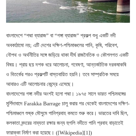
বাংলাদেশে “পদ্মা ব্যারাজ” বা “গঙ্গা ব্যারাজ” প্রকল্প শুধু একটি নদী
অবকাঠামো নয়; এটি দেশের দক্ষিণ-পশ্চিমাঞ্চলের পানি, কৃষি, পরিবেশ,
নৌপথ ও অর্থনীতির সঙ্গে জড়িয়ে থাকা দীর্ঘ রাজনৈতিক ও কৌশলগত একটি
বিষয়। প্রায় ছয় দশক ধরে আলোচনা, গবেষণা, আন্তর্জাতিক দরকষাকষি
ও বিতর্কের পরও প্রকল্পটি বাস্তবায়িত হয়নি। তবে সাম্প্রতিক সময়ে
আবারও এটি আলোচনার কেন্দ্রে এসেছে।
বাংলাদেশের গঙ্গা নদীর অংশই হলো পদ্মা। ১৯৭৫ সালে ভারত পশ্চিমবঙ্গের
মুর্শিদাবাদে Farakka Barrage চালু করার পর থেকেই বাংলাদেশের দক্ষিণ-
পশ্চিমাঞ্চলে শুষ্ক মৌসুমে পানিপ্রবাহ কমতে শুরু করে। ভারতের দাবি ছিল,
কলকাতা বন্দরের নাব্যতা রক্ষার জন্য হুগলি নদীতে পানি প্রবাহ বাড়াতেই
ফারাক্কা নির্মাণ করা হয়েছে। ([Wikipedia][1])