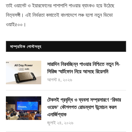
তাই ওয়ালেট ও ইয়ারফোনের পাশাপাশি পাওয়ার ব্যাংকও হয়ে উঠেছে
নিত্যসঙ্গী। এই নির্ভরতা কমাতেই বাংলাদেশে লঞ্চ হলো নতুন ভিভো
ওয়াই৫০০
।
সাম্প্রতিক পোস্টসমূহ
সারাদিন নিরবচ্ছিন্ন পাওয়ার নিশ্চিতে নতুন সি-
সিরিজ স্মার্টফোন নিয়ে আসছে রিয়েলমি
আগস্ট ৪, ২০২৬
টেকসই প্রবৃদ্ধি ও ব্যবসা সম্প্রসারণে ‘রিভার
ওয়েভ’ কৌশলগত রোডম্যাপ উন্মোচন করল
এনার্জিপ্যাক
জুলাই ২৪, ২০২৬