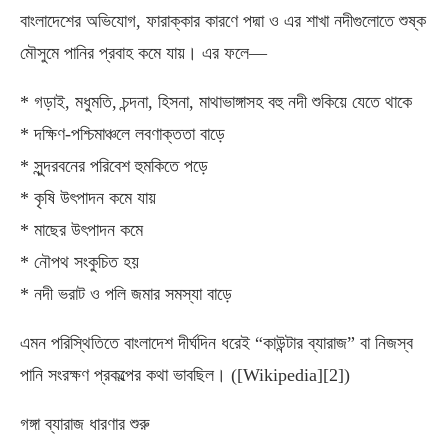
বাংলাদেশের অভিযোগ, ফারাক্কার কারণে পদ্মা ও এর শাখা নদীগুলোতে শুষ্ক
মৌসুমে পানির প্রবাহ কমে যায়। এর ফলে—
* গড়াই, মধুমতি, চন্দনা, হিসনা, মাথাভাঙ্গাসহ বহু নদী শুকিয়ে যেতে থাকে
* দক্ষিণ-পশ্চিমাঞ্চলে লবণাক্ততা বাড়ে
* সুন্দরবনের পরিবেশ হুমকিতে পড়ে
* কৃষি উৎপাদন কমে যায়
* মাছের উৎপাদন কমে
* নৌপথ সংকুচিত হয়
* নদী ভরাট ও পলি জমার সমস্যা বাড়ে
এমন পরিস্থিতিতে বাংলাদেশ দীর্ঘদিন ধরেই “কাউন্টার ব্যারাজ” বা নিজস্ব
পানি সংরক্ষণ প্রকল্পের কথা ভাবছিল। ([Wikipedia][2])
গঙ্গা ব্যারাজ ধারণার শুরু