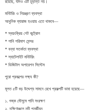
রয়েছে, যদিও এটি চূড়ান্ত নয়।
মনিটরিং ও নিয়ন্ত্রণ ব্যবস্থা
আধুনিক ব্যারাজ হওয়ায় এতে থাকবে—
* স্বয়ংক্রিয় গেট কন্ট্রোল
* পানি পরিমাপ সেন্সর
* বন্যা সতর্কতা ব্যবস্থা
* স্যাটেলাইট মনিটরিং
* ডিজিটাল অপারেশন সিস্টেম
পুরো প্রকল্পের লক্ষ্য কী?
মূলত ৫টি বড় উদ্দেশ্য সামনে রেখে প্রকল্পটি ভাবা হয়েছে—
১. শুষ্ক মৌসুমে পানি সংরক্ষণ
২. দক্ষিণাঞ্চলে নদী পুনর্জীবন