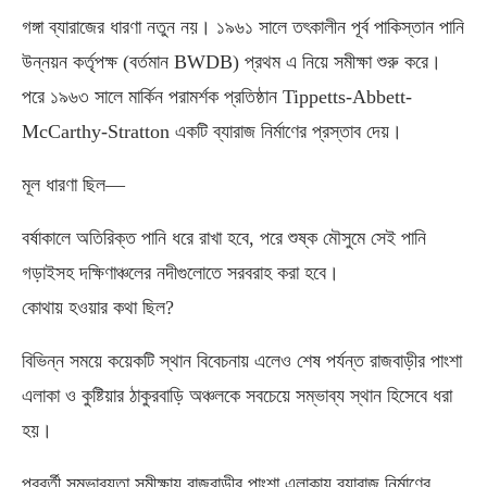
গঙ্গা ব্যারাজের ধারণা নতুন নয়। ১৯৬১ সালে তৎকালীন পূর্ব পাকিস্তান পানি
উন্নয়ন কর্তৃপক্ষ (বর্তমান BWDB) প্রথম এ নিয়ে সমীক্ষা শুরু করে।
পরে ১৯৬৩ সালে মার্কিন পরামর্শক প্রতিষ্ঠান Tippetts-Abbett-
McCarthy-Stratton একটি ব্যারাজ নির্মাণের প্রস্তাব দেয়।
মূল ধারণা ছিল—
বর্ষাকালে অতিরিক্ত পানি ধরে রাখা হবে, পরে শুষ্ক মৌসুমে সেই পানি
গড়াইসহ দক্ষিণাঞ্চলের নদীগুলোতে সরবরাহ করা হবে।
কোথায় হওয়ার কথা ছিল?
বিভিন্ন সময়ে কয়েকটি স্থান বিবেচনায় এলেও শেষ পর্যন্ত রাজবাড়ীর পাংশা
এলাকা ও কুষ্টিয়ার ঠাকুরবাড়ি অঞ্চলকে সবচেয়ে সম্ভাব্য স্থান হিসেবে ধরা
হয়।
পরবর্তী সম্ভাব্যতা সমীক্ষায় রাজবাড়ীর পাংশা এলাকায় ব্যারাজ নির্মাণের