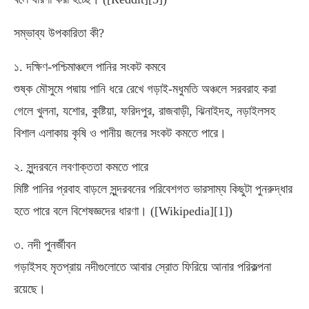
সম্ভাব্য উপকারিতা কী?
১. দক্ষিণ-পশ্চিমাঞ্চলে পানির সংকট কমবে
শুষ্ক মৌসুমে পদ্মায় পানি ধরে রেখে গড়াই-মধুমতি অঞ্চলে সরবরাহ করা
গেলে খুলনা, যশোর, কুষ্টিয়া, ফরিদপুর, রাজবাড়ী, ঝিনাইদহ, নড়াইলসহ
বিশাল এলাকায় কৃষি ও পানীয় জলের সংকট কমতে পারে।
২. সুন্দরবনে লবণাক্ততা কমতে পারে
মিষ্টি পানির প্রবাহ বাড়লে সুন্দরবনের পরিবেশগত ভারসাম্য কিছুটা পুনরুদ্ধার
হতে পারে বলে বিশেষজ্ঞদের ধারণা। ([Wikipedia][1])
৩. নদী পুনর্জীবন
গড়াইসহ মৃতপ্রায় নদীগুলোতে আবার স্রোত ফিরিয়ে আনার পরিকল্পনা
রয়েছে।