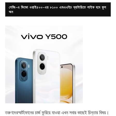
গেমিং-এ ভিভো ওয়াই৫০০-এর ৮১০০ এমএএইচ ব্যাটারিতে লাইফ হবে ফুল
অন
তরুণদেরস্মার্টফোনের চার্জ ফুরিয়ে যাওয়া এখন সবার কাছেই চিন্তার বিষয়।