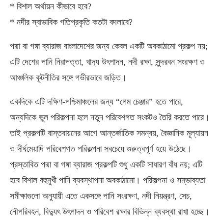
* বিশাল অর্থায়ন কীভাবে হবে?
* নদীর স্বাভাবিক গতিপ্রকৃতি কতটা বদলাবে?
পদ্মা বা গঙ্গা ব্যারাজ বাংলাদেশের জন্য কেবল একটি অবকাঠামো প্রকল্প নয়;
এটি দেশের পানি নিরাপত্তা, খাদ্য উৎপাদন, নদী রক্ষা, সুন্দরবন সংরক্ষণ ও
আঞ্চলিক কূটনীতির সঙ্গে গভীরভাবে জড়িত।
একদিকে এটি দক্ষিণ-পশ্চিমাঞ্চলের জন্য “গেম চেঞ্জার” হতে পারে,
অন্যদিকে ভুল পরিকল্পনা হলে নতুন পরিবেশগত সংকটও তৈরি করতে পারে।
তাই প্রকল্পটি বাস্তবায়নের আগে আন্তর্জাতিক সমন্বয়, বৈজ্ঞানিক মূল্যায়ন
ও দীর্ঘমেয়াদি পরিবেশগত পরিকল্পনা সবচেয়ে গুরুত্বপূর্ণ হয়ে উঠেছে।
প্রস্তাবিত পদ্মা বা গঙ্গা ব্যারাজ প্রকল্পটি শুধু একটি সাধারণ বাঁধ নয়; এটি
হবে বিশাল বহুমুখী পানি ব্যবস্থাপনা অবকাঠামো। পরিকল্পনা ও সম্ভাব্যতা
সমীক্ষাগুলো অনুযায়ী এতে একসঙ্গে পানি সংরক্ষণ, নদী নিয়ন্ত্রণ, সেচ,
নৌপরিবহন, বিদ্যুৎ উৎপাদন ও পরিবেশ রক্ষার বিভিন্ন ব্যবস্থা রাখা হচ্ছে।