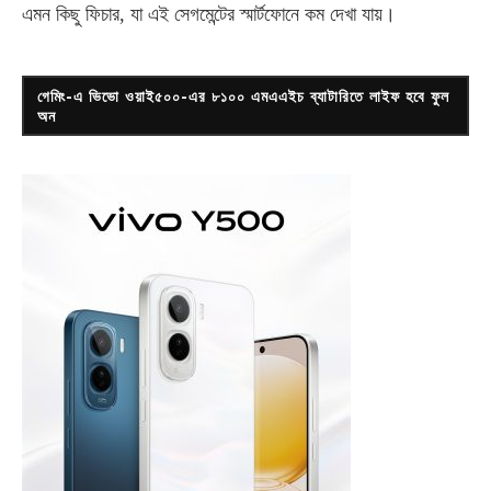
এমন কিছু ফিচার, যা এই সেগমেন্টের স্মার্টফোনে কম দেখা যায়।
গেমিং-এ ভিভো ওয়াই৫০০-এর ৮১০০ এমএএইচ ব্যাটারিতে লাইফ হবে ফুল
অন