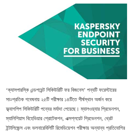
‘ক্যাসপারস্কি এন্ডপয়েন্ট সিকিউরিটি ফর বিজনেস’ পন্যটি ফরেস্টারের
সা¤প্রতিক গবেষনায় ২৫টি পরীক্ষার ১৪টিতে শীর্ষস্থান অর্জন করে
ফ্ল্যাগশিপ সিকিউরিটি পন্যের মর্যাদা পেয়েছে। ম্যালওয়্যার প্রিভেনশন,
ম্যালিশিয়াস বিহেভিয়ার প্রোটেকশন, এক্সপ্লয়েট প্রিভেনশন, থ্রেট
ইন্টালিজেন্স এবং ভলনারেবিলিটি রিমেডিয়েশন পরীক্ষায় অন্যান্য প্রতিযোগির