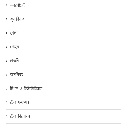
করপোরেট
ক্যারিয়ার
খেলা
গেইম
চাকরি
জনপ্রিয়
টিপস ও টিউটোরিয়াল
টেক ফ্যাশন
টেক-বিনোদন