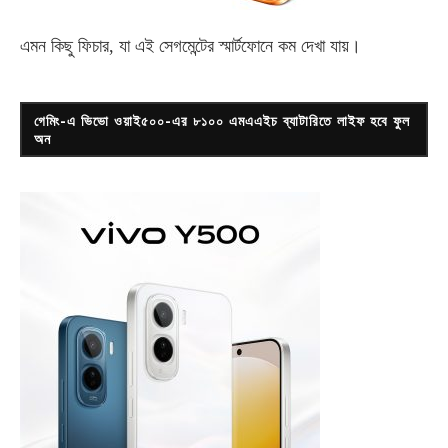
এমন কিছু ফিচার, যা এই সেগমেন্টের স্মার্টফোনে কম দেখা যায়।
গেমিং-এ ভিভো ওয়াই৫০০-এর ৮১০০ এমএএইচ ব্যাটারিতে লাইফ হবে ফুল
অন