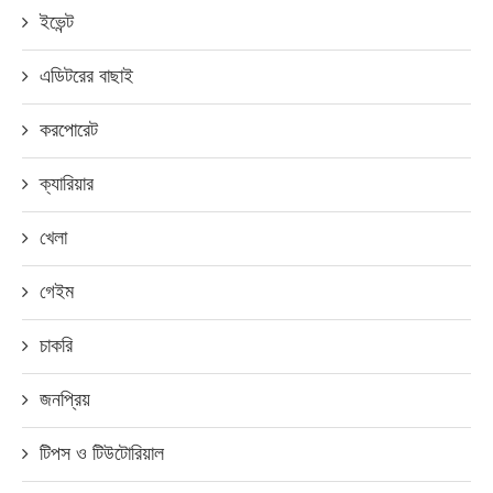
ইভেন্ট
এডিটরের বাছাই
করপোরেট
ক্যারিয়ার
খেলা
গেইম
চাকরি
জনপ্রিয়
টিপস ও টিউটোরিয়াল