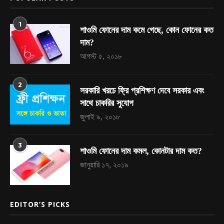
1
শাওমি ফোনের দাম কমে গেছে, কোন ফোনের কত
দাম?
আগস্ট ৫, ২০১৮
2
সরকারি খরচে ফ্রি প্রশিক্ষণ দেবে সরকার এবং
সাথে চাকরির সুযোগ
জুলাই ৯, ২০১৮
3
শাওমি ফোনের দাম কমল, কোনটার দাম কত?
জানুয়ারি ১৭, ২০১৯
EDITOR’S PICKS