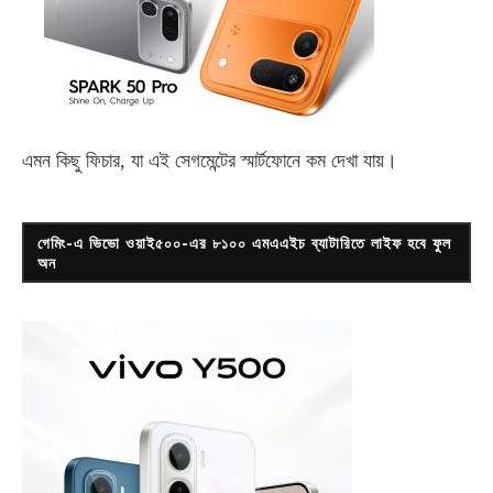
এমন কিছু ফিচার, যা এই সেগমেন্টের স্মার্টফোনে কম দেখা যায়।
গেমিং-এ ভিভো ওয়াই৫০০-এর ৮১০০ এমএএইচ ব্যাটারিতে লাইফ হবে ফুল
অন