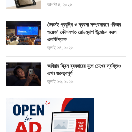
আগস্ট ৪, ২০২৬
টেকসই প্রবৃদ্ধি ও ব্যবসা সম্প্রসারণে ‘রিভার
ওয়েভ’ কৌশলগত রোডম্যাপ উন্মোচন করল
এনার্জিপ্যাক
জুলাই ২৪, ২০২৬
অবিরাম স্ক্রিন ব্যবহারের যুগে চোখের স্বস্তিও
এখন গুরুত্বপূর্ণ
জুলাই ২৩, ২০২৬