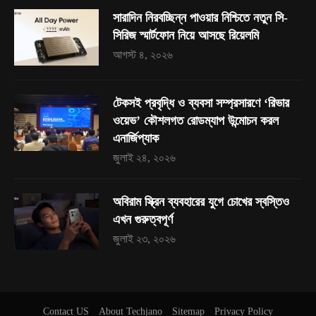
সারাদিন নিরবচ্ছিন্ন পাওয়ার নিশ্চিতে নতুন সি-
সিরিজ স্মার্টফোন নিয়ে আসছে রিয়েলমি
আগস্ট ৪, ২০২৬
টেকসই প্রবৃদ্ধি ও ব্যবসা সম্প্রসারণে ‘রিভার
ওয়েভ’ কৌশলগত রোডম্যাপ উন্মোচন করল
এনার্জিপ্যাক
জুলাই ২৪, ২০২৬
অবিরাম স্ক্রিন ব্যবহারের যুগে চোখের স্বস্তিও
এখন গুরুত্বপূর্ণ
জুলাই ২৩, ২০২৬
Contact US
About Techjano
Sitemap
Privacy Policy