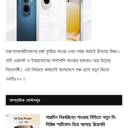
তরুণদেরস্মার্টফোনের চার্জ ফুরিয়ে যাওয়া এখন সবার কাছেই চিন্তার বিষয়।
তাই ওয়ালেট ও ইয়ারফোনের পাশাপাশি পাওয়ার ব্যাংকও হয়ে উঠেছে
নিত্যসঙ্গী। এই নির্ভরতা কমাতেই বাংলাদেশে লঞ্চ হলো নতুন ভিভো
ওয়াই৫০০
।
সাম্প্রতিক পোস্টসমূহ
সারাদিন নিরবচ্ছিন্ন পাওয়ার নিশ্চিতে নতুন সি-
সিরিজ স্মার্টফোন নিয়ে আসছে রিয়েলমি