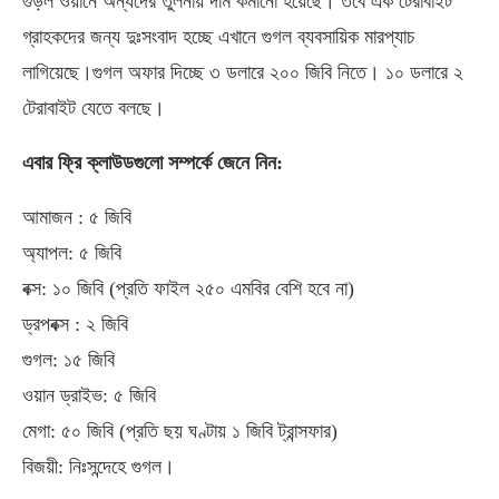
গুড়ল ওয়ানে অন্যদের তুলনায় দাম কমানো হয়েছে। তবে এক টেরাবাইট
গ্রাহকদের জন্য দুঃসংবাদ হচ্ছে এখানে গুগল ব্যবসায়িক মারপ্যাচ
লাগিয়েছে।গুগল অফার দিচ্ছে ৩ ডলারে ২০০ জিবি নিতে। ১০ ডলারে ২
টেরাবাইট যেতে বলছে।
এবার ফ্রি ক্লাউডগুলো সম্পর্কে জেনে নিন:
আমাজন : ৫ জিবি
অ্যাপল: ৫ জিবি
বক্স: ১০ জিবি (প্রতি ফাইল ২৫০ এমবির বেশি হবে না)
ড্রপবক্স : ২ জিবি
গুগল: ১৫ জিবি
ওয়ান ড্রাইভ: ৫ জিবি
মেগা: ৫০ জিবি (প্রতি ছয় ঘণ্টায় ১ জিবি ট্রান্সফার)
বিজয়ী: নিঃসন্দেহে গুগল।