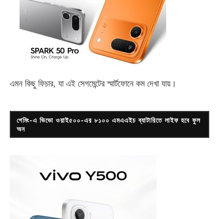
এমন কিছু ফিচার, যা এই সেগমেন্টের স্মার্টফোনে কম দেখা যায়।
গেমিং-এ ভিভো ওয়াই৫০০-এর ৮১০০ এমএএইচ ব্যাটারিতে লাইফ হবে ফুল
অন