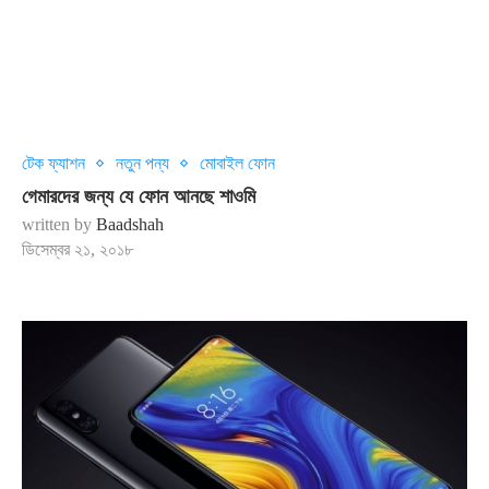
টেক ফ্যাশন
নতুন পন্য
মোবাইল ফোন
গেমারদের জন্য যে ফোন আনছে শাওমি
written by
Baadshah
ডিসেম্বর ২১, ২০১৮