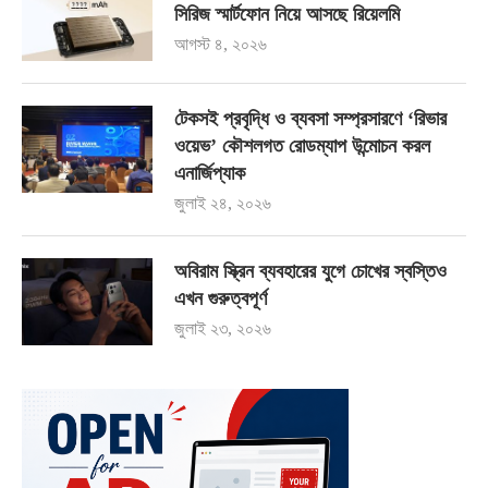
সিরিজ স্মার্টফোন নিয়ে আসছে রিয়েলমি
আগস্ট ৪, ২০২৬
টেকসই প্রবৃদ্ধি ও ব্যবসা সম্প্রসারণে ‘রিভার
ওয়েভ’ কৌশলগত রোডম্যাপ উন্মোচন করল
এনার্জিপ্যাক
জুলাই ২৪, ২০২৬
অবিরাম স্ক্রিন ব্যবহারের যুগে চোখের স্বস্তিও
এখন গুরুত্বপূর্ণ
জুলাই ২৩, ২০২৬