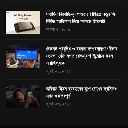
সারাদিন নিরবচ্ছিন্ন পাওয়ার নিশ্চিতে নতুন সি-
সিরিজ স্মার্টফোন নিয়ে আসছে রিয়েলমি
আগস্ট ৪, ২০২৬
টেকসই প্রবৃদ্ধি ও ব্যবসা সম্প্রসারণে ‘রিভার
ওয়েভ’ কৌশলগত রোডম্যাপ উন্মোচন করল
এনার্জিপ্যাক
জুলাই ২৪, ২০২৬
অবিরাম স্ক্রিন ব্যবহারের যুগে চোখের স্বস্তিও
এখন গুরুত্বপূর্ণ
জুলাই ২৩, ২০২৬