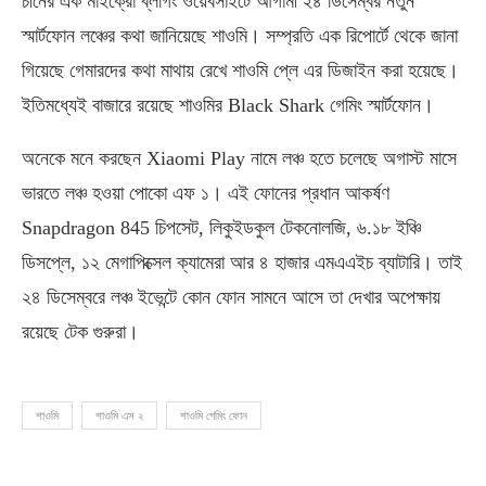
চীনের এক মাইক্রো ব্লগিং ওয়েবসাইটে আগামী ২৪ ডিসেম্বর নতুন
স্মার্টফোন লঞ্চের কথা জানিয়েছে শাওমি। সম্প্রতি এক রিপোর্টে থেকে জানা
গিয়েছে গেমারদের কথা মাথায় রেখে শাওমি প্লে এর ডিজাইন করা হয়েছে।
ইতিমধ্যেই বাজারে রয়েছে শাওমির Black Shark গেমিং স্মার্টফোন।
অনেকে মনে করছেন Xiaomi Play নামে লঞ্চ হতে চলেছে অগাস্ট মাসে
ভারতে লঞ্চ হওয়া পোকো এফ ১। এই ফোনের প্রধান আকর্ষণ
Snapdragon 845 চিপসেট, লিকুইডকুল টেকনোলজি, ৬.১৮ ইঞ্চি
ডিসপ্লে, ১২ মেগাপিক্সেল ক্যামেরা আর ৪ হাজার এমএএইচ ব্যাটারি। তাই
২৪ ডিসেম্বরে লঞ্চ ইভেন্টে কোন ফোন সামনে আসে তা দেখার অপেক্ষায়
রয়েছে টেক গুরুরা।
শাওমি
শাওমি এস ২
শাওমি গেমিং ফোন