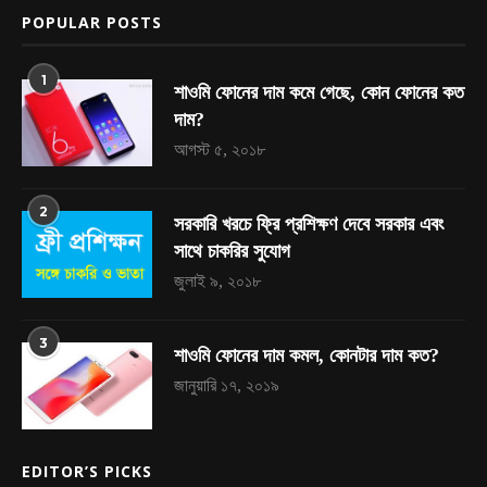
POPULAR POSTS
1
শাওমি ফোনের দাম কমে গেছে, কোন ফোনের কত
দাম?
আগস্ট ৫, ২০১৮
2
সরকারি খরচে ফ্রি প্রশিক্ষণ দেবে সরকার এবং
সাথে চাকরির সুযোগ
জুলাই ৯, ২০১৮
3
শাওমি ফোনের দাম কমল, কোনটার দাম কত?
জানুয়ারি ১৭, ২০১৯
EDITOR’S PICKS