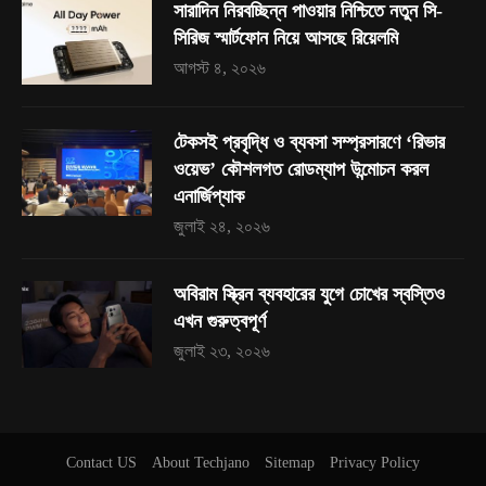
সারাদিন নিরবচ্ছিন্ন পাওয়ার নিশ্চিতে নতুন সি-
সিরিজ স্মার্টফোন নিয়ে আসছে রিয়েলমি
আগস্ট ৪, ২০২৬
টেকসই প্রবৃদ্ধি ও ব্যবসা সম্প্রসারণে ‘রিভার
ওয়েভ’ কৌশলগত রোডম্যাপ উন্মোচন করল
এনার্জিপ্যাক
জুলাই ২৪, ২০২৬
অবিরাম স্ক্রিন ব্যবহারের যুগে চোখের স্বস্তিও
এখন গুরুত্বপূর্ণ
জুলাই ২৩, ২০২৬
Contact US
About Techjano
Sitemap
Privacy Policy