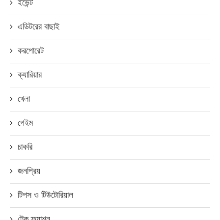
ইভেন্ট
এডিটরের বাছাই
করপোরেট
ক্যারিয়ার
খেলা
গেইম
চাকরি
জনপ্রিয়
টিপস ও টিউটোরিয়াল
টেক ফ্যাশন