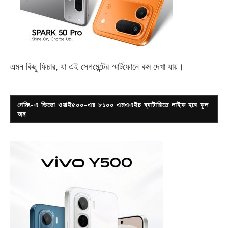
এমন কিছু ফিচার, যা এই সেগমেন্টের স্মার্টফোনে কম দেখা যায়।
গেমিং-এ ভিভো ওয়াই৫০০-এর ৮১০০ এমএএইচ ব্যাটারিতে লাইফ হবে ফুল
অন