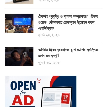
আগস্ট ৪, ২০২৬
টেকসই প্রবৃদ্ধি ও ব্যবসা সম্প্রসারণে ‘রিভার
ওয়েভ’ কৌশলগত রোডম্যাপ উন্মোচন করল
এনার্জিপ্যাক
জুলাই ২৪, ২০২৬
অবিরাম স্ক্রিন ব্যবহারের যুগে চোখের স্বস্তিও
এখন গুরুত্বপূর্ণ
জুলাই ২৩, ২০২৬