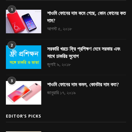
1
শাওমি ফোনের দাম কমে গেছে, কোন ফোনের কত
দাম?
আগস্ট ৫, ২০১৮
2
সরকারি খরচে ফ্রি প্রশিক্ষণ দেবে সরকার এবং
সাথে চাকরির সুযোগ
জুলাই ৯, ২০১৮
3
শাওমি ফোনের দাম কমল, কোনটার দাম কত?
জানুয়ারি ১৭, ২০১৯
EDITOR’S PICKS