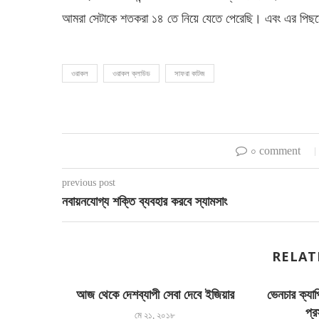
আমরা সেটাকে শতকরা ১৪ তে নিয়ে যেতে পেরেছি। এবং এর পিছনে
ওরাকল
ওরাকল ক্লাউড
সাফরা কাটজ
০ comment
previous post
নবায়নযোগ্য শক্তি ব্যবহার করবে স্যামসাং
RELAT
আজ থেকে দেশব্যাপী সেবা দেবে ইজিয়ার
ভেনচার ক্যাপ
প্র
মে ২১, ২০১৮