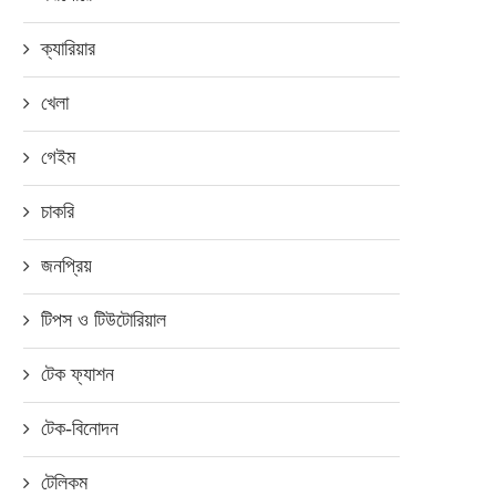
ক্যারিয়ার
খেলা
গেইম
ুয়াওয়ের তিন মাসে ২৫.৭ বিলিয়ন মার্কিন
জুনের মধ্যে সব ইউনিয়নে ইন্টারন
ডলার আয়
তথ্যপ্রযুক্তি মন্ত্রী
চাকরি
এপ্রিল ২৩, ২০২০
সেপ্টেম্বর ২৪, ২০১৮
জনপ্রিয়
টিপস ও টিউটোরিয়াল
টেক ফ্যাশন
টেক-বিনোদন
টেলিকম