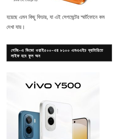
হয়েছে এমন কিছু ফিচার, যা এই সেগমেন্টের স্মার্টফোনে কম
দেখা যায়।
গেমিং-এ ভিভো ওয়াই৫০০-এর ৮১০০ এমএএইচ ব্যাটারিতে
লাইফ হবে ফুল অন