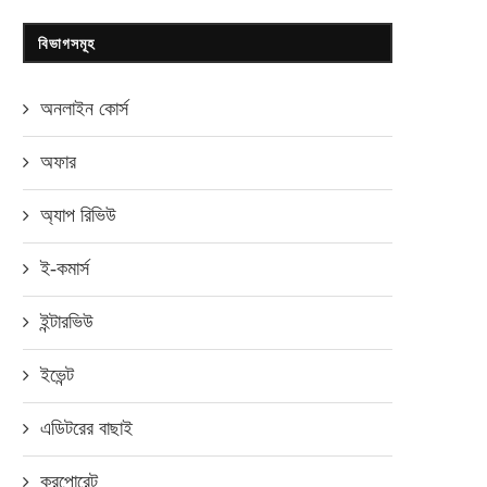
বিভাগসমূহ
অনলাইন কোর্স
অফার
অ্যাপ রিভিউ
ই-কমার্স
ইন্টারভিউ
ইভেন্ট
এডিটরের বাছাই
করপোরেট