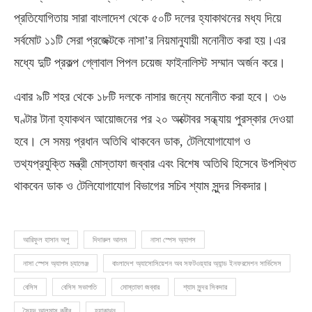
প্রতিযোগিতায় সারা বাংলাদেশ থেকে ৫০টি দলের হ্যাকাথনের মধ্য দিয়ে
সর্বমোট ১১টি সেরা প্রজেক্টকে নাসা’র নিয়মানুযায়ী মনোনীত করা হয়।এর
মধ্যে দুটি প্রকল্প গ্লোবাল পিপল চয়েজ ফাইনালিস্ট সম্মান অর্জন করে।
এবার ৯টি শহর থেকে ১৮টি দলকে নাসার জন্যে মনোনীত করা হবে। ৩৬
ঘণ্টার টানা হ্যাকথন আয়োজনের পর ২০ অক্টোবর সন্ধ্যায় পুরস্কার দেওয়া
হবে। সে সময় প্রধান অতিথি থাকবেন ডাক, টেলিযোগাযোগ ও
তথ্যপ্রযুক্তি মন্ত্রী মোস্তাফা জব্বার এবং বিশেষ অতিথি হিসেবে উপস্থিত
থাকবেন ডাক ও টেলিযোগাযোগ বিভাগের সচিব শ্যাম সুন্দর সিকদার।
আরিফুল হাসান অপু
দিদারুল আলম
নাসা স্পেস অ্যাপস
নাসা স্পেস অ্যাপস চ্যালেঞ্জ
বাংলাদেশ অ্যাসোসিয়েশন অব সফটওয়্যার অ্যান্ড ইনফরমেশন সার্ভিসেস
বেসিস
বেসিস সভাপতি
মোস্তাফা জব্বার
শ্যাম সুন্দর সিকদার
সৈয়দ আলমাস কবীর
হ্যাকাথন