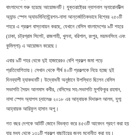
বাংলাদেশে শুরু হয়েছে আয়োজনটি। যুক্তরাষ্ট্রের ন্যাশনাল অ্যারোনটিক্স
অ্যান্ড স্পেস অ্যাডমিনিস্ট্র্রেশন-নাসা আন্তর্জাতিকভাবে বিশ্বের ২৫০টি
শহরে এ প্রকল্প বাস্তবায়ন করছে, যেখানে বেসিস বাংলাদেশের ৯টি শহরে
(ঢাকা, চট্রগ্রাম সিলেট, রাজশাহী, খুলনা, বরিশাল, রংপুর, ময়মনসিংহ এবং
কুমিল্লা) এ আয়োজন করেছে।
এবার ৯টি শহর থেকে দুই হাজারেরও বেশি প্রকল্প জমা পড়ে
প্রতিযোগিতায়। সেখান থেকে শীর্ষ ৪০টি প্রকল্পকে নিয়ে হচ্ছে দুই
দিনব্যাপী হ্যাকথনটি। উদ্বোধনী অনুষ্ঠানে উপস্থিত ছিলেন বেসিস
সভাপতি সৈয়দ আলমাস কবীর, বেসিসের সহ-সভাপতি মুশফিকুর রহমান,
নাসা স্পেস অ্যাপস চ্যালেঞ্জ ২০১৮ এর আহ্বায়ক দিদারুল আলম, যুগ্ম
আহ্বায়ক আরিফুল হাসান অপু।
গত বছর দেশকে আটটি জোনে বিভক্ত করে ৪৫৩টি আবেদন গ্রহণ করা হয়
যার মধ্য থেকে ১৩১টি প্রকল্প বাছাইয়ের জন্য মনোনীত করা হয়।