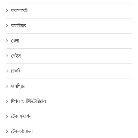
করপোরেট
ক্যারিয়ার
খেলা
গেইম
চাকরি
জনপ্রিয়
টিপস ও টিউটোরিয়াল
টেক ফ্যাশন
টেক-বিনোদন