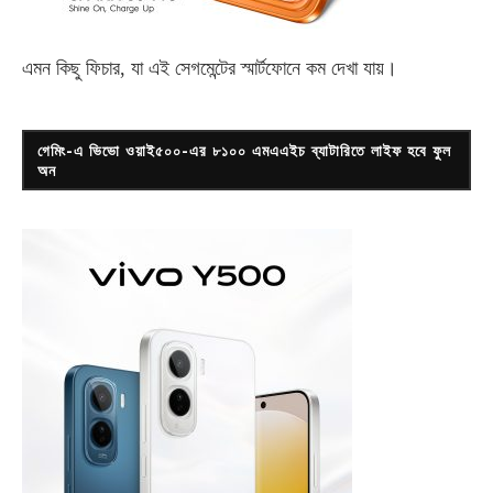
এমন কিছু ফিচার, যা এই সেগমেন্টের স্মার্টফোনে কম দেখা যায়।
গেমিং-এ ভিভো ওয়াই৫০০-এর ৮১০০ এমএএইচ ব্যাটারিতে লাইফ হবে ফুল
অন