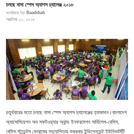
চলছে নাসা স্পেস অ্যাপস চ্যালেঞ্জ ২০১৮
written by
Baadshah
অক্টোবর ২০, ২০১৮
চতুর্থবারের মতো চলছে নাসা স্পেস অ্যাপস চ্যালেঞ্জের হ্যাকাথন।বাংলাদেশ
অ্যাসোসিয়েশন অব সফটওয়্যার অ্যান্ড ইনফরমেশন সার্ভিসেস-বেসিস,
বেসিস স্টুডেন্টস ফোরামের সহযোগিতায় শুক্রবার ইন্ডিপেনডেন্ট ইউনিভার্সিটি