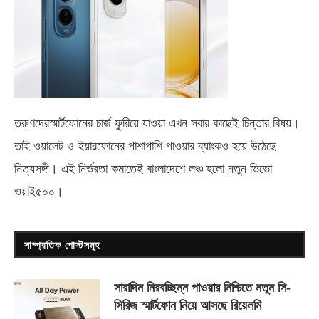
তরুণদেরস্মার্টফোনের চার্জ ফুরিয়ে যাওয়া এখন সবার কাছেই চিন্তার বিষয়।
তাই ওয়ালেট ও ইয়ারফোনের পাশাপাশি পাওয়ার ব্যাংকও হয়ে উঠেছে
নিত্যসঙ্গী। এই নির্ভরতা কমাতেই বাংলাদেশে লঞ্চ হলো নতুন ভিভো
ওয়াই৫০০
।
সাম্প্রতিক পোস্টসমূহ
সারাদিন নিরবচ্ছিন্ন পাওয়ার নিশ্চিতে নতুন সি-
সিরিজ স্মার্টফোন নিয়ে আসছে রিয়েলমি