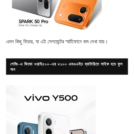
এমন কিছু ফিচার, যা এই সেগমেন্টের স্মার্টফোনে কম দেখা যায়।
গেমিং-এ ভিভো ওয়াই৫০০-এর ৮১০০ এমএএইচ ব্যাটারিতে লাইফ হবে ফুল
অন