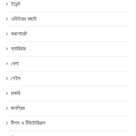
ইভেন্ট
এডিটরের বাছাই
করপোরেট
ক্যারিয়ার
খেলা
গেইম
চাকরি
জনপ্রিয়
টিপস ও টিউটোরিয়াল