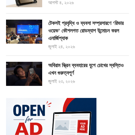
আগস্ট ৪, ২০২৬
টেকসই প্রবৃদ্ধি ও ব্যবসা সম্প্রসারণে ‘রিভার
ওয়েভ’ কৌশলগত রোডম্যাপ উন্মোচন করল
এনার্জিপ্যাক
জুলাই ২৪, ২০২৬
অবিরাম স্ক্রিন ব্যবহারের যুগে চোখের স্বস্তিও
এখন গুরুত্বপূর্ণ
জুলাই ২৩, ২০২৬