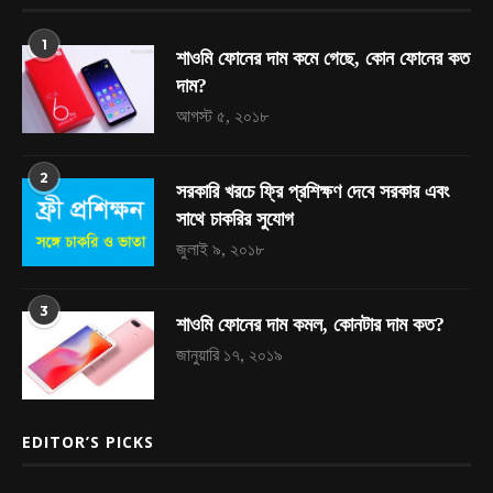
1
শাওমি ফোনের দাম কমে গেছে, কোন ফোনের কত
দাম?
আগস্ট ৫, ২০১৮
2
সরকারি খরচে ফ্রি প্রশিক্ষণ দেবে সরকার এবং
সাথে চাকরির সুযোগ
জুলাই ৯, ২০১৮
3
শাওমি ফোনের দাম কমল, কোনটার দাম কত?
জানুয়ারি ১৭, ২০১৯
EDITOR’S PICKS