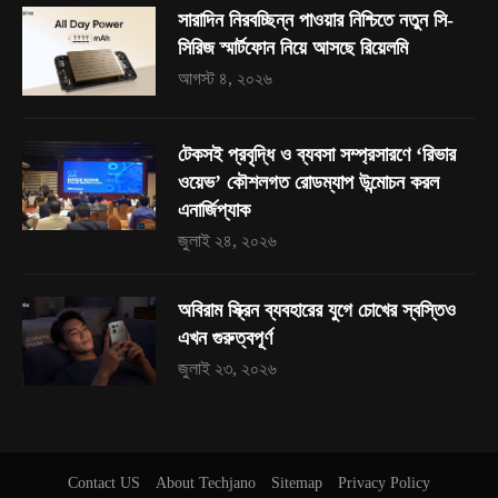
সারাদিন নিরবচ্ছিন্ন পাওয়ার নিশ্চিতে নতুন সি-
সিরিজ স্মার্টফোন নিয়ে আসছে রিয়েলমি
আগস্ট ৪, ২০২৬
টেকসই প্রবৃদ্ধি ও ব্যবসা সম্প্রসারণে ‘রিভার
ওয়েভ’ কৌশলগত রোডম্যাপ উন্মোচন করল
এনার্জিপ্যাক
জুলাই ২৪, ২০২৬
অবিরাম স্ক্রিন ব্যবহারের যুগে চোখের স্বস্তিও
এখন গুরুত্বপূর্ণ
জুলাই ২৩, ২০২৬
Contact US
About Techjano
Sitemap
Privacy Policy