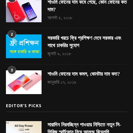
শাওমি ফোনের দাম কমে গেছে, কোন ফোনের কত
দাম?
আগস্ট ৫, ২০১৮
2
সরকারি খরচে ফ্রি প্রশিক্ষণ দেবে সরকার এবং
সাথে চাকরির সুযোগ
জুলাই ৯, ২০১৮
3
শাওমি ফোনের দাম কমল, কোনটার দাম কত?
জানুয়ারি ১৭, ২০১৯
EDITOR’S PICKS
সারাদিন নিরবচ্ছিন্ন পাওয়ার নিশ্চিতে নতুন সি-
সিরিজ স্মার্টফোন নিয়ে আসছে রিয়েলমি