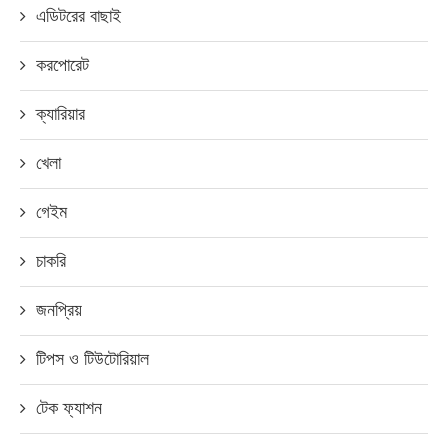
এডিটরের বাছাই
করপোরেট
ক্যারিয়ার
খেলা
গেইম
চাকরি
জনপ্রিয়
টিপস ও টিউটোরিয়াল
টেক ফ্যাশন