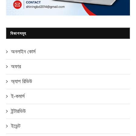
বিভাগসমূহ
অনলাইন কোর্স
অফার
অ্যাপ রিভিউ
ই-কমার্স
ইন্টারভিউ
ইভেন্ট