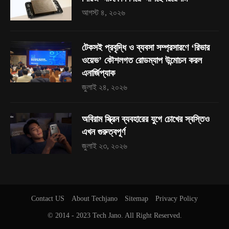
আগস্ট ৪, ২০২৬
টেকসই প্রবৃদ্ধি ও ব্যবসা সম্প্রসারণে ‘রিভার
ওয়েভ’ কৌশলগত রোডম্যাপ উন্মোচন করল
এনার্জিপ্যাক
জুলাই ২৪, ২০২৬
অবিরাম স্ক্রিন ব্যবহারের যুগে চোখের স্বস্তিও
এখন গুরুত্বপূর্ণ
জুলাই ২৩, ২০২৬
Contact US
About Techjano
Sitemap
Privacy Policy
© 2014 - 2023
Tech Jano
. All Right Reserved.