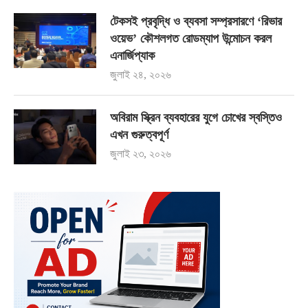
টেকসই প্রবৃদ্ধি ও ব্যবসা সম্প্রসারণে ‘রিভার
ওয়েভ’ কৌশলগত রোডম্যাপ উন্মোচন করল
এনার্জিপ্যাক
জুলাই ২৪, ২০২৬
অবিরাম স্ক্রিন ব্যবহারের যুগে চোখের স্বস্তিও
এখন গুরুত্বপূর্ণ
জুলাই ২৩, ২০২৬