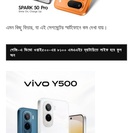
এমন কিছু ফিচার, যা এই সেগমেন্টের স্মার্টফোনে কম দেখা যায়।
গেমিং-এ ভিভো ওয়াই৫০০-এর ৮১০০ এমএএইচ ব্যাটারিতে লাইফ হবে ফুল
অন