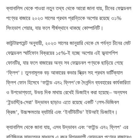
ক্যানালিস থেকে পাওয়া নতুন তথ্য থেকে আরো জানা যায়, চীনের ফোল্ডেবল
পণ্যের বাজারে ২০২৩ সালের প্রথম প্রান্তিকে অপোর রয়েছে ৩১%
সিংহভাগ শেয়ার, যার ফলে শীর্ষস্থানে থাকছে কোম্পানিটি।
কাউন্টারপয়েন্ট অনুযায়ী, ২০২৩ সালের জানুয়ারি থেকে মে পর্যন্ত চীনের মোট
ফোল্ডেবল স্মার্টফোন বিক্রয়ের ১৫%-ই হচ্ছে অপোর এই ফ্ল্যাগশিপ
ফোনটির, যার ফলে বাজারের অন্য সব ফোল্ডেবল পণ্যকে ছাড়িয়ে গেছে
‘ফ্লিপ’। তুলনামূলক বড় আকারের কভার স্ক্রিন সহ প্রথম ভার্টিক্যাল
ফ্লিপ ফোন হিসেবে ‘ফাইন্ড এন২ ফ্লিপ’কে দৈনন্দিন ব্যবহারের কার্যকারিতা
ও উপভোগ্যতা, উভয় দিক মাথায় রেখেই ডিজাইন করা হয়েছে– অন্যসব
‘ইন্ডাস্ট্রি-সেরা’ উদ্ভাবন ছাড়াও এতে রয়েছে একটি ‘লেস-ভিজিবল
ক্রিজ’, উচ্চক্ষমতার ব্যাটারি এবং ‘ইনটিউটিভ’ ইউআই ডিজাইন।
ক্যানালিস থেকে জানা যায়, এসব উদ্ভাবন এবং ‘ফাইন্ড এন২ ফ্লিপ’ এর
বাণিজ্যিক সাফল্যের মাধ্যমে এ বছর বিশ্বব্যাপী ফোল্ডেবল পণ্যের বাজারেও