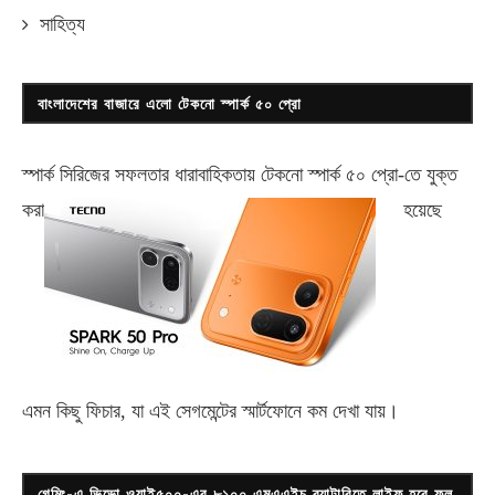
সাহিত্য
বাংলাদেশের বাজারে এলো টেকনো স্পার্ক ৫০ প্রো
স্পার্ক সিরিজের সফলতার ধারাবাহিকতায় টেকনো
স্পার্ক ৫০ প্রো-
তে যুক্ত
করা
হয়েছে
এমন কিছু ফিচার, যা এই সেগমেন্টের স্মার্টফোনে কম দেখা যায়।
গেমিং-এ ভিভো ওয়াই৫০০-এর ৮১০০ এমএএইচ ব্যাটারিতে লাইফ হবে ফুল