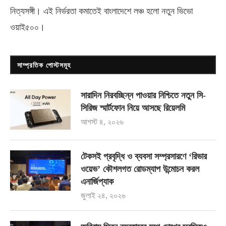
নিত্যসঙ্গী। এই নির্ভরতা কমাতেই বাংলাদেশে লঞ্চ হলো নতুন ভিভো
ওয়াই৫০০
।
সাম্প্রতিক পোস্টসমূহ
সারাদিন নিরবচ্ছিন্ন পাওয়ার নিশ্চিতে নতুন সি-
সিরিজ স্মার্টফোন নিয়ে আসছে রিয়েলমি
আগস্ট ৪, ২০২৬
টেকসই প্রবৃদ্ধি ও ব্যবসা সম্প্রসারণে ‘রিভার
ওয়েভ’ কৌশলগত রোডম্যাপ উন্মোচন করল
এনার্জিপ্যাক
জুলাই ২৪, ২০২৬