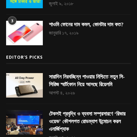
জুলাই ৯, ২০১৮
3
শাওমি ফোনের দাম কমল, কোনটার দাম কত?
জানুয়ারি ১৭, ২০১৯
EDITOR’S PICKS
সারাদিন নিরবচ্ছিন্ন পাওয়ার নিশ্চিতে নতুন সি-
সিরিজ স্মার্টফোন নিয়ে আসছে রিয়েলমি
আগস্ট ৪, ২০২৬
টেকসই প্রবৃদ্ধি ও ব্যবসা সম্প্রসারণে ‘রিভার
ওয়েভ’ কৌশলগত রোডম্যাপ উন্মোচন করল
এনার্জিপ্যাক