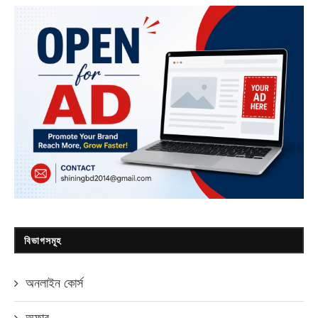
বিভাগসমূহ
অনলাইন কোর্স
অফার