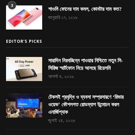
3
শাওমি ফোনের দাম কমল, কোনটার দাম কত?
জানুয়ারি ১৭, ২০১৯
EDITOR’S PICKS
সারাদিন নিরবচ্ছিন্ন পাওয়ার নিশ্চিতে নতুন সি-
সিরিজ স্মার্টফোন নিয়ে আসছে রিয়েলমি
আগস্ট ৪, ২০২৬
টেকসই প্রবৃদ্ধি ও ব্যবসা সম্প্রসারণে ‘রিভার
ওয়েভ’ কৌশলগত রোডম্যাপ উন্মোচন করল
এনার্জিপ্যাক
জুলাই ২৪, ২০২৬