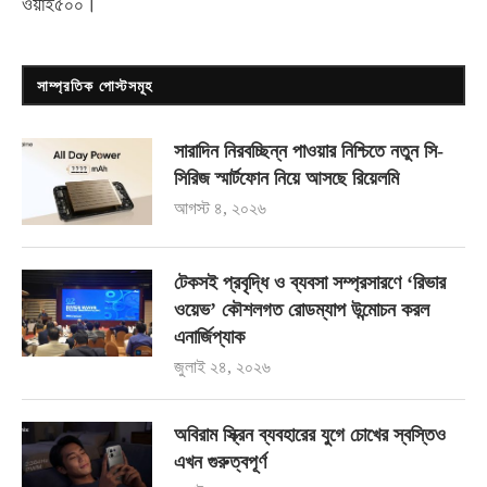
ওয়াই৫০০
।
সাম্প্রতিক পোস্টসমূহ
সারাদিন নিরবচ্ছিন্ন পাওয়ার নিশ্চিতে নতুন সি-
সিরিজ স্মার্টফোন নিয়ে আসছে রিয়েলমি
আগস্ট ৪, ২০২৬
টেকসই প্রবৃদ্ধি ও ব্যবসা সম্প্রসারণে ‘রিভার
ওয়েভ’ কৌশলগত রোডম্যাপ উন্মোচন করল
এনার্জিপ্যাক
জুলাই ২৪, ২০২৬
অবিরাম স্ক্রিন ব্যবহারের যুগে চোখের স্বস্তিও
এখন গুরুত্বপূর্ণ