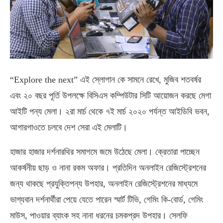
“Explore the next” এই স্লোগান কে সামনে রেখে, মুজিব শতবর্ষর
এবং ২০ বছর পূর্তি উপলক্ষে বিসিএস কম্পিউটার সিটি আয়োজন করছে মেগা
আইটি পন্য মেলা। ২রা মার্চ থেকে ৭ই মার্চ ২০২০ পর্যন্ত আইডিবি ভবন,
আগারগাওতে চলবে দেশ সেরা এই মেলাটি।
হাজার হাজার দর্শনারথির সমাগমে জমে উঠেছে মেলা। ক্রেতারা পাচ্ছেন
আকর্ষনীয় ছাড় ও নানা রকম অফার। প্রতিদিন অনলাইন রেজিস্ট্রেশনের
জন্য থাকছে প্রযুক্তিপন্য উপহার, অনলাইন রেজিস্ট্রেশনের মাধ্যমে
ভাগ্যবান দর্শনার্থীরা পেয়ে যেতে পারেন স্মার্ট টিভি, গেমিং কি-বোর্ড, গেমিং
মাউস, পাওয়ার ব্যাংক সহ নানা ধরনের চমকপ্রদ উপহার। সেলফি