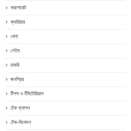
করপোরেট
ক্যারিয়ার
খেলা
গেইম
চাকরি
জনপ্রিয়
টিপস ও টিউটোরিয়াল
টেক ফ্যাশন
টেক-বিনোদন