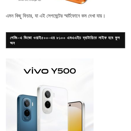
এমন কিছু ফিচার, যা এই সেগমেন্টের স্মার্টফোনে কম দেখা যায়।
গেমিং-এ ভিভো ওয়াই৫০০-এর ৮১০০ এমএএইচ ব্যাটারিতে লাইফ হবে ফুল
অন