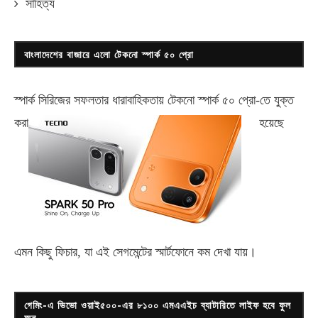
সাহিত্য
বাংলাদেশের বাজারে এলো টেকনো স্পার্ক ৫০ প্রো
স্পার্ক সিরিজের সফলতার ধারাবাহিকতায় টেকনো
স্পার্ক ৫০ প্রো-
তে যুক্ত
করা
হয়েছে
এমন কিছু ফিচার, যা এই সেগমেন্টের স্মার্টফোনে কম দেখা যায়।
গেমিং-এ ভিভো ওয়াই৫০০-এর ৮১০০ এমএএইচ ব্যাটারিতে লাইফ হবে ফুল
অন