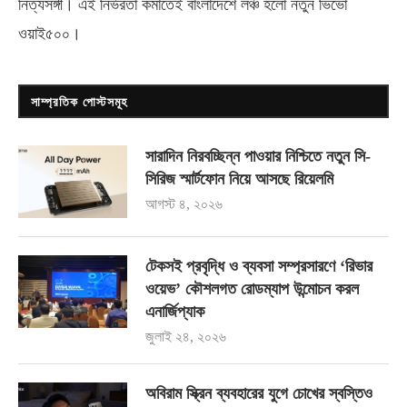
নিত্যসঙ্গী। এই নির্ভরতা কমাতেই বাংলাদেশে লঞ্চ হলো নতুন ভিভো
ওয়াই৫০০
।
সাম্প্রতিক পোস্টসমূহ
সারাদিন নিরবচ্ছিন্ন পাওয়ার নিশ্চিতে নতুন সি-
সিরিজ স্মার্টফোন নিয়ে আসছে রিয়েলমি
আগস্ট ৪, ২০২৬
টেকসই প্রবৃদ্ধি ও ব্যবসা সম্প্রসারণে ‘রিভার
ওয়েভ’ কৌশলগত রোডম্যাপ উন্মোচন করল
এনার্জিপ্যাক
জুলাই ২৪, ২০২৬
অবিরাম স্ক্রিন ব্যবহারের যুগে চোখের স্বস্তিও