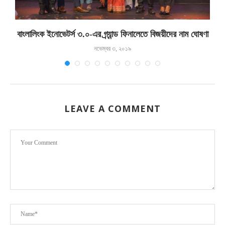
বাংলালিংক ইনোভেটর্স ৩.০-এর গ্র্যান্ড ফিনালেতে বিজয়ীদের নাম ঘোষণা
নভেম্বর ৩, ২০১৯
LEAVE A COMMENT