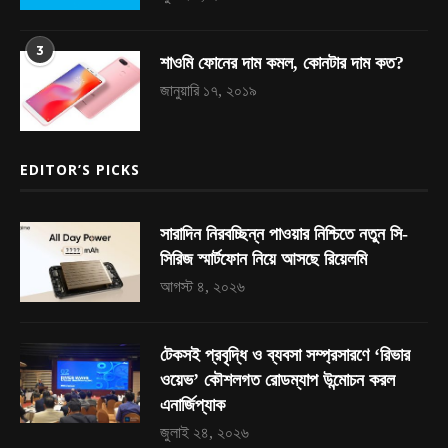
3
শাওমি ফোনের দাম কমল, কোনটার দাম কত?
জানুয়ারি ১৭, ২০১৯
EDITOR’S PICKS
সারাদিন নিরবচ্ছিন্ন পাওয়ার নিশ্চিতে নতুন সি-
সিরিজ স্মার্টফোন নিয়ে আসছে রিয়েলমি
আগস্ট ৪, ২০২৬
টেকসই প্রবৃদ্ধি ও ব্যবসা সম্প্রসারণে ‘রিভার
ওয়েভ’ কৌশলগত রোডম্যাপ উন্মোচন করল
এনার্জিপ্যাক
জুলাই ২৪, ২০২৬