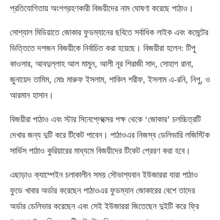
প্রতিযোগিতায় অংশগ্রহণকারী বিজয়ীদের নাম ঘোষণা করেছে পাঠাও।
সোশ্যাল মিডিয়াতে জোকার ফুডম্যানের ছবিতে সর্বাধিক লাইক এবং কমেন্টের
ভিত্তিতে দশজন বিজয়ীকে নির্বাচিত করা হয়েছে। বিজয়ীরা হলেন: টিপু
কাওসার, আবদুল্লাহ আল মামুন, আলী নূর শিরাজী সাদ, সোহাগ রানা,
জুনায়েদ তামিম, মোঃ মারুফ ইসলাম, শাকিল শরীফ, ইসলাম এ-রনি, নিপু, ও
আরমান হাসান।
বিজয়ীরা পাঠাও এবং স্টার সিনেপ্লেক্সের পক্ষ থেকে ‘জোকার’ চলচ্চিত্রটি
দেখার জন্য দুটি করে টিকেট পাবেন। পাঠাওএর নিজস্ব ডেলিভারি লজিস্টিক
সার্ভিস পাঠাও কুরিয়ারের মাধ্যমে বিজয়ীদের টিকেট প্রেরণ করা হবে।
এছাড়াও ক্যাম্পেইন চলাকালীন সময় সৌভাগ্যবান ইউজাররা যারা পাঠাও
ফুডে খাবার অর্ডার করেছেন পাঠাওএর ফুডম্যান জোকারের বেশে তাদের
অর্ডার ডেলিভার করেছেন এবং সেই ইউজাররা জিতেছেন দুইটি করে ফ্রি