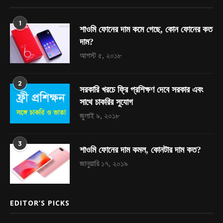
1
শাওমি ফোনের দাম কমে গেছে, কোন ফোনের কত
দাম?
আগস্ট ৫, ২০১৮
2
সরকারি খরচে ফ্রি প্রশিক্ষণ দেবে সরকার এবং
সাথে চাকরির সুযোগ
জুলাই ৯, ২০১৮
3
শাওমি ফোনের দাম কমল, কোনটার দাম কত?
জানুয়ারি ১৭, ২০১৯
EDITOR’S PICKS