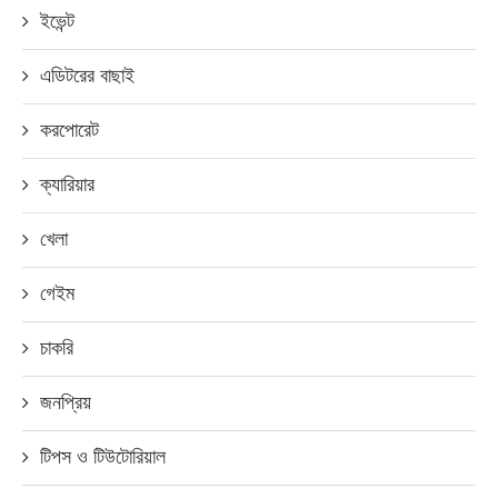
ইভেন্ট
এডিটরের বাছাই
করপোরেট
ক্যারিয়ার
খেলা
গেইম
চাকরি
জনপ্রিয়
টিপস ও টিউটোরিয়াল