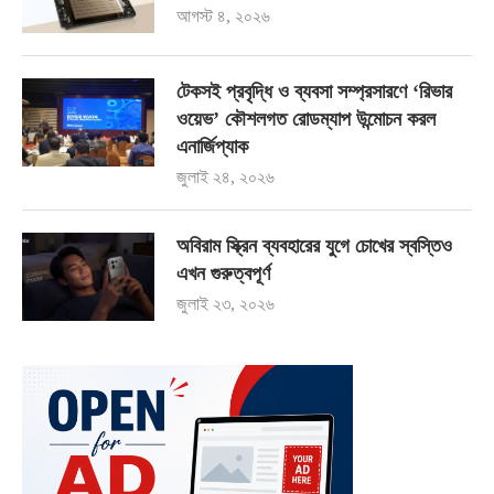
আগস্ট ৪, ২০২৬
টেকসই প্রবৃদ্ধি ও ব্যবসা সম্প্রসারণে ‘রিভার
ওয়েভ’ কৌশলগত রোডম্যাপ উন্মোচন করল
এনার্জিপ্যাক
জুলাই ২৪, ২০২৬
অবিরাম স্ক্রিন ব্যবহারের যুগে চোখের স্বস্তিও
এখন গুরুত্বপূর্ণ
জুলাই ২৩, ২০২৬