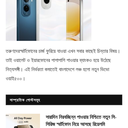
তরুণদেরস্মার্টফোনের চার্জ ফুরিয়ে যাওয়া এখন সবার কাছেই চিন্তার বিষয়।
তাই ওয়ালেট ও ইয়ারফোনের পাশাপাশি পাওয়ার ব্যাংকও হয়ে উঠেছে
নিত্যসঙ্গী। এই নির্ভরতা কমাতেই বাংলাদেশে লঞ্চ হলো নতুন ভিভো
ওয়াই৫০০
।
সাম্প্রতিক পোস্টসমূহ
সারাদিন নিরবচ্ছিন্ন পাওয়ার নিশ্চিতে নতুন সি-
সিরিজ স্মার্টফোন নিয়ে আসছে রিয়েলমি