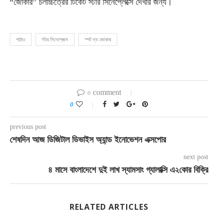
“জোকার” চলচ্চিত্রের টিকেট স্টার সিনেপ্লেক্সে দেখার জন্য।
পাঠাও
স্টার সিনেপ্লেক্স
স্পট দ্য জোকার
০ comment
0
previous post
শেষদিন আজ ডিজিটাল ডিভাইস অ্যান্ড ইনোভেশন এক্সপোর
next post
৪ মাসে বাংলাদেশে দুই লাখ স্যামসাং গ্যালাক্সি এ২কোর বিক্রি
RELATED ARTICLES