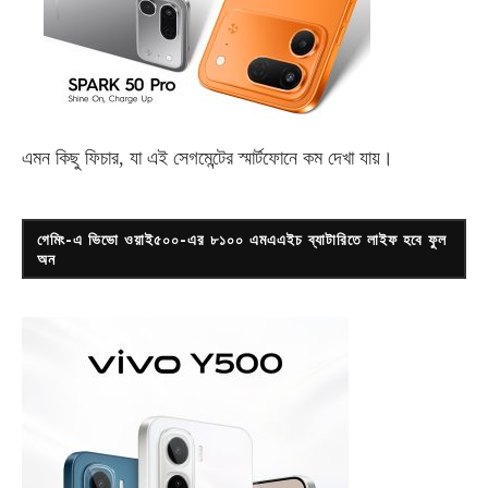
এমন কিছু ফিচার, যা এই সেগমেন্টের স্মার্টফোনে কম দেখা যায়।
গেমিং-এ ভিভো ওয়াই৫০০-এর ৮১০০ এমএএইচ ব্যাটারিতে লাইফ হবে ফুল
অন