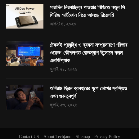
সারাদিন নিরবচ্ছিন্ন পাওয়ার নিশ্চিতে নতুন সি-
সিরিজ স্মার্টফোন নিয়ে আসছে রিয়েলমি
আগস্ট ৪, ২০২৬
টেকসই প্রবৃদ্ধি ও ব্যবসা সম্প্রসারণে ‘রিভার
ওয়েভ’ কৌশলগত রোডম্যাপ উন্মোচন করল
এনার্জিপ্যাক
জুলাই ২৪, ২০২৬
অবিরাম স্ক্রিন ব্যবহারের যুগে চোখের স্বস্তিও
এখন গুরুত্বপূর্ণ
জুলাই ২৩, ২০২৬
Contact US
About Techjano
Sitemap
Privacy Policy