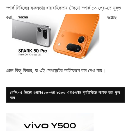
স্পার্ক সিরিজের সফলতার ধারাবাহিকতায় টেকনো
স্পার্ক ৫০ প্রো-
তে যুক্ত
করা
হয়েছে
এমন কিছু ফিচার, যা এই সেগমেন্টের স্মার্টফোনে কম দেখা যায়।
গেমিং-এ ভিভো ওয়াই৫০০-এর ৮১০০ এমএএইচ ব্যাটারিতে লাইফ হবে ফুল
অন