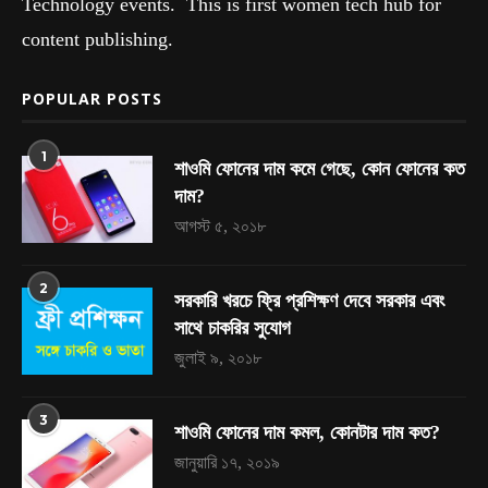
Technology events. This is first women tech hub for
content publishing.
POPULAR POSTS
1
শাওমি ফোনের দাম কমে গেছে, কোন ফোনের কত
দাম?
আগস্ট ৫, ২০১৮
2
সরকারি খরচে ফ্রি প্রশিক্ষণ দেবে সরকার এবং
সাথে চাকরির সুযোগ
জুলাই ৯, ২০১৮
3
শাওমি ফোনের দাম কমল, কোনটার দাম কত?
জানুয়ারি ১৭, ২০১৯