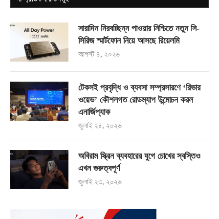
সারাদিন নিরবচ্ছিন্ন পাওয়ার নিশ্চিতে নতুন সি-
সিরিজ স্মার্টফোন নিয়ে আসছে রিয়েলমি
আগস্ট ৪, ২০২৬
টেকসই প্রবৃদ্ধি ও ব্যবসা সম্প্রসারণে ‘রিভার
ওয়েভ’ কৌশলগত রোডম্যাপ উন্মোচন করল
এনার্জিপ্যাক
জুলাই ২৪, ২০২৬
অবিরাম স্ক্রিন ব্যবহারের যুগে চোখের স্বস্তিও
এখন গুরুত্বপূর্ণ
জুলাই ২৩, ২০২৬