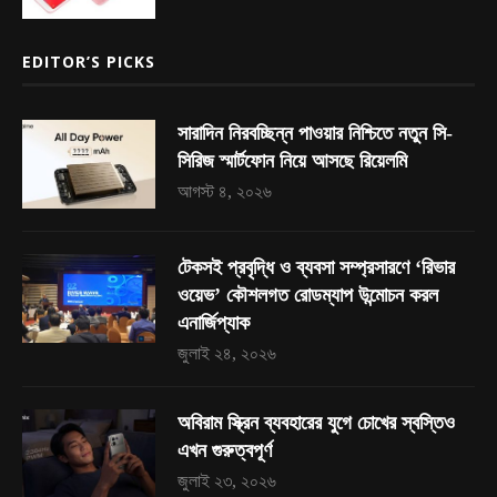
EDITOR’S PICKS
সারাদিন নিরবচ্ছিন্ন পাওয়ার নিশ্চিতে নতুন সি-
সিরিজ স্মার্টফোন নিয়ে আসছে রিয়েলমি
আগস্ট ৪, ২০২৬
টেকসই প্রবৃদ্ধি ও ব্যবসা সম্প্রসারণে ‘রিভার
ওয়েভ’ কৌশলগত রোডম্যাপ উন্মোচন করল
এনার্জিপ্যাক
জুলাই ২৪, ২০২৬
অবিরাম স্ক্রিন ব্যবহারের যুগে চোখের স্বস্তিও
এখন গুরুত্বপূর্ণ
জুলাই ২৩, ২০২৬