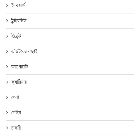
ই-কমার্স
ইন্টারভিউ
ইভেন্ট
এডিটরের বাছাই
করপোরেট
ক্যারিয়ার
খেলা
গেইম
চাকরি