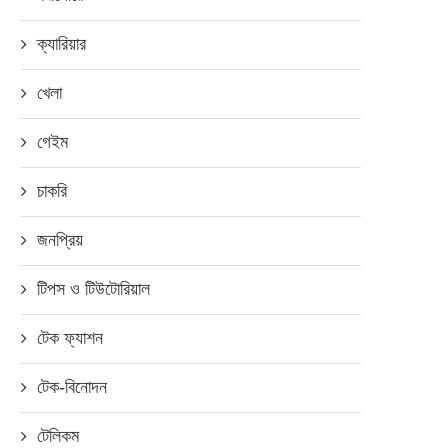
ক্যারিয়ার
খেলা
গেইম
চাকরি
জনপ্রিয়
টিপস ও টিউটোরিয়াল
টেক ফ্যাশন
বাংলাদেশি শিক্ষার্থীদের স্বাগত জানালো
সারা বছরই ঠাণ্ডা থাকে সৌদি আরব
টেক-বিনোদন
বেইজিং হুয়াওয়ে
৪...
সেপ্টেম্বর ১১, ২০১৮
সেপ্টেম্বর ৯, ২০২৪
টেলিকম