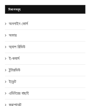
বিভাগসমূহ
অনলাইন কোর্স
অফার
অ্যাপ রিভিউ
ই-কমার্স
ইন্টারভিউ
ইভেন্ট
এডিটরের বাছাই
করপোরেট