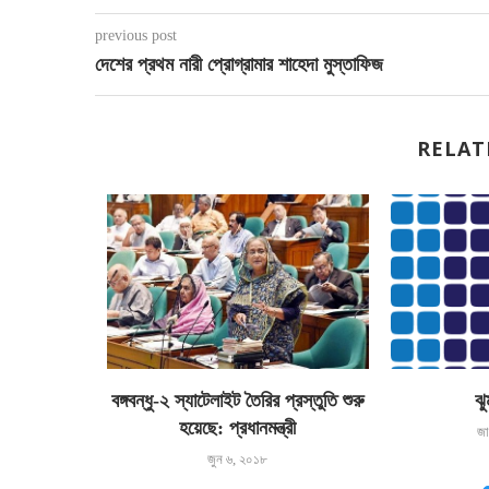
previous post
দেশের প্রথম নারী প্রোগ্রামার শাহেদা মুস্তাফিজ
RELAT
খবর
বঙ্গবন্ধু-২ স্যাটেলাইট তৈরির প্রস্তুতি শুরু
ঝু
হয়েছে: প্রধানমন্ত্রী
জা
জুন ৬, ২০১৮