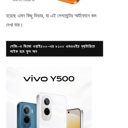
হয়েছে এমন কিছু ফিচার, যা এই সেগমেন্টের স্মার্টফোনে কম
দেখা যায়।
গেমিং-এ ভিভো ওয়াই৫০০-এর ৮১০০ এমএএইচ ব্যাটারিতে
লাইফ হবে ফুল অন