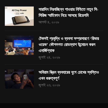
সারাদিন নিরবচ্ছিন্ন পাওয়ার নিশ্চিতে নতুন সি-
সিরিজ স্মার্টফোন নিয়ে আসছে রিয়েলমি
আগস্ট ৪, ২০২৬
টেকসই প্রবৃদ্ধি ও ব্যবসা সম্প্রসারণে ‘রিভার
ওয়েভ’ কৌশলগত রোডম্যাপ উন্মোচন করল
এনার্জিপ্যাক
জুলাই ২৪, ২০২৬
অবিরাম স্ক্রিন ব্যবহারের যুগে চোখের স্বস্তিও
এখন গুরুত্বপূর্ণ
জুলাই ২৩, ২০২৬