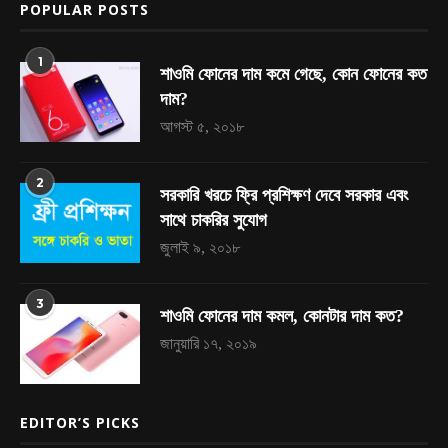
POPULAR POSTS
1
শাওমি ফোনের দাম কমে গেছে, কোন ফোনের কত
দাম?
আগস্ট ৫, ২০১৮
2
সরকারি খরচে ফ্রি প্রশিক্ষণ দেবে সরকার এবং
সাথে চাকরির সুযোগ
জুলাই ৯, ২০১৮
3
শাওমি ফোনের দাম কমল, কোনটার দাম কত?
জানুয়ারি ১৭, ২০১৯
EDITOR’S PICKS