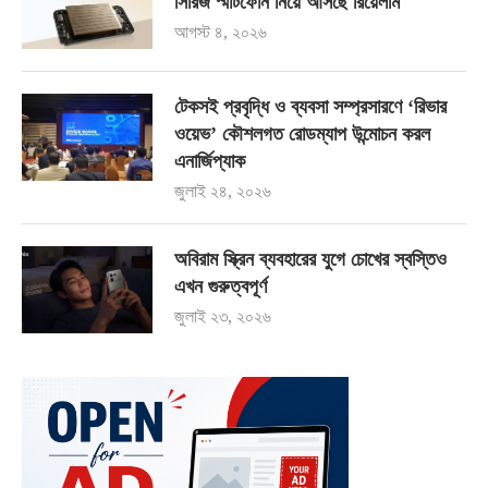
সিরিজ স্মার্টফোন নিয়ে আসছে রিয়েলমি
আগস্ট ৪, ২০২৬
টেকসই প্রবৃদ্ধি ও ব্যবসা সম্প্রসারণে ‘রিভার
ওয়েভ’ কৌশলগত রোডম্যাপ উন্মোচন করল
এনার্জিপ্যাক
জুলাই ২৪, ২০২৬
অবিরাম স্ক্রিন ব্যবহারের যুগে চোখের স্বস্তিও
এখন গুরুত্বপূর্ণ
জুলাই ২৩, ২০২৬