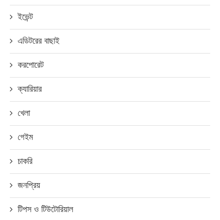
ইভেন্ট
এডিটরের বাছাই
করপোরেট
ক্যারিয়ার
খেলা
গেইম
চাকরি
জনপ্রিয়
টিপস ও টিউটোরিয়াল