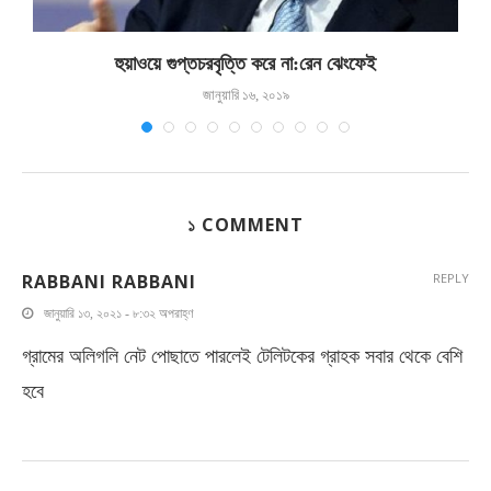
হুয়াওয়ে গুপ্তচরবৃত্তি করে না:রেন ঝেংফেই
জানুয়ারি ১৬, ২০১৯
১ COMMENT
RABBANI RABBANI
REPLY
জানুয়ারি ১৩, ২০২১ - ৮:৩২ অপরাহ্ণ
গ্রামের অলিগলি নেট পোছাতে পারলেই টেলিটকের গ্রাহক সবার থেকে বেশি
হবে