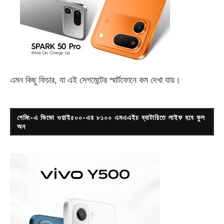
এমন কিছু ফিচার, যা এই সেগমেন্টের স্মার্টফোনে কম দেখা যায়।
গেমিং-এ ভিভো ওয়াই৫০০-এর ৮১০০ এমএএইচ ব্যাটারিতে লাইফ হবে ফুল
অন