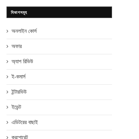
বিভাগসমূহ
অনলাইন কোর্স
অফার
অ্যাপ রিভিউ
ই-কমার্স
ইন্টারভিউ
ইভেন্ট
এডিটরের বাছাই
করপোরেট