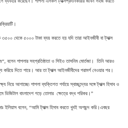
লে
ব্যবহার
করেছেন।
শাপলা
এসকল
ট্যাক্সপ্রদানকারীর
জীবন
সহজ
করতে
রক্রিয়াটি।
ে
৩৫০০
থেকে
৫০০০
টাকা
ব্যয়
করতে
হয়
যদি
তারা
আইনজীবী
বা
ট্যাক্স
ে৷
“,
বলেন
শাপলার
সহপ্রতিষ্ঠাতা
ও
সিইও
তাসনিম
মোর্তজা।
তিনি
আরও
যে
করিয়ে
দিতে
পারে।
আর
তা
ট্যাক্স
আইনজীবীদের
পরামর্শ
নেওয়ার
পর।
ক্ষ্য
নিয়ে
আগাচ্ছে৷
শাপলা
ব্যক্তিগত
পর্যায়ে
স্বাচ্ছন্দ্যের
সঙ্গে
ট্যাক্স
হিসাব
ও
যমে
ডিজিটাল
বাংলাদেশ
গড়ে
তোলার
ক্ষেত্রে
বদ্ধ
পরিকর।
”
োঃ
ইলিয়াস
বলেন
, “
আমি
ট্যাক্স
হিসাব
করতে
খুবই
অপছন্দ
করি।এবছর