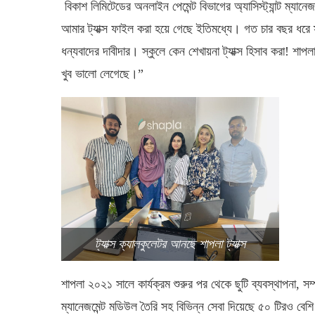
বিকাশ
লিমিটেডের
অনলাইন
পেমেন্ট
বিভাগের
অ্যাসিস্ট্যান্ট
ম্যানেজ
আমার
ট্যাক্স
ফাইল
করা
হয়ে
গেছে
ইতিমধ্যে।
গত
চার
বছর
ধরে
ধন্যবাদের
দাবীদার।
স্কুলে
কেন
শেখায়না
ট্যাক্স
হিসাব
করা
!
শাপল
খুব
ভালো
লেগেছে।
”
ট্যাক্স ক্যালকুলেটর আনছে শাপলা ট্যাক্স
শাপলা
২০২১
সালে
কার্যক্রম
শুরুর
পর
থেকে
ছুটি
ব্যবস্থাপনা
,
সম
ম্যানেজমেন্ট
মডিউল
তৈরি
সহ
বিভিন্ন
সেবা
দিয়েছে
৫০
টিরও
বেশি