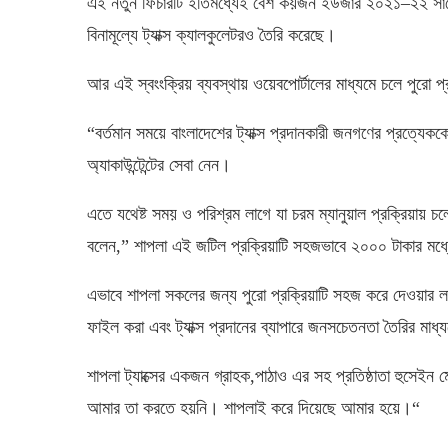
এই
নতুন
ফিচারটি
ইতিমধ্যেই
বেশ
কয়জন
ইউজার
২০২১
–
২২
সা
বিনামূল্যে
ট্যাক্স
ক্যালকুলেটরও
তৈরি
করেছে।
আর
এই
স্বংংক্রিয়
ব্যবস্থায়
ওয়েবপোর্টালের
মাধ্যমে
চলে
পুরো
প্
“
বর্তমান
সময়ে
বাংলাদেশের
ট্যাক্স
প্রদানকারী
জনগণের
প্রত্যেকক
অ্যাকাউন্টেন্টের
সেবা
নেন।
এতে
যথেষ্ট
সময়
ও
পরিশ্রম
লাগে
যা
চরম
ম্যানুয়াল
প্রক্রিয়ায়
চল
বলেন
,”
শাপলা
এই
জটিল
প্রক্রিয়াটি
সহজভাবে
২০০০
টাকার
মধ্
এভাবে
শাপলা
সকলের
জন্য
পুরো
প্রক্রিয়াটি
সহজ
করে
দেওয়ার
ল
ফাইল
করা
এবং
ট্যাক্স
প্রদানের
ব্যাপারে
জনসচেতনতা
তৈরির
মাধ্
শাপলা
ট্যাক্সের
একজন
গ্রাহক
,
পাঠাও
এর
সহ
প্রতিষ্ঠাতা
হুসেইন
ম
আমার
তা
করতে
হয়নি।
শাপলাই
করে
দিয়েছে
আমার
হয়ে।
“