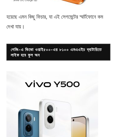
হয়েছে এমন কিছু ফিচার, যা এই সেগমেন্টের স্মার্টফোনে কম
ফ্রি সরকারি প্রশিক্ষণ পাবেন, আবার
দেখা যায়।
পাবেন কিভাবে?
এপ্রিল ২২, ২০১৮
গেমিং-এ ভিভো ওয়াই৫০০-এর ৮১০০ এমএএইচ ব্যাটারিতে
লাইফ হবে ফুল অন
রেডমি নোট সেভেন ৮ মিনিটে শেষ হয়ে
গেল...
জানুয়ারি ১৯, ২০১৯