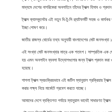
মাধ্যমে দেশের নাগরিকেরা অনলাইনে তাঁদের ট্যাক্স হিসাব ও প্রদ
ট্যাক্স ক্যালকুলেটর এই নতুন বি-টু-সি প্ল্যাটফর্মটি সহজ ও কার্যকর
ইচ্ছা পোষণ করে।
জাতীয়
রাজস্ব
বোর্ডের
তথ্য
অনুযায়ী
বাংলাদেশের
মোট
জনসংখ্যা
এই
সংখ্যা
মোট
জনসংখ্যার
মাত্র
এক
শতাংশ।
সাম্প্রতিক
এক
ঘ
হয়
এমন
অনলাইন
ব্যবসা
উদ্যোগগুলোর
জন্য
ট্যাক্স
প্রদান
করা
হয়েছে।
শাপলা
ট্যাক্স
স্বয়ংক্রিয়ভাবে
এই
জটিল
ম্যানুয়াল
প্রক্রিয়ায়
ট্যাক্স
করার
লক্ষ্য
নিয়ে
মার্কেটে
প্রবেশ
করতে
যাচ্ছে।
আমাদের
দেশে
ব্যক্তিগত
পর্যায়ে
ম্যানুয়াল
ভাবেই
সাধারণত
ট্যাক্স