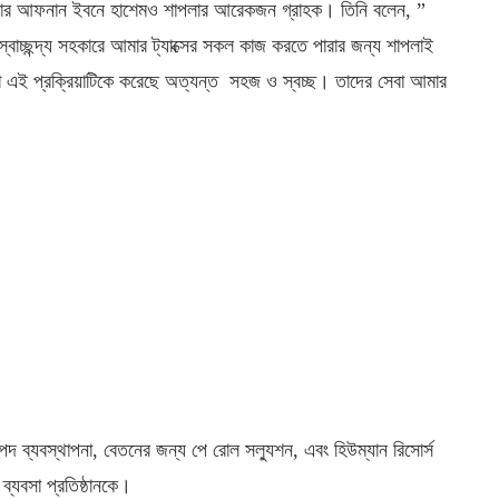
ার
আফনান
ইবনে
হাশেমও
শাপলার
আরেকজন
গ্রাহক।
তিনি
বলেন
, ”
স্বাচ্ছন্দ্য
সহকারে
আমার
ট্যাক্সের
সকল
কাজ
করতে
পারার
জন্য
শাপলাই
া
এই
প্রক্রিয়াটিকে
করেছে
অত্যন্ত
সহজ
ও
স্বচ্ছ।
তাদের
সেবা
আমার
্পদ
ব্যবস্থাপনা
,
বেতনের
জন্য
পে
রোল
সল্যুশন
,
এবং
হিউম্যান
রিসোর্স
ব্যবসা
প্রতিষ্ঠানকে।