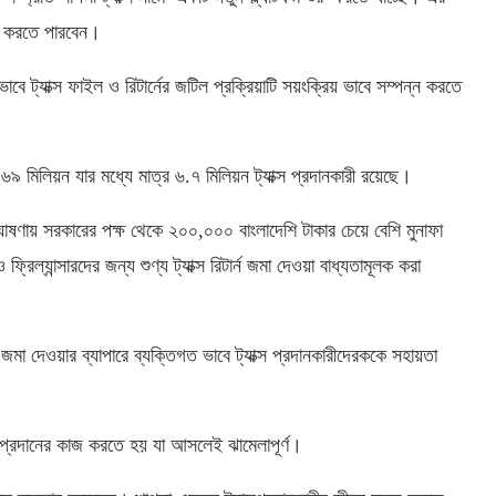
ান করতে পারবেন।
 ভাবে ট্যাক্স ফাইল ও রিটার্নের জটিল প্রক্রিয়াটি সয়ংক্রিয় ভাবে সম্পন্ন করতে
১৬৯
মিলিয়ন
যার
মধ্যে
মাত্র
৬
.
৭
মিলিয়ন
ট্যাক্স
প্রদানকারী
রয়েছে।
োষণায়
সরকারের
পক্ষ
থেকে
২০০,০০০
বাংলাদেশি
টাকার
চেয়ে
বেশি
মুনাফা
ও
ফ্রিল্যান্সারদের
জন্য
শুণ্য
ট্যাক্স
রিটার্ন
জমা
দেওয়া
বাধ্যতামূলক
করা
জমা
দেওয়ার
ব্যাপারে
ব্যক্তিগত
ভাবে
ট্যাক্স
প্রদানকারীদেরককে
সহায়তা
প্রদানের
কাজ
করতে
হয়
যা
আসলেই
ঝামেলাপূর্ণ।