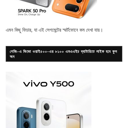
এমন কিছু ফিচার, যা এই সেগমেন্টের স্মার্টফোনে কম দেখা যায়।
গেমিং-এ ভিভো ওয়াই৫০০-এর ৮১০০ এমএএইচ ব্যাটারিতে লাইফ হবে ফুল
অন