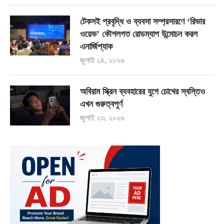
টেকসই প্রবৃদ্ধি ও ব্যবসা সম্প্রসারণে ‘রিভার
ওয়েভ’ কৌশলগত রোডম্যাপ উন্মোচন করল
এনার্জিপ্যাক
জুলাই ২৪, ২০২৬
অবিরাম স্ক্রিন ব্যবহারের যুগে চোখের স্বস্তিও
এখন গুরুত্বপূর্ণ
জুলাই ২৩, ২০২৬