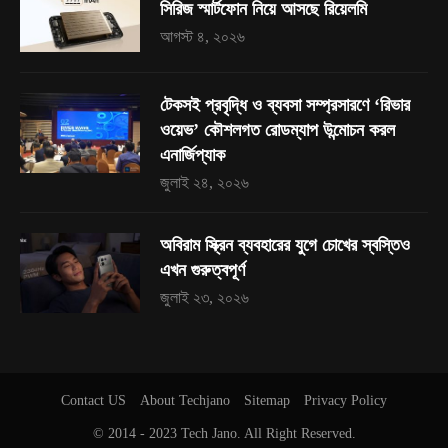
সিরিজ স্মার্টফোন নিয়ে আসছে রিয়েলমি
আগস্ট ৪, ২০২৬
টেকসই প্রবৃদ্ধি ও ব্যবসা সম্প্রসারণে ‘রিভার
ওয়েভ’ কৌশলগত রোডম্যাপ উন্মোচন করল
এনার্জিপ্যাক
জুলাই ২৪, ২০২৬
অবিরাম স্ক্রিন ব্যবহারের যুগে চোখের স্বস্তিও
এখন গুরুত্বপূর্ণ
জুলাই ২৩, ২০২৬
Contact US
About Techjano
Sitemap
Privacy Policy
© 2014 - 2023
Tech Jano
. All Right Reserved.