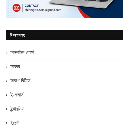
বিভাগসমূহ
অনলাইন কোর্স
অফার
অ্যাপ রিভিউ
ই-কমার্স
ইন্টারভিউ
ইভেন্ট