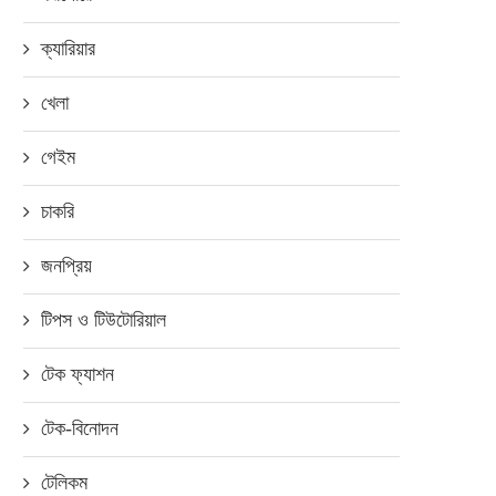
ক্যারিয়ার
খেলা
গেইম
আদি বিডি লিমিটেড এ বিনিয়োগ করেছে
পাসওয়ার্ড না জানা ইভ্যালির লকার 
চাকরি
প্যারাগন
হচ্ছে
ডিসেম্বর ১০, ২০১৯
জানুয়ারি ৩১, ২০২২
জনপ্রিয়
টিপস ও টিউটোরিয়াল
টেক ফ্যাশন
টেক-বিনোদন
টেলিকম