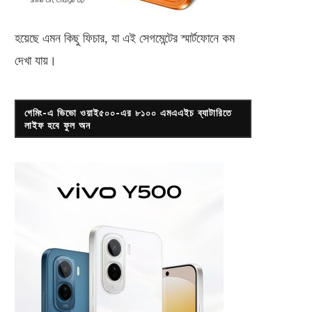
হয়েছে এমন কিছু ফিচার, যা এই সেগমেন্টের স্মার্টফোনে কম
দেখা যায়।
গেমিং-এ ভিভো ওয়াই৫০০-এর ৮১০০ এমএএইচ ব্যাটারিতে
লাইফ হবে ফুল অন