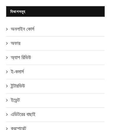
বিভাগসমূহ
অনলাইন কোর্স
অফার
অ্যাপ রিভিউ
ই-কমার্স
ইন্টারভিউ
ইভেন্ট
এডিটরের বাছাই
করপোরেট