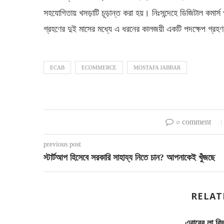
সহযোগিতায় খসড়াটি চূড়ান্ত করা হয়। নিঃসন্দেহে ডিজিটাল কমার্
গ্রহণের দুই মাসের মধ্যে এ ধরনের কালজয়ী একটি পদক্ষেপ গ্রহণ 
ECAB
ECOMMERCE
MOSTAFA JABBAR
০ comment
previous post
স্টার্টআপ হিসেবে সরকারি সাহায্য নিতে চান? আপনাকেই খুঁজছে
RELAT
এবারের লা র