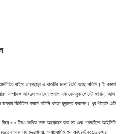
হল
নীতির বাইরে ছন্নছাড়া এ খাতটির জন্য তৈরি হচ্ছে পলিসি। ই-কমার্স
সাধারণ সম্পাদক আবদুল ওয়াহেদ তমাল এক ফেসবুক পোস্টে জানান, আজ
া জব্বার ডিজিটাল কমার্স পলিসি খসড়া চূড়ান্ত করলেন। খুব শীঘ্রই এটি
সি নিয়ে ৩০ টিরও অধিক সভা আয়োজন করা হয় এবং পরবর্তীতে আইসিটি
ত্বে অন্যান্য মন্ত্রণালয়, অ্যাসোসিয়েশন এবং স্টেকহোল্ডারদের