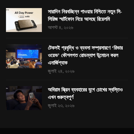
সারাদিন নিরবচ্ছিন্ন পাওয়ার নিশ্চিতে নতুন সি-
সিরিজ স্মার্টফোন নিয়ে আসছে রিয়েলমি
আগস্ট ৪, ২০২৬
টেকসই প্রবৃদ্ধি ও ব্যবসা সম্প্রসারণে ‘রিভার
ওয়েভ’ কৌশলগত রোডম্যাপ উন্মোচন করল
এনার্জিপ্যাক
জুলাই ২৪, ২০২৬
অবিরাম স্ক্রিন ব্যবহারের যুগে চোখের স্বস্তিও
এখন গুরুত্বপূর্ণ
জুলাই ২৩, ২০২৬