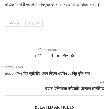
না এবং শিক্ষার্থীদের শিক্ষা কার্যক্রমকে আরো সহজ করতে আমরা সচেষ্ট।’
এসটিএস স্কুল
মাইক্রোসফট
০ comment
0
previous post
৫০০০ এমএএইচ ব্যাটারির ফোন ভিভো ওয়াই৫০, প্রি বুকিং শুরু
next post
ডয়চে টেলিকমের ফাইভজি উন্মোচন জার্মানিতে
RELATED ARTICLES