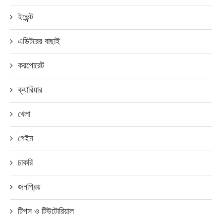
ইভেন্ট
এডিটরের বাছাই
করপোরেট
ক্যারিয়ার
খেলা
গেইম
চাকরি
জনপ্রিয়
টিপস ও টিউটোরিয়াল