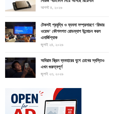
সিরিজ স্মার্টফোন নিয়ে আসছে রিয়েলমি
আগস্ট ৪, ২০২৬
টেকসই প্রবৃদ্ধি ও ব্যবসা সম্প্রসারণে ‘রিভার
ওয়েভ’ কৌশলগত রোডম্যাপ উন্মোচন করল
এনার্জিপ্যাক
জুলাই ২৪, ২০২৬
অবিরাম স্ক্রিন ব্যবহারের যুগে চোখের স্বস্তিও
এখন গুরুত্বপূর্ণ
জুলাই ২৩, ২০২৬