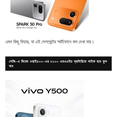
এমন কিছু ফিচার, যা এই সেগমেন্টের স্মার্টফোনে কম দেখা যায়।
গেমিং-এ ভিভো ওয়াই৫০০-এর ৮১০০ এমএএইচ ব্যাটারিতে লাইফ হবে ফুল
অন