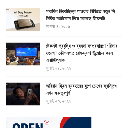
সারাদিন নিরবচ্ছিন্ন পাওয়ার নিশ্চিতে নতুন সি-
সিরিজ স্মার্টফোন নিয়ে আসছে রিয়েলমি
আগস্ট ৪, ২০২৬
টেকসই প্রবৃদ্ধি ও ব্যবসা সম্প্রসারণে ‘রিভার
ওয়েভ’ কৌশলগত রোডম্যাপ উন্মোচন করল
এনার্জিপ্যাক
জুলাই ২৪, ২০২৬
অবিরাম স্ক্রিন ব্যবহারের যুগে চোখের স্বস্তিও
এখন গুরুত্বপূর্ণ
জুলাই ২৩, ২০২৬