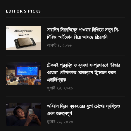
EDITOR’S PICKS
সারাদিন নিরবচ্ছিন্ন পাওয়ার নিশ্চিতে নতুন সি-
সিরিজ স্মার্টফোন নিয়ে আসছে রিয়েলমি
আগস্ট ৪, ২০২৬
টেকসই প্রবৃদ্ধি ও ব্যবসা সম্প্রসারণে ‘রিভার
ওয়েভ’ কৌশলগত রোডম্যাপ উন্মোচন করল
এনার্জিপ্যাক
জুলাই ২৪, ২০২৬
অবিরাম স্ক্রিন ব্যবহারের যুগে চোখের স্বস্তিও
এখন গুরুত্বপূর্ণ
জুলাই ২৩, ২০২৬