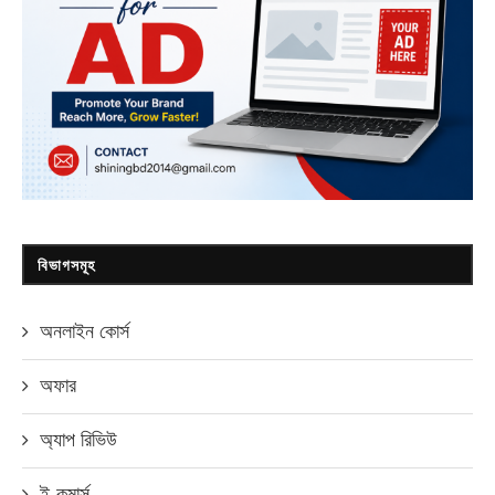
বিভাগসমূহ
অনলাইন কোর্স
অফার
অ্যাপ রিভিউ
ই-কমার্স