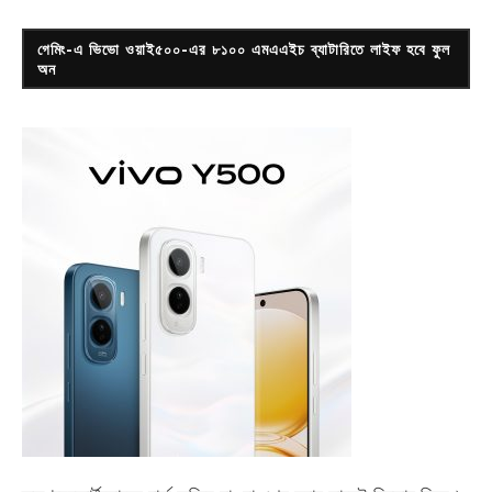
গেমিং-এ ভিভো ওয়াই৫০০-এর ৮১০০ এমএএইচ ব্যাটারিতে লাইফ হবে ফুল
অন