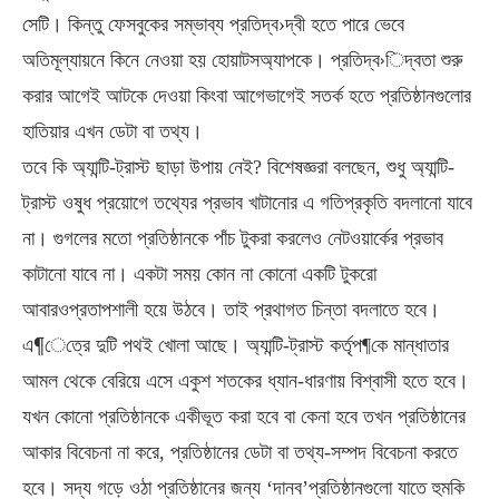
সেটি। কিন্তু ফেসবুকের সম্ভাব্য প্রতিদ্ব›দ্বী হতে পারে ভেবে
অতিমূল্যায়নে কিনে নেওয়া হয় হোয়াটসঅ্যাপকে। প্রতিদ্ব›িদ্বতা শুরু
করার আগেই আটকে দেওয়া কিংবা আগেভাগেই সতর্ক হতে প্রতিষ্ঠানগুলোর
হাতিয়ার এখন ডেটা বা তথ্য।
তবে কি অ্যান্টি-ট্রাস্ট ছাড়া উপায় নেই? বিশেষজ্ঞরা বলছেন, শুধু অ্যান্টি-
ট্রাস্ট ওষুধ প্রয়োগে তথ্যের প্রভাব খাটানোর এ গতিপ্রকৃতি বদলানো যাবে
না। গুগলের মতো প্রতিষ্ঠানকে পাঁচ টুকরা করলেও নেটওয়ার্কের প্রভাব
কাটানো যাবে না। একটা সময় কোন না কোনো একটি টুকরো
আবারওপ্রতাপশালী হয়ে উঠবে। তাই প্রথাগত চিন্তা বদলাতে হবে।
এ¶েত্রে দুটি পথই খোলা আছে। অ্যান্টি-ট্রাস্ট কর্তৃপ¶কে মান্ধাতার
আমল থেকে বেরিয়ে এসে একুশ শতকের ধ্যান-ধারণায় বিশ্বাসী হতে হবে।
যখন কোনো প্রতিষ্ঠানকে একীভূত করা হবে বা কেনা হবে তখন প্রতিষ্ঠানের
আকার বিবেচনা না করে, প্রতিষ্ঠানের ডেটা বা তথ্য-সম্পদ বিবেচনা করতে
হবে। সদ্য গড়ে ওঠা প্রতিষ্ঠানের জন্য ‘দানব’প্রতিষ্ঠানগুলো যাতে হুমকি