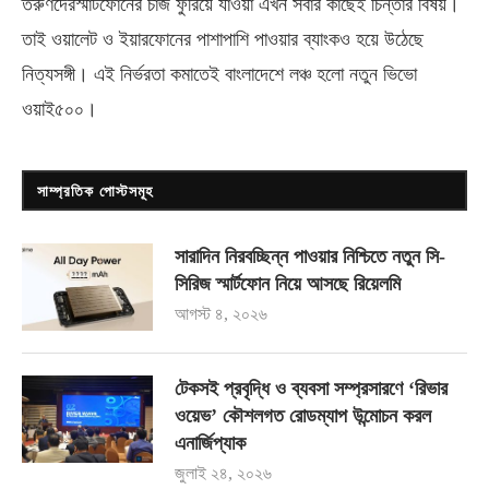
তরুণদেরস্মার্টফোনের চার্জ ফুরিয়ে যাওয়া এখন সবার কাছেই চিন্তার বিষয়।
তাই ওয়ালেট ও ইয়ারফোনের পাশাপাশি পাওয়ার ব্যাংকও হয়ে উঠেছে
নিত্যসঙ্গী। এই নির্ভরতা কমাতেই বাংলাদেশে লঞ্চ হলো নতুন ভিভো
ওয়াই৫০০
।
সাম্প্রতিক পোস্টসমূহ
সারাদিন নিরবচ্ছিন্ন পাওয়ার নিশ্চিতে নতুন সি-
সিরিজ স্মার্টফোন নিয়ে আসছে রিয়েলমি
আগস্ট ৪, ২০২৬
টেকসই প্রবৃদ্ধি ও ব্যবসা সম্প্রসারণে ‘রিভার
ওয়েভ’ কৌশলগত রোডম্যাপ উন্মোচন করল
এনার্জিপ্যাক
জুলাই ২৪, ২০২৬