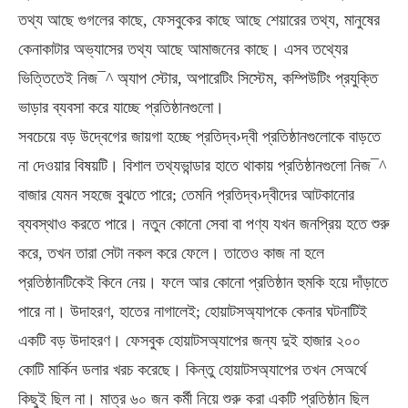
তথ্য আছে গুগলের কাছে, ফেসবুকের কাছে আছে শেয়ারের তথ্য, মানুষের
কেনাকাটার অভ্যাসের তথ্য আছে আমাজনের কাছে। এসব তথ্যের
ভিত্তিতেই নিজ¯^ অ্যাপ স্টোর, অপারেটিং সিস্টেম, কম্পিউটিং প্রযুক্তি
ভাড়ার ব্যবসা করে যাচ্ছে প্রতিষ্ঠানগুলো।
সবচেয়ে বড় উদ্বেগের জায়গা হচ্ছে প্রতিদ্ব›দ্বী প্রতিষ্ঠানগুলোকে বাড়তে
না দেওয়ার বিষয়টি। বিশাল তথ্যভান্ডার হাতে থাকায় প্রতিষ্ঠানগুলো নিজ¯^
বাজার যেমন সহজে বুঝতে পারে; তেমনি প্রতিদ্ব›দ্বীদের আটকানোর
ব্যবস্থাও করতে পারে। নতুন কোনো সেবা বা পণ্য যখন জনপ্রিয় হতে শুরু
করে, তখন তারা সেটা নকল করে ফেলে। তাতেও কাজ না হলে
প্রতিষ্ঠানটিকেই কিনে নেয়। ফলে আর কোনো প্রতিষ্ঠান হুমকি হয়ে দাঁড়াতে
পারে না। উদাহরণ, হাতের নাগালেই; হোয়াটসঅ্যাপকে কেনার ঘটনাটিই
একটি বড় উদাহরণ। ফেসবুক হোয়াটসঅ্যাপের জন্য দুই হাজার ২০০
কোটি মার্কিন ডলার খরচ করেছে। কিন্তু হোয়াটসঅ্যাপের তখন সেঅর্থে
কিছুই ছিল না। মাত্র ৬০ জন কর্মী নিয়ে শুরু করা একটি প্রতিষ্ঠান ছিল