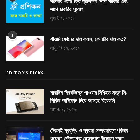
সরকারি খরচে ফ্রি প্রশিক্ষণ দেবে সরকার এবং
সাথে চাকরির সুযোগ
জুলাই ৯, ২০১৮
3
শাওমি ফোনের দাম কমল, কোনটার দাম কত?
জানুয়ারি ১৭, ২০১৯
EDITOR’S PICKS
সারাদিন নিরবচ্ছিন্ন পাওয়ার নিশ্চিতে নতুন সি-
সিরিজ স্মার্টফোন নিয়ে আসছে রিয়েলমি
আগস্ট ৪, ২০২৬
টেকসই প্রবৃদ্ধি ও ব্যবসা সম্প্রসারণে ‘রিভার
ওয়েভ’ কৌশলগত রোডম্যাপ উন্মোচন করল