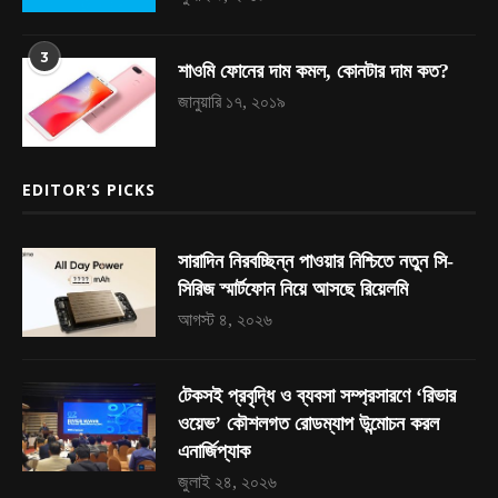
3
শাওমি ফোনের দাম কমল, কোনটার দাম কত?
জানুয়ারি ১৭, ২০১৯
EDITOR’S PICKS
সারাদিন নিরবচ্ছিন্ন পাওয়ার নিশ্চিতে নতুন সি-
সিরিজ স্মার্টফোন নিয়ে আসছে রিয়েলমি
আগস্ট ৪, ২০২৬
টেকসই প্রবৃদ্ধি ও ব্যবসা সম্প্রসারণে ‘রিভার
ওয়েভ’ কৌশলগত রোডম্যাপ উন্মোচন করল
এনার্জিপ্যাক
জুলাই ২৪, ২০২৬