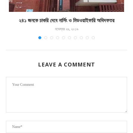
২৪১ জনকে চাকরি দেবে নার্সিং ও মিডওয়াইফারি অধিদফতর
ত
নভেম্বর ২৬, ২০১৯
LEAVE A COMMENT