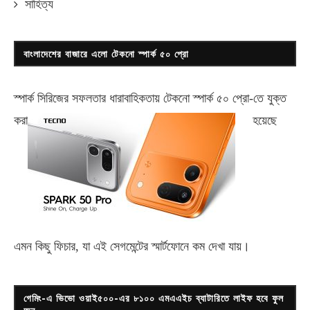
সাহিত্য
বাংলাদেশের বাজারে এলো টেকনো স্পার্ক ৫০ প্রো
স্পার্ক সিরিজের সফলতার ধারাবাহিকতায় টেকনো
স্পার্ক ৫০ প্রো-
তে যুক্ত
করা
হয়েছে
এমন কিছু ফিচার, যা এই সেগমেন্টের স্মার্টফোনে কম দেখা যায়।
গেমিং-এ ভিভো ওয়াই৫০০-এর ৮১০০ এমএএইচ ব্যাটারিতে লাইফ হবে ফুল