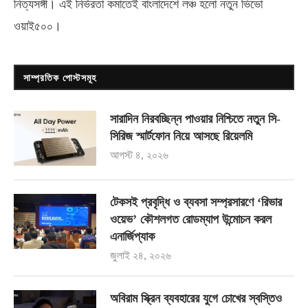
নিত্যসঙ্গী। এই নির্ভরতা কমাতেই বাংলাদেশে লঞ্চ হলো নতুন ভিভো
ওয়াই৫০০
।
সাম্প্রতিক পোস্টসমূহ
সারাদিন নিরবচ্ছিন্ন পাওয়ার নিশ্চিতে নতুন সি-
সিরিজ স্মার্টফোন নিয়ে আসছে রিয়েলমি
আগস্ট ৪, ২০২৬
টেকসই প্রবৃদ্ধি ও ব্যবসা সম্প্রসারণে ‘রিভার
ওয়েভ’ কৌশলগত রোডম্যাপ উন্মোচন করল
এনার্জিপ্যাক
জুলাই ২৪, ২০২৬
অবিরাম স্ক্রিন ব্যবহারের যুগে চোখের স্বস্তিও