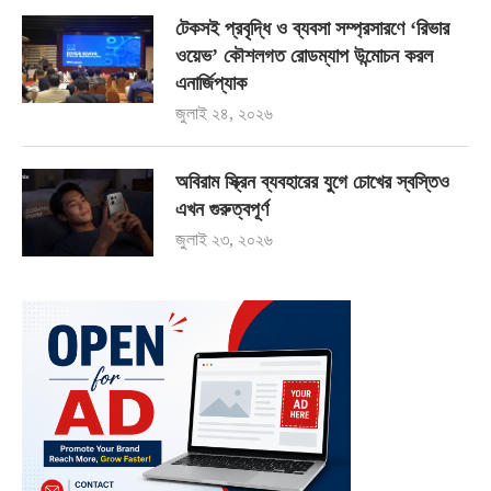
টেকসই প্রবৃদ্ধি ও ব্যবসা সম্প্রসারণে ‘রিভার
ওয়েভ’ কৌশলগত রোডম্যাপ উন্মোচন করল
এনার্জিপ্যাক
জুলাই ২৪, ২০২৬
অবিরাম স্ক্রিন ব্যবহারের যুগে চোখের স্বস্তিও
এখন গুরুত্বপূর্ণ
জুলাই ২৩, ২০২৬