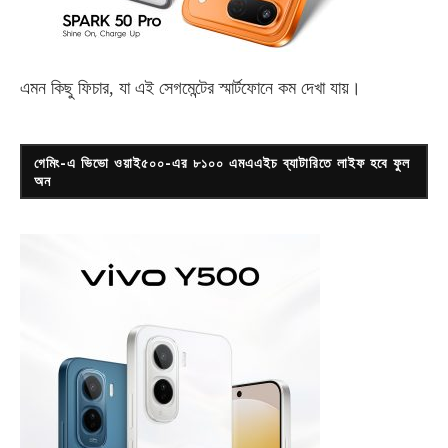
এমন কিছু ফিচার, যা এই সেগমেন্টের স্মার্টফোনে কম দেখা যায়।
গেমিং-এ ভিভো ওয়াই৫০০-এর ৮১০০ এমএএইচ ব্যাটারিতে লাইফ হবে ফুল
অন