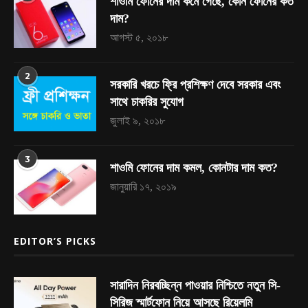
শাওমি ফোনের দাম কমে গেছে, কোন ফোনের কত
দাম?
আগস্ট ৫, ২০১৮
2
সরকারি খরচে ফ্রি প্রশিক্ষণ দেবে সরকার এবং
সাথে চাকরির সুযোগ
জুলাই ৯, ২০১৮
3
শাওমি ফোনের দাম কমল, কোনটার দাম কত?
জানুয়ারি ১৭, ২০১৯
EDITOR’S PICKS
সারাদিন নিরবচ্ছিন্ন পাওয়ার নিশ্চিতে নতুন সি-
সিরিজ স্মার্টফোন নিয়ে আসছে রিয়েলমি