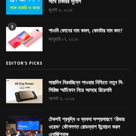
সাথে চাকরির সুযোগ
জুলাই ৯, ২০১৮
3
শাওমি ফোনের দাম কমল, কোনটার দাম কত?
জানুয়ারি ১৭, ২০১৯
EDITOR’S PICKS
সারাদিন নিরবচ্ছিন্ন পাওয়ার নিশ্চিতে নতুন সি-
সিরিজ স্মার্টফোন নিয়ে আসছে রিয়েলমি
আগস্ট ৪, ২০২৬
টেকসই প্রবৃদ্ধি ও ব্যবসা সম্প্রসারণে ‘রিভার
ওয়েভ’ কৌশলগত রোডম্যাপ উন্মোচন করল
এনার্জিপ্যাক