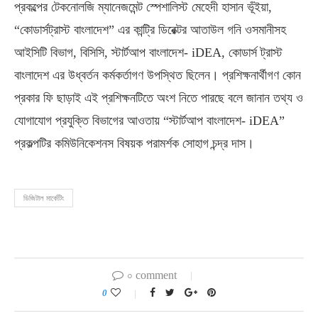
প্রকল্পের টেকনোলজি ম্যানেজমেন্ট স্পেশালিস্ট মেহেদী হাসান ভূঁইয়া,
“কোডার্সট্রাস্ট বাংলাদেশ” এর কান্ট্রি ডিরেক্টর আতাউল গনি ওসমানীসহ
আইসিটি বিভাগ, বিসিসি, স্টার্টআপ বাংলাদেশ- iDEA, কোডার্স ট্রাস্ট
বাংলাদেশ এর উধ্বর্তন কর্মকর্তাগণ উপস্থিত ছিলেন। প্রশিক্ষনার্থীগণ কোন
প্রকার ফি ছাড়াই এই প্রশিক্ষনটিতে অংশ নিতে পারছে বলে জানান তথ্য ও
যোগাযোগ প্রযুক্তি বিভাগের আওতায় “স্টার্টআপ বাংলাদেশ- iDEA”
প্রকল্পটির কমিউনিকেশনস বিষয়ক পরামর্শক সোহাগ চন্দ্র দাস।
ডিজিটাল মার্কেটিং
০ comment
0