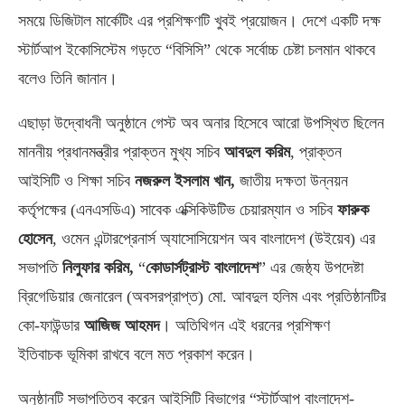
সময়ে ডিজিটাল মার্কেটিং এর প্রশিক্ষণটি খুবই প্রয়োজন। দেশে একটি দক্ষ
স্টার্টআপ ইকোসিস্টেম গড়তে “বিসিসি” থেকে সর্বোচ্চ চেষ্টা চলমান থাকবে
বলেও তিনি জানান।
এছাড়া উদ্বোধনী অনুষ্ঠানে গেস্ট অব অনার হিসেবে আরো উপস্থিত ছিলেন
মাননীয় প্রধানমন্ত্রীর প্রাক্তন মুখ্য সচিব
আবদুল করিম
, প্রাক্তন
আইসিটি ও শিক্ষা সচিব
নজরুল ইসলাম খান,
জাতীয় দক্ষতা উন্নয়ন
কর্তৃপক্ষের (এনএসডিএ) সাবেক এক্সিকিউটিভ চেয়ারম্যান ও সচিব
ফারুক
হোসেন
, ওমেন এন্টারপ্রেনার্স অ্যাসোসিয়েশন অব বাংলাদেশ (উইয়েব) এর
সভাপতি
নিলুফার করিম,
“
কোডার্সট্রাস্ট বাংলাদেশ
” এর জেষ্ঠ্য উপদেষ্টা
ব্রিগেডিয়ার জেনারেল (অবসরপ্রাপ্ত) মো. আবদুল হলিম এবং প্রতিষ্ঠানটির
কো-ফাউন্ডার
আজিজ আহমদ
। অতিথিগন এই ধরনের প্রশিক্ষণ
ইতিবাচক ভূমিকা রাখবে বলে মত প্রকাশ করেন।
অনুষ্ঠানটি সভাপতিত্ব করেন আইসিটি বিভাগের “স্টার্টআপ বাংলাদেশ-