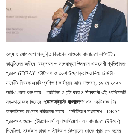
তথ্য ও যোগাযোগ প্রযুক্তি বিভাগের আওতায় বাংলাদেশ কম্পিউটার
কাউন্সিলের অধীনে “উদ্ভাবন ও উদ্যোক্তা উন্নয়ন একাডেমী প্রতিষ্ঠাকরণ
প্রকল্প (iDEA)” স্টার্টআপ ও তরুণ উদ্যোক্তাদের নিয়ে ডিজিটাল
মার্কেটিং বিষয়ক একটি প্রশিক্ষণ কার্যক্রম আজ মঙ্গলবার, ১৯ মে ২০২০
তারিখ থেকে শুরু করে। প্রতিদিন ৪ ঘন্টা করে ৪ দিনব্যাপী এই প্রশিক্ষণটি
সহ-আয়োজক হিসেবে “
কোডার্সট্রাস্ট বাংলাদেশ
” এর একটি দক্ষ টিম
অনলাইনের মাধ্যমে পরিচালনা করবে। “স্টার্টআপ বাংলাদেশ- iDEA”
প্রকল্পসহ ওমেন এন্টারপ্রেনার্স অ্যাসোসিয়েশন অব বাংলাদেশ (উইয়েব),
নিবেদিতা, স্টার্টআপ ঢাকা ও স্টার্টআপ চট্টগ্রামের থেকে প্রায় ৮০ জনের