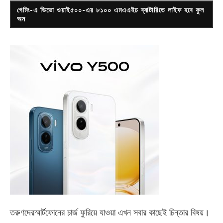
গেমিং-এ ভিভো ওয়াই৫০০-এর ৮১০০ এমএএইচ ব্যাটারিতে লাইফ হবে ফুল
অন
তরুণদেরস্মার্টফোনের চার্জ ফুরিয়ে যাওয়া এখন সবার কাছেই চিন্তার বিষয়।