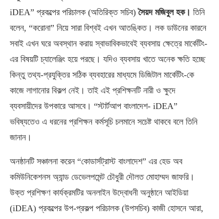
iDEA” প্রকল্পের পরিচালক (অতিরিক্ত সচিব)
সৈয়দ মজিবুল হক।
তিনি
বলেন, “করোনা” নিয়ে সারা বিশ্বই এখন আতঙ্কিত। লক ডাউনের কারনে
সবাই এখন ঘরে অবস্থান করায় স্বাভাবিকভাবেই ব্যবসায় ক্ষেত্রে মার্কেটিং-
এর বিষয়টি চ্যালেঞ্জিং হয়ে পরছে। যদিও ব্যবসায় খাতে অনেক ক্ষতি হচ্ছে
কিন্তু তথ্য-প্রযুক্তির সঠিক ব্যবহারের মাধ্যমে ডিজিটাল মার্কেটিং-কে
কাজে লাগানোর বিকল্প নেই। তাই এই প্রশিক্ষনটি নারী ও ক্ষুদে
ব্যবসায়ীদের উপকারে আসবে। “স্টার্টআপ বাংলাদেশ- iDEA”
ভবিষ্যতেও এ ধরনের প্রশিক্ষন কর্মসূচি চলমানে সচেষ্ট থাকবে বলে তিনি
জানান।
অনষ্ঠানটি সঞ্চালনা করেন “কোডার্সট্রাস্ট বাংলাদেশ” এর হেড অব
কমিউনিকেশনস অ্যান্ড ডেভেলপমেন্ট চৌধুরী দৌলত মোহাম্মদ জাফরি।
উক্ত প্রশিক্ষণ কার্যক্রমটির অনলাইন উদ্বোধনী অনুষ্ঠানে আইডিয়া
(iDEA) প্রকল্পের উপ-প্রকল্প পরিচালক (উপসচিব) কাজী হোসনে আরা,