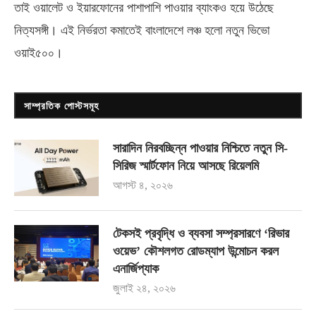
তাই ওয়ালেট ও ইয়ারফোনের পাশাপাশি পাওয়ার ব্যাংকও হয়ে উঠেছে
নিত্যসঙ্গী। এই নির্ভরতা কমাতেই বাংলাদেশে লঞ্চ হলো নতুন ভিভো
ওয়াই৫০০
।
সাম্প্রতিক পোস্টসমূহ
সারাদিন নিরবচ্ছিন্ন পাওয়ার নিশ্চিতে নতুন সি-
সিরিজ স্মার্টফোন নিয়ে আসছে রিয়েলমি
আগস্ট ৪, ২০২৬
টেকসই প্রবৃদ্ধি ও ব্যবসা সম্প্রসারণে ‘রিভার
ওয়েভ’ কৌশলগত রোডম্যাপ উন্মোচন করল
এনার্জিপ্যাক
জুলাই ২৪, ২০২৬