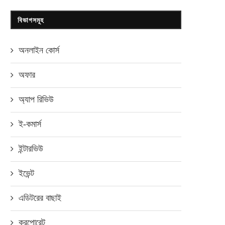
বিভাগসমূহ
অনলাইন কোর্স
অফার
অ্যাপ রিভিউ
ই-কমার্স
ইন্টারভিউ
ইভেন্ট
এডিটরের বাছাই
করপোরেট