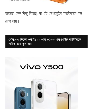
হয়েছে এমন কিছু ফিচার, যা এই সেগমেন্টের স্মার্টফোনে কম
দেখা যায়।
গেমিং-এ ভিভো ওয়াই৫০০-এর ৮১০০ এমএএইচ ব্যাটারিতে
লাইফ হবে ফুল অন