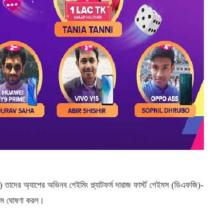
তাদের অ্যাপের অভিনব গেইমিং প্ল্যাটফর্ম দারাজ ফার্স্ট গেইমস (ডিএফজি)-
 নাম ঘোষণা করল।