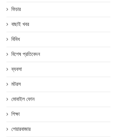
ফিচার
বাছাই খবর
বিবিধ
বিশেষ প্রতিবেদন
ব্যবসা
পো’র ২ দশক পূর্তিতে ইউনেস্কোর সঙ্গে
পাঞ্চ-হোল ডিসপ্লে রিয়েলমি সি ১৭ ব
যৌথ উদ্যোগ
এলো
মটরস
সেপ্টেম্বর ২১, ২০২৪
সেপ্টেম্বর ২১, ২০২০
মোবাইল ফোন
শিক্ষা
শেয়ারবাজার