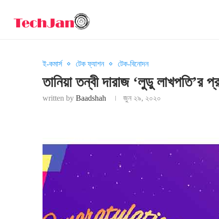
ই-কমার্স
টেক ফ্যাশন
টেক-বিনোদন
তানিয়া তন্বী দারাজ ‘লুডু লাখপতি’র প
written by
Baadshah
জুন ২৯, ২০২০