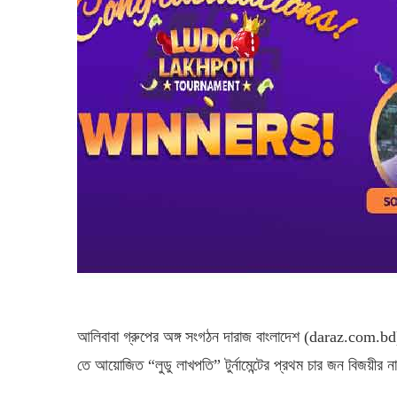
আলিবাবা গ্রুপের অঙ্গ সংগঠন দারাজ বাংলাদেশ (daraz.com.bd) 
তে আয়োজিত “লুডু লাখপতি” টুর্নামেন্টের প্রথম চার জন বিজয়ীর