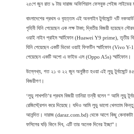
২৫শে জুন রাত ৯ টায় দারাজ অফিশিয়াল ফেসবুক পেইজ লাইভের মাধ
বাংলাদেশের প্রথম ও বৃহত্তম এই অনলাইন টুর্নামেন্টে ৭টি নকআউ
গৃহিনী যিনি পেয়েছেন এক লক্ষ টাকা; দ্বিতীয় বিজয়ী হয়েছেন সৌরভ 
ওয়াই নাইন প্রাইম স্মার্টফোন (Huawei Y9 prime), তৃতীয় বিজয়
যিনি পেয়েছেন একটি ভিভো ওয়াই ফিফটিন স্মার্টফোন (Vivo Y-15) 
পেয়েছেন একটি অপো এ ফাইভ এস (Oppo A5s) স্মার্টফোন।
উল্লেখ্য, গত ২১ ও ২২ জুন অনুষ্ঠিত হওয়া এই লুডু টুর্নামেন্ট
বিজয়ীগণ।
‘লুডু লাখপতি’র প্রথম বিজয়ী তানিয়া তন্বী বলেন “ আমি লুডু টুর্ন
রেজিস্ট্রেশন করে দিয়েছে। যদিও আমি লুডু ভালো খেলতাম কিন
আনন্দিত। দারাজ (daraz.com.bd) থেকে আগে কিছু কেনাকাটা ক
ফসিলের ঘড়ি কিনে দিব, এটি তার অনেক দিনের ইচ্ছা”।