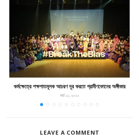
কর্মক্ষেত্রে পক্ষপাতমূলক আচরণ দূর করতে গ্রামীণফোনের অঙ্গীকার
মার্চ ১১, ২০২২
LEAVE A COMMENT