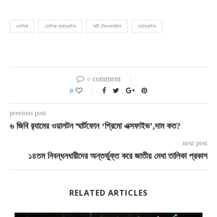
তোশিবা
তোশিবা হার্ডড্রাইভ
স্মার্ট টেকনোলজিস
হার্ডড্রাইভ
০ comment
0
previous post
৬ জিবি র‌্যামের ওয়ালটন স্মার্টফোন ‘প্রিমো এক্সফাইভ’,দাম কত?
next post
১৪তম নিবন্ধনধারীদের অন্তর্ভুক্ত করে জাতীয় মেধা তালিকা প্রকাশ
RELATED ARTICLES