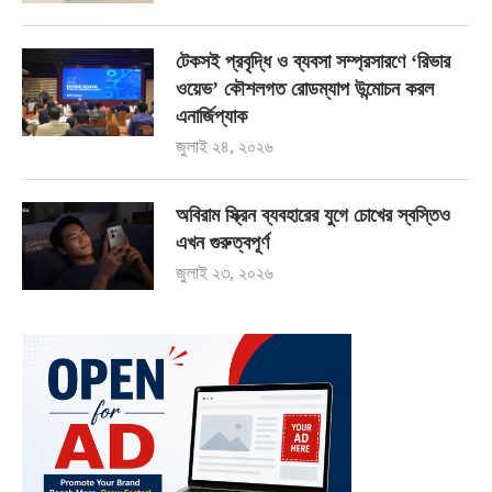
টেকসই প্রবৃদ্ধি ও ব্যবসা সম্প্রসারণে ‘রিভার
ওয়েভ’ কৌশলগত রোডম্যাপ উন্মোচন করল
এনার্জিপ্যাক
জুলাই ২৪, ২০২৬
অবিরাম স্ক্রিন ব্যবহারের যুগে চোখের স্বস্তিও
এখন গুরুত্বপূর্ণ
জুলাই ২৩, ২০২৬