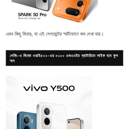
এমন কিছু ফিচার, যা এই সেগমেন্টের স্মার্টফোনে কম দেখা যায়।
গেমিং-এ ভিভো ওয়াই৫০০-এর ৮১০০ এমএএইচ ব্যাটারিতে লাইফ হবে ফুল
অন