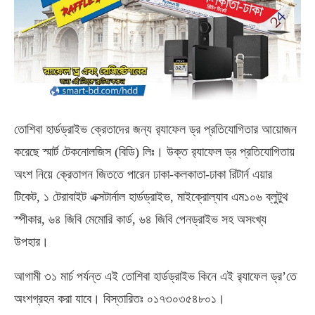
তোশিবা হার্ডড্রাইভ ক্রেতাদের জন্য র‌্যাফেল ড্র প্রতিযোগিতার আয়োজন
করেছে স্মার্ট টেকনোলজিস (বিডি) লিঃ। উক্ত র‌্যাফেল ড্র প্রতিযোগিতায়
অংশ নিয়ে ক্রেতাগন জিততে পারেন ঢাকা-কলকাতা-ঢাকা রিটার্ন এয়ার
টিকেট, ১ টেরাবাইট এক্সটার্নাল হার্ডড্রাইভ, মাইক্রোল্যাব এম১০৬ ব্লুটুথ
স্পীকার, ৬৪ জিবি মেমোরি কার্ড, ৬৪ জিবি পেনড্রাইভ সহ অসংখ্য
উপহার।
আগামী ৩১ মার্চ পর্যন্ত এই তোশিবা হার্ডড্রাইভ কিনে এই র‌্যাফেল ড্র’তে
অংশগ্রহন করা যাবে। বিস্তারিতঃ ০১৭৩০৩৫৪৮০১।