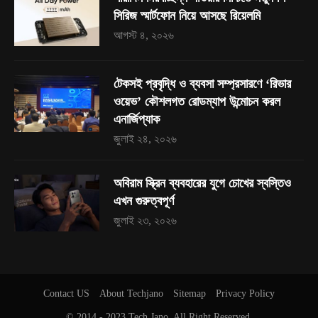
সিরিজ স্মার্টফোন নিয়ে আসছে রিয়েলমি
আগস্ট ৪, ২০২৬
টেকসই প্রবৃদ্ধি ও ব্যবসা সম্প্রসারণে ‘রিভার
ওয়েভ’ কৌশলগত রোডম্যাপ উন্মোচন করল
এনার্জিপ্যাক
জুলাই ২৪, ২০২৬
অবিরাম স্ক্রিন ব্যবহারের যুগে চোখের স্বস্তিও
এখন গুরুত্বপূর্ণ
জুলাই ২৩, ২০২৬
Contact US
About Techjano
Sitemap
Privacy Policy
© 2014 - 2023
Tech Jano
. All Right Reserved.