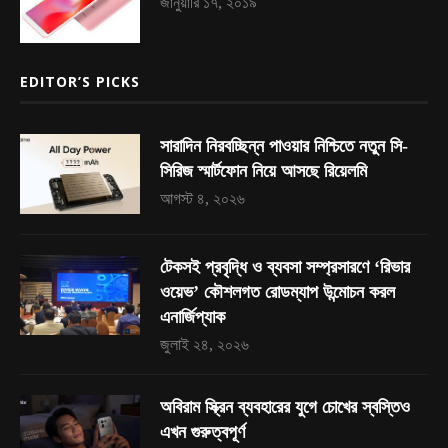
জানুয়ারি ১৭, ২০১৯
EDITOR’S PICKS
সারাদিন নিরবচ্ছিন্ন পাওয়ার নিশ্চিতে নতুন সি-
সিরিজ স্মার্টফোন নিয়ে আসছে রিয়েলমি
আগস্ট ৪, ২০২৬
টেকসই প্রবৃদ্ধি ও ব্যবসা সম্প্রসারণে ‘রিভার
ওয়েভ’ কৌশলগত রোডম্যাপ উন্মোচন করল
এনার্জিপ্যাক
জুলাই ২৪, ২০২৬
অবিরাম স্ক্রিন ব্যবহারের যুগে চোখের স্বস্তিও
এখন গুরুত্বপূর্ণ