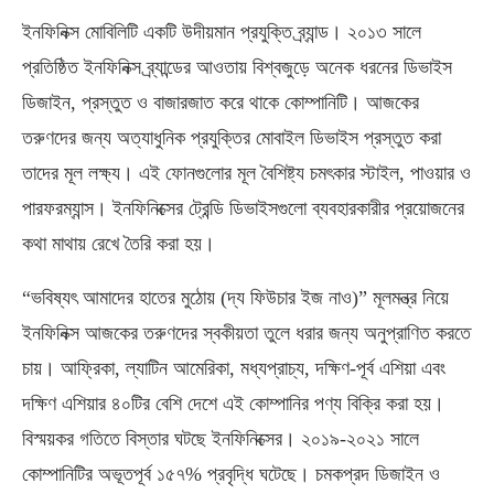
ইনফিনিক্স মোবিলিটি একটি উদীয়মান প্রযুক্তি ব্র্যান্ড। ২০১৩ সালে
প্রতিষ্ঠিত ইনফিনিক্স ব্র্যান্ডের আওতায় বিশ্বজুড়ে অনেক ধরনের ডিভাইস
ডিজাইন, প্রস্তুত ও বাজারজাত করে থাকে কোম্পানিটি। আজকের
তরুণদের জন্য অত্যাধুনিক প্রযুক্তির মোবাইল ডিভাইস প্রস্তুত করা
তাদের মূল লক্ষ্য। এই ফোনগুলোর মূল বৈশিষ্ট্য চমৎকার স্টাইল, পাওয়ার ও
পারফরম্যান্স। ইনফিনিক্সের ট্রেন্ডি ডিভাইসগুলো ব্যবহারকারীর প্রয়োজনের
কথা মাথায় রেখে তৈরি করা হয়।
“ভবিষ্যৎ আমাদের হাতের মুঠোয় (দ্য ফিউচার ইজ নাও)” মূলমন্ত্র নিয়ে
ইনফিনিক্স আজকের তরুণদের স্বকীয়তা তুলে ধরার জন্য অনুপ্রাণিত করতে
চায়। আফ্রিকা, ল্যাটিন আমেরিকা, মধ্যপ্রাচ্য, দক্ষিণ-পূর্ব এশিয়া এবং
দক্ষিণ এশিয়ার ৪০টির বেশি দেশে এই কোম্পানির পণ্য বিক্রি করা হয়।
বিস্ময়কর গতিতে বিস্তার ঘটছে ইনফিনিক্সের। ২০১৯-২০২১ সালে
কোম্পানিটির অভূতপূর্ব ১৫৭% প্রবৃদ্ধি ঘটেছে। চমকপ্রদ ডিজাইন ও