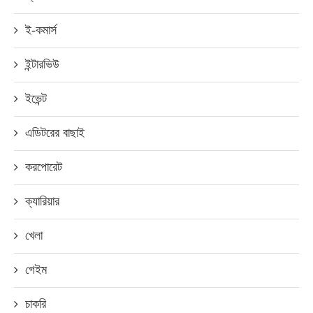
ই-কমার্স
ইন্টারভিউ
ইভেন্ট
এডিটরের বাছাই
করপোরেট
ক্যারিয়ার
খেলা
গেইম
চাকরি