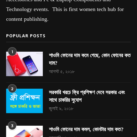
Technology events. This is first women tech hub for
content publishing.
POPULAR POSTS
1
শাওমি ফোনের দাম কমে গেছে, কোন ফোনের কত
দাম?
আগস্ট ৫, ২০১৮
2
সরকারি খরচে ফ্রি প্রশিক্ষণ দেবে সরকার এবং
সাথে চাকরির সুযোগ
জুলাই ৯, ২০১৮
3
শাওমি ফোনের দাম কমল, কোনটার দাম কত?