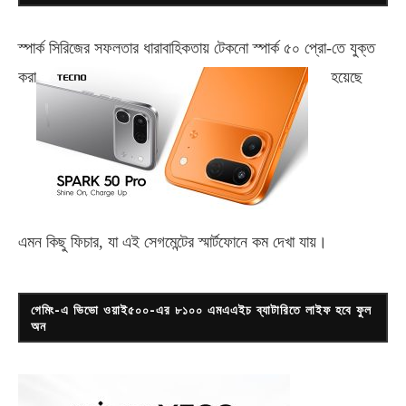
স্পার্ক সিরিজের সফলতার ধারাবাহিকতায় টেকনো
স্পার্ক ৫০ প্রো-
তে যুক্ত
করা
হয়েছে
এমন কিছু ফিচার, যা এই সেগমেন্টের স্মার্টফোনে কম দেখা যায়।
গেমিং-এ ভিভো ওয়াই৫০০-এর ৮১০০ এমএএইচ ব্যাটারিতে লাইফ হবে ফুল
অন