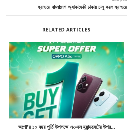
হুয়াওয়ে বাংলাদেশ অ্যাকাডেমি ঢাকায় চালু করল হুয়াওয়ে
RELATED ARTICLES
অপো’র ১০ বছর পূর্তি উপলক্ষে এ৩এক্স হ্যান্ডসেটের উপর...