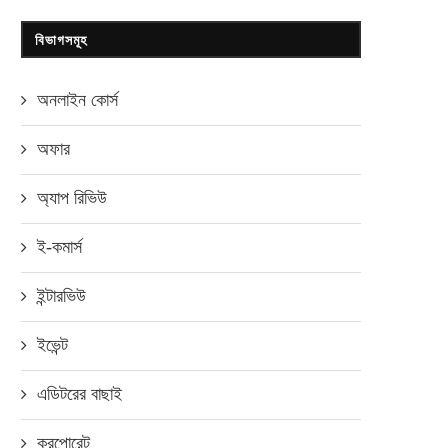
বিভাগসমূহ
অনলাইন কোর্স
অফার
অ্যাপ রিভিউ
ই-কমার্স
ইন্টারভিউ
ইভেন্ট
এডিটরের বাছাই
করপোরেট