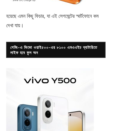
হয়েছে এমন কিছু ফিচার, যা এই সেগমেন্টের স্মার্টফোনে কম
দেখা যায়।
গেমিং-এ ভিভো ওয়াই৫০০-এর ৮১০০ এমএএইচ ব্যাটারিতে
লাইফ হবে ফুল অন