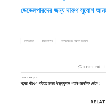
ডেভেলপারদের জন্য দারুণ সুযোগ আন
অ্যান্ড্রোমিডা
মাইক্রোসফট
মাইক্রোসফটের সারফেস ডিভাইস
০ comment
previous post
শব্দের পাঁচগুণ গতিতে চলবে উডুক্কুযান “হাইপারসনিক জেট”!
RELAT