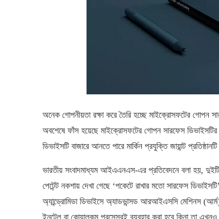
অনেক গোপনীয়তা রক্ষা করে তৈরি হচ্ছে মাইক্রোসফটের গোপন স
অবশেষে ফাঁস হয়েছে মাইক্রোসফটের গোপন সারফেস ডিভাইসটির ছ
ডিভাইসটি বাজারে আনতে পারে মার্কিন প্রযুক্তি জায়ান্ট প্রতিষ্ঠানট
ভারতীয় সংবাদমাধ্যম আইএএনএস-এর প্রতিবেদনে বলা হয়, দুইটি
পেটেন্ট নকশায় দেখা গেছে ‘পকেটে রাখার মতো সারফেস ডিভাইসটি
অ্যান্ড্রোমিডা ডিভাইসে অ্যাডভান্সড আরআইএসসি মেশিনস (আর্ম
ইনটেল বা কোয়ালকম প্রসেসরই ব্যবহার করা হবে কিনা তা এখনও স্