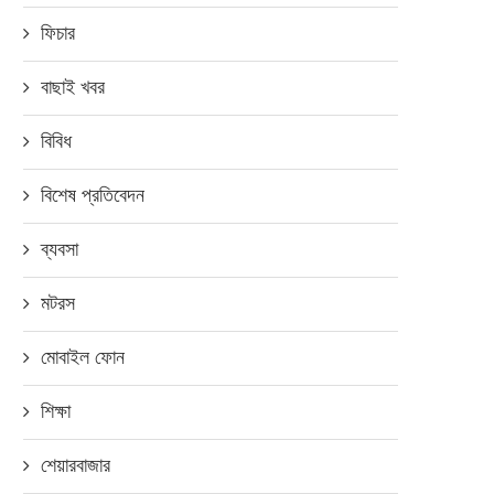
ফিচার
বাছাই খবর
বিবিধ
বিশেষ প্রতিবেদন
ত্যাধুনিক স্মার্টওয়াচ আনলো ওয়ালটন,
চীনে চালু হলো ফাইভ জি
ব্যবসা
জেনে নিন দাম ও...
নভেম্বর ৩, ২০১৯
সেপ্টেম্বর ২০, ২০২২
মটরস
মোবাইল ফোন
শিক্ষা
শেয়ারবাজার