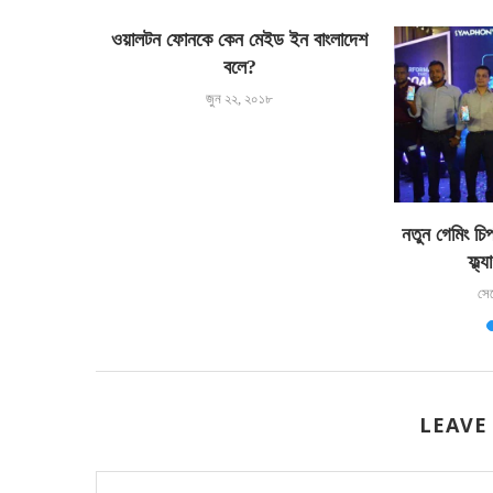
ওয়ালটন ফোনকে কেন মেইড ইন বাংলাদেশ
বলে?
জুন ২২, ২০১৮
থে এগিয়ে নেব
নতুন গেমিং চি
ান...
ফ্ল্
সে
LEAVE