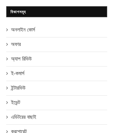
বিভাগসমূহ
অনলাইন কোর্স
অফার
অ্যাপ রিভিউ
ই-কমার্স
ইন্টারভিউ
ইভেন্ট
এডিটরের বাছাই
করপোরেট