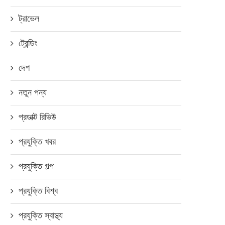
ট্রাভেল
ট্রেন্ডিং
দেশ
নতুন পন্য
প্রডাক্ট রিভিউ
প্রযুক্তি খবর
প্রযুক্তি গল্প
ুয়াওয়ের নোভা থ্রি আই ও ওয়াই নাইন
সাউদিয়া’র সহযোগিতায় বাংলাদে
২০১৯...
উদযাপিত হলো ৮৯তম সৌদি জাতীয়
প্রযুক্তি বিশ্ব
মার্চ ৪, ২০১৯
অক্টোবর ১, ২০১৯
প্রযুক্তি স্বাস্থ্য