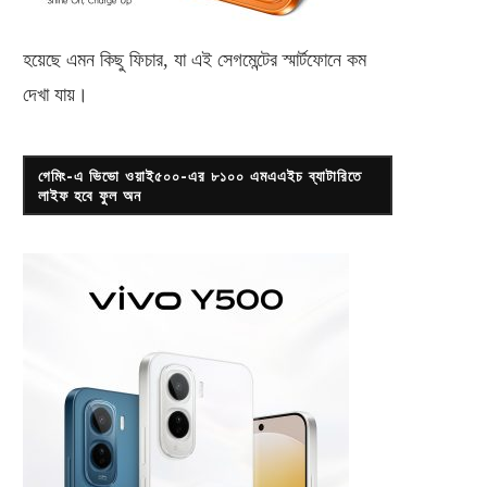
হয়েছে এমন কিছু ফিচার, যা এই সেগমেন্টের স্মার্টফোনে কম
দেখা যায়।
গেমিং-এ ভিভো ওয়াই৫০০-এর ৮১০০ এমএএইচ ব্যাটারিতে
লাইফ হবে ফুল অন