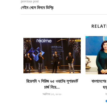
previous post
গেইম খেলে মিলবে ডিগ্রি
RELAT
্বীকৃতি দিলো
রিয়েলমি ৭ সিরিজ ৬৫ ওয়াটের সুপারডার্ট
বাংলাদেশের
চার্জ নিয়ে...
ছড়
অক্টোবর ১৩, ২০২০
ন