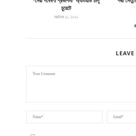
‘সেরা গবেষণা প্রকাশনা’ অ্যাওয়ার্ড চালু
পদ্মা সেতু
চুয়েটে
অক্টোবর ২০, ২০২০
LEAVE