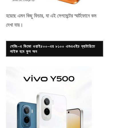
হয়েছে এমন কিছু ফিচার, যা এই সেগমেন্টের স্মার্টফোনে কম
দেখা যায়।
গেমিং-এ ভিভো ওয়াই৫০০-এর ৮১০০ এমএএইচ ব্যাটারিতে
লাইফ হবে ফুল অন