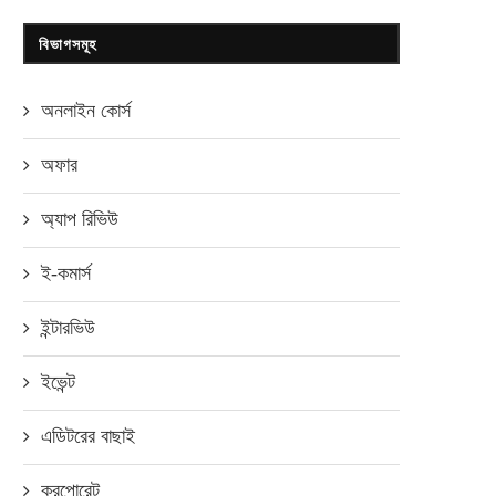
বিভাগসমূহ
অনলাইন কোর্স
অফার
অ্যাপ রিভিউ
ই-কমার্স
ইন্টারভিউ
ইভেন্ট
এডিটরের বাছাই
করপোরেট