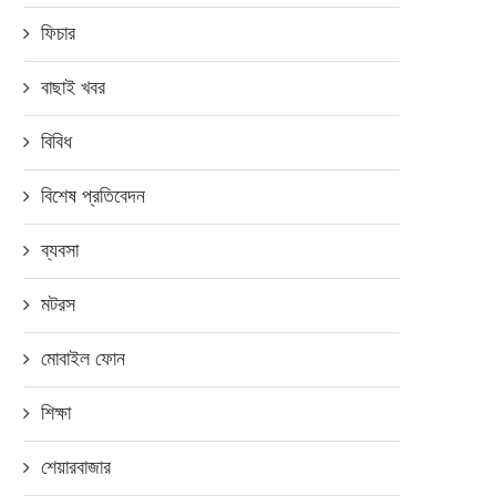
ফিচার
বাছাই খবর
বিবিধ
বিশেষ প্রতিবেদন
ব্যবসা
শতাব্দীর দীর্ঘতম পূর্ণ চন্দ্রগ্রহণ ও ব্ল
মটরস
আজ...
মোবাইল ফোন
জুলাই ২৭, ২০১৮
শিক্ষা
শেয়ারবাজার