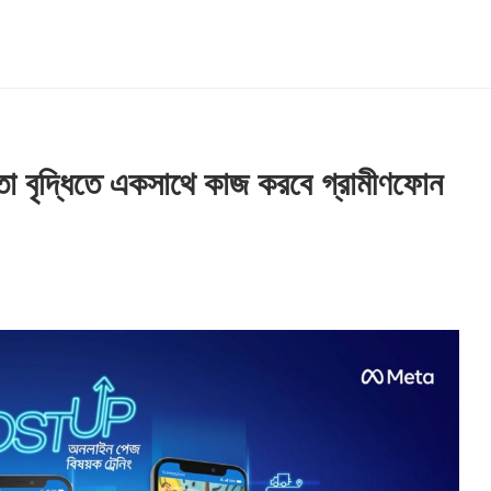
 বৃদ্ধিতে একসাথে কাজ করবে গ্রামীণফোন