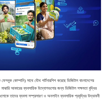
েক ফেসবুক কোম্পানি) সাথে যৌথ পার্টনারশিপ করেছে ডিজিটাল বাংলাদেশের
্র ও মাঝারি আকারের ব্যবসায়িক উদ্যোগগুলোর জন্য ডিজিটাল সক্ষমতা বৃদ্ধির
্রাইজগুলোকে তাদের ব্যবসা সম্প্রসারণ ও অনলাইন ব্যবসায়িক প্রবৃদ্ধির উদ্ভাবনী