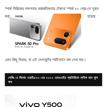
স্পার্ক সিরিজের সফলতার ধারাবাহিকতায় টেকনো
স্পার্ক ৫০ প্রো-
তে যুক্ত
করা
হয়েছে
এমন কিছু ফিচার, যা এই সেগমেন্টের স্মার্টফোনে কম দেখা যায়।
গেমিং-এ ভিভো ওয়াই৫০০-এর ৮১০০ এমএএইচ ব্যাটারিতে লাইফ হবে ফুল
অন