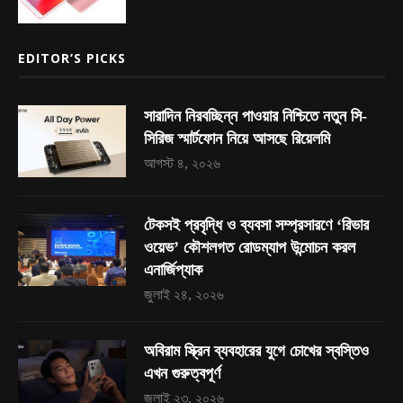
EDITOR’S PICKS
সারাদিন নিরবচ্ছিন্ন পাওয়ার নিশ্চিতে নতুন সি-
সিরিজ স্মার্টফোন নিয়ে আসছে রিয়েলমি
আগস্ট ৪, ২০২৬
টেকসই প্রবৃদ্ধি ও ব্যবসা সম্প্রসারণে ‘রিভার
ওয়েভ’ কৌশলগত রোডম্যাপ উন্মোচন করল
এনার্জিপ্যাক
জুলাই ২৪, ২০২৬
অবিরাম স্ক্রিন ব্যবহারের যুগে চোখের স্বস্তিও
এখন গুরুত্বপূর্ণ
জুলাই ২৩, ২০২৬