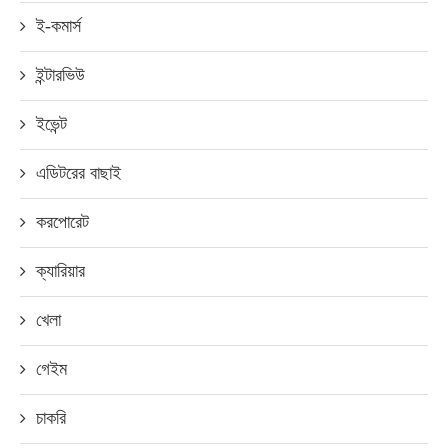
ই-কমার্স
ইন্টারভিউ
ইভেন্ট
এডিটরের বাছাই
করপোরেট
ক্যারিয়ার
খেলা
গেইম
চাকরি