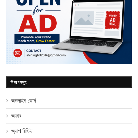
বিভাগসমূহ
অনলাইন কোর্স
অফার
অ্যাপ রিভিউ