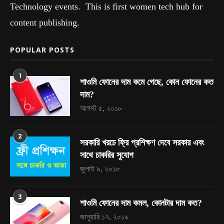
Technology events. This is first women tech hub for
content publishing.
POPULAR POSTS
1
শাওমি ফোনের দাম কমে গেছে, কোন ফোনের কত
দাম?
আগস্ট ৫, ২০১৮
2
সরকারি খরচে ফ্রি প্রশিক্ষণ দেবে সরকার এবং
সাথে চাকরির সুযোগ
জুলাই ৯, ২০১৮
3
শাওমি ফোনের দাম কমল, কোনটার দাম কত?
জানুয়ারি ১৭, ২০১৯