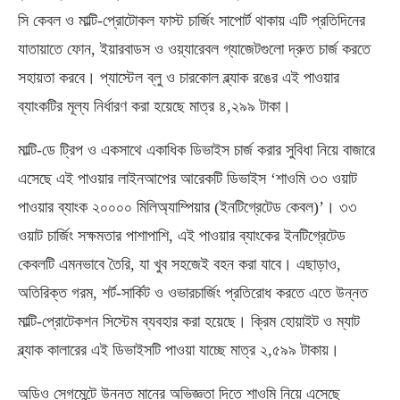
সি কেবল ও মাল্টি-প্রোটোকল ফাস্ট চার্জিং সাপোর্ট থাকায় এটি প্রতিদিনের
যাতায়াতে ফোন, ইয়ারবাডস ও ওয়্যারেবল গ্যাজেটগুলো দ্রুত চার্জ করতে
সহায়তা করবে। প্যাস্টেল ব্লু ও চারকোল ব্ল্যাক রঙের এই পাওয়ার
ব্যাংকটির মূল্য নির্ধারণ করা হয়েছে মাত্র ৪,২৯৯ টাকা।
মাল্টি-ডে ট্রিপ ও একসাথে একাধিক ডিভাইস চার্জ করার সুবিধা নিয়ে বাজারে
এসেছে এই পাওয়ার লাইনআপের আরেকটি ডিভাইস ‘শাওমি ৩৩ ওয়াট
পাওয়ার ব্যাংক ২০০০০ মিলিঅ্যাম্পিয়ার (ইনটিগ্রেটেড কেবল)’। ৩৩
ওয়াট চার্জিং সক্ষমতার পাশাপাশি, এই পাওয়ার ব্যাংকের ইনটিগ্রেটেড
কেবলটি এমনভাবে তৈরি, যা খুব সহজেই বহন করা যাবে। এছাড়াও,
অতিরিক্ত গরম, শর্ট-সার্কিট ও ওভারচার্জিং প্রতিরোধ করতে এতে উন্নত
মাল্টি-প্রোটেকশন সিস্টেম ব্যবহার করা হয়েছে। ক্রিম হোয়াইট ও ম্যাট
ব্ল্যাক কালারের এই ডিভাইসটি পাওয়া যাচ্ছে মাত্র ২,৫৯৯ টাকায়।
অডিও সেগমেন্টে উন্নত মানের অভিজ্ঞতা দিতে শাওমি নিয়ে এসেছে