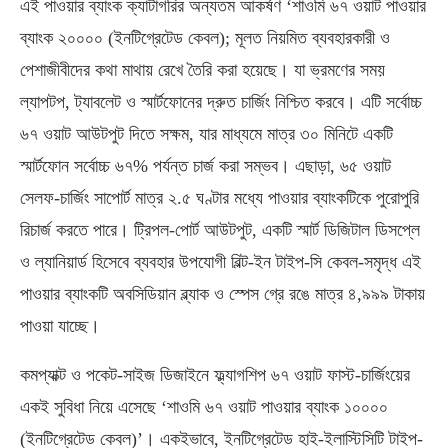
এই পাওয়ার ব্যাংক ক্যাটাগরির অন্যতম আকর্ষণ ‘শাওমি ৬৭ ওয়াট পাওয়ার
ব্যাংক ২০০০০ (ইনটিগ্রেটেড কেবল); মূলত নিয়মিত ব্যবহারকারী ও
পেশাজীবীদের কথা মাথায় রেখে তৈরি করা হয়েছে। যা ভ্রমণের সময়
ল্যাপটপ, ট্যাবলেট ও স্মার্টফোনের দ্রুত চার্জিং নিশ্চিত করবে। এটি সর্বোচ্চ
৬৭ ওয়াট আউটপুট দিতে সক্ষম, যার মাধ্যমে মাত্র ৩০ মিনিটে একটি
স্মার্টফোন সর্বোচ্চ ৬৭% পর্যন্ত চার্জ করা সম্ভব। এছাড়া, ৬৫ ওয়াট
সেলফ-চার্জিং সাপোর্ট মাত্র ২.৫ ঘণ্টার মধ্যে পাওয়ার ব্যাংকটিকে পুরোপুরি
রিচার্জ করতে পারে। ট্রিপল-পোর্ট আউটপুট, একটি স্মার্ট ডিজিটাল ডিসপ্লে
ও ল্যানিয়ার্ড হিসেবে ব্যবহার উপযোগী বিল্ট-ইন টাইপ-সি কেবল-সমৃদ্ধ এই
পাওয়ার ব্যাংকটি অবসিডিয়ান ব্ল্যাক ও স্পেস গ্রে রঙে মাত্র ৪,৯৯৯ টাকায়
পাওয়া যাচ্ছে।
কমপ্যাক্ট ও পকেট-সাইজ ডিজাইনে ফ্ল্যাগশিপ ৬৭ ওয়াট ফাস্ট-চার্জিংয়ের
একই সুবিধা নিয়ে এসেছে ‘শাওমি ৬৭ ওয়াট পাওয়ার ব্যাংক ১০০০০
(ইনটিগ্রেটেড কেবল)’। একইভাবে, ইনটিগ্রেটেড হাই-ইলাস্টিসিটি টাইপ-