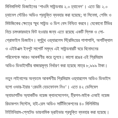
মিনিমালিস্ট ডিজাইনের ‘শাওমি সাউন্ডবার ২.০ চ্যানেল’। এতে রিচ ২.০
চ্যানেল স্টেরিও অডিও প্রযুক্তি ব্যবহার করা হয়েছে; যা সিনেমা, গেমিং ও
মিউজিকের ক্ষেত্রে স্মুথ সাউন্ড ও ডিপ বেস নিশ্চিত করবে। যেকোনো টিভির
নিচে চমৎকারভাবে ফিট হওয়ার জন্য এতে রয়েছে একটি স্লিক ও লো-
প্রোফাইল ডিজাইন। ব্লুটুথ ওয়্যারলেস স্ট্রিমিংয়ের পাশাপাশি, অপটিক্যাল
ও এইউএক্স ইনপুট সাপোর্ট সমৃদ্ধ এই সাউন্ডবারটি ঘরে বিনোদনের
পরিবেশকে আরও আকর্ষণীয় করে তুলবে। কালো রঙের এই প্রিমিয়াম
অডিও ডিভাইসটির বাজারমূল্য নির্ধারণ করা হয়েছে মাত্র ৮,৯৯৯ টাকা।
নতুন লাইনাপের অন্যতম আকর্ষণীয় প্রিমিয়াম ওয়্যারলেস অডিও ডিভাইস
হলো ওভার-ইয়ার ‘রেডমি হেডফোনস নিও’। এতে ৪২ ডেসিবেল
অ্যাডাপটিভ অ্যাকটিভ নয়েজ ক্যানসেলেশন, ট্রিপল-মাইক এআই নয়েজ
রিডাকশন সিস্টেম, হাই-রেস অডিও সার্টিফিকেশনের ৪০ মিলিমিটার
টাইটানিয়াম-প্লেটেড ডায়নামিক ড্রাইভার প্রযুক্তি ব্যবহার করা হয়েছে।