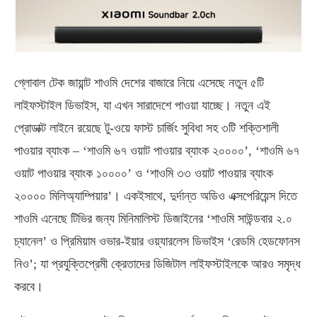
গ্লোবাল টেক জায়ান্ট শাওমি দেশের বাজারে নিয়ে এসেছে নতুন ৫টি
লাইফস্টাইল ডিভাইস, যা এখন সারাদেশে পাওয়া যাচ্ছে। নতুন এই
প্রোডাক্ট লাইনে রয়েছে টু-ওয়ে ফাস্ট চার্জিং সুবিধা সহ ৩টি শক্তিশালী
পাওয়ার ব্যাংক – ‘শাওমি ৬৭ ওয়াট পাওয়ার ব্যাংক ২০০০০’, ‘শাওমি ৬৭
ওয়াট পাওয়ার ব্যাংক ১০০০০’ ও ‘শাওমি ৩৩ ওয়াট পাওয়ার ব্যাংক
২০০০০ মিলিঅ্যাম্পিয়ার’। একইসাথে, দুর্দান্ত অডিও এক্সপেরিয়েন্স দিতে
শাওমি এনেছে টিভির জন্য মিনিমালিস্ট ডিজাইনের ‘শাওমি সাউন্ডবার ২.০
চ্যানেল’ ও প্রিমিয়াম ওভার-ইয়ার ওয়্যারলেস ডিভাইস ‘রেডমি হেডফোনস
নিও’; যা প্রযুক্তিপ্রেমী ক্রেতাদের ডিজিটাল লাইফস্টাইলকে আরও সমৃদ্ধ
করবে।