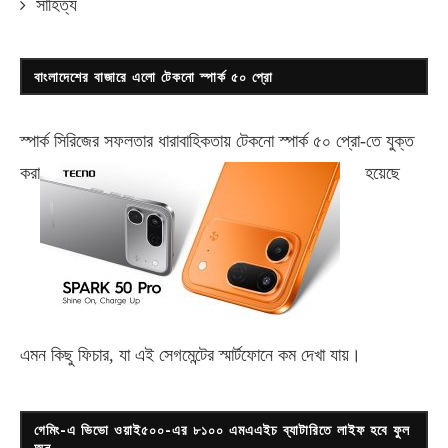
সাহিত্য
বাংলাদেশের বাজারে এলো টেকনো স্পার্ক ৫০ প্রো
স্পার্ক সিরিজের সফলতার ধারাবাহিকতায় টেকনো
স্পার্ক ৫০ প্রো-
তে যুক্ত
করা
হয়েছে
এমন কিছু ফিচার, যা এই সেগমেন্টের স্মার্টফোনে কম দেখা যায়।
গেমিং-এ ভিভো ওয়াই৫০০-এর ৮১০০ এমএএইচ ব্যাটারিতে লাইফ হবে ফুল
অন