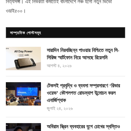
নিত্যসঙ্গী। এই নির্ভরতা কমাতেই বাংলাদেশে লঞ্চ হলো নতুন ভিভো
ওয়াই৫০০
।
সাম্প্রতিক পোস্টসমূহ
সারাদিন নিরবচ্ছিন্ন পাওয়ার নিশ্চিতে নতুন সি-
সিরিজ স্মার্টফোন নিয়ে আসছে রিয়েলমি
আগস্ট ৪, ২০২৬
টেকসই প্রবৃদ্ধি ও ব্যবসা সম্প্রসারণে ‘রিভার
ওয়েভ’ কৌশলগত রোডম্যাপ উন্মোচন করল
এনার্জিপ্যাক
জুলাই ২৪, ২০২৬
অবিরাম স্ক্রিন ব্যবহারের যুগে চোখের স্বস্তিও