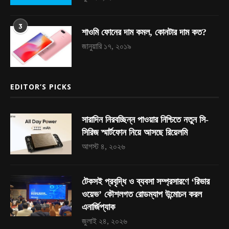
3
শাওমি ফোনের দাম কমল, কোনটার দাম কত?
জানুয়ারি ১৭, ২০১৯
EDITOR’S PICKS
সারাদিন নিরবচ্ছিন্ন পাওয়ার নিশ্চিতে নতুন সি-
সিরিজ স্মার্টফোন নিয়ে আসছে রিয়েলমি
আগস্ট ৪, ২০২৬
টেকসই প্রবৃদ্ধি ও ব্যবসা সম্প্রসারণে ‘রিভার
ওয়েভ’ কৌশলগত রোডম্যাপ উন্মোচন করল
এনার্জিপ্যাক
জুলাই ২৪, ২০২৬