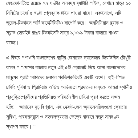
হেডফোনটিতে রয়েছে ৭২ ঘণ্টার অনবদ্য ব্যাটারি লাইফ, যেখানে মাত্র ১০
মিনিটের চার্জে ৫ ঘণ্টা প্লেব্যাক টাইম পাওয়া যাবে। একইসাথে, এটি
ডুয়েল-ডিভাইস স্মার্ট কানেক্টিভিটিও সাপোর্ট করে। অবসিডিয়ান ব্ল্যাক ও
স্যান্ড হোয়াইট রঙের ডিভাইসটি মাত্র ৯,৯৯৯ টাকায় বাজারে পাওয়া
যাচ্ছে।
এ বিষয়ে *শাওমি বাংলাদেশের কান্ট্রি জেনারেল ম্যানেজার জিয়াউদ্দিন চৌধুরী
বলেন,* “দেশের বাজারে নতুন এই ৫টি প্রোডাক্ট নিয়ে আসা বাংলাদেশের
মানুষের প্রতি আমাদের চলমান প্রতিশ্রুতিরই একটি অংশ। হাই-স্পিড
চার্জিং সুবিধা ও প্রিমিয়াম অডিও অভিজ্ঞতা প্রদানের মাধ্যমে আমরা স্থানীয়
প্রযুক্তিপ্রেমীদের প্রতিনিয়ত পরিবর্তনশীল চাহিদা পূরণ করতে সক্ষম
হচ্ছি। আমাদের দৃঢ় বিশ্বাস, এই নেক্সট-জেন অ্যাক্সেসরিজগুলো ক্রেতার
সুবিধা, পারফরম্যান্স ও সহজলভ্যতার ক্ষেত্রে বাজারে নতুন মানদণ্ড
স্থাপন করবে।’’