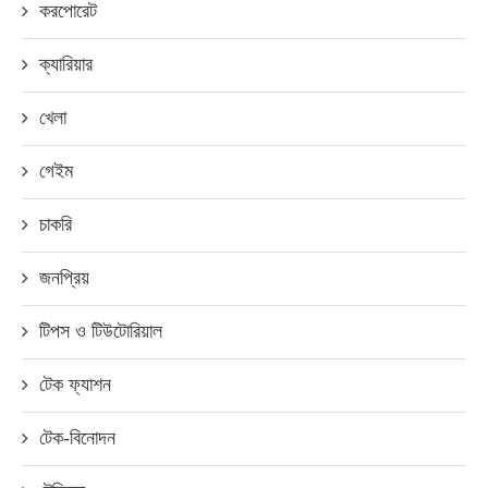
করপোরেট
ক্যারিয়ার
খেলা
গেইম
চাকরি
জনপ্রিয়
টিপস ও টিউটোরিয়াল
টেক ফ্যাশন
টেক-বিনোদন