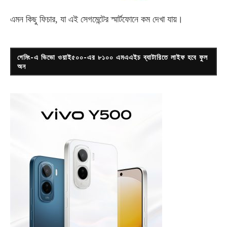
এমন কিছু ফিচার, যা এই সেগমেন্টের স্মার্টফোনে কম দেখা যায়।
গেমিং-এ ভিভো ওয়াই৫০০-এর ৮১০০ এমএএইচ ব্যাটারিতে লাইফ হবে ফুল
অন