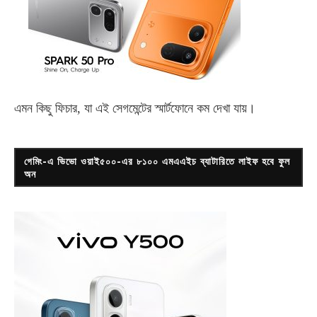
এমন কিছু ফিচার, যা এই সেগমেন্টের স্মার্টফোনে কম দেখা যায়।
গেমিং-এ ভিভো ওয়াই৫০০-এর ৮১০০ এমএএইচ ব্যাটারিতে লাইফ হবে ফুল
অন