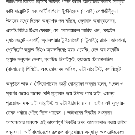
ডাটাথনের বিচারক হিসেবে দায়িত্ব পালন করেন আন্তর্জাতিকভাবে স্বীকৃত
ডাটা সায়েন্টিস্ট এবং আর্টিফিশিয়াল ইন্টেলিজেন্স (এআই) পেশাজীবীবৃন্দ।
উনাদের মধ্যে ছিলেন অধ্যাপক পল মরিসে, গ্লোবাল অ্যাম্বাসেডর,
এআই/বিডিএ টিএম ফোরাম; মো. আনোয়ারুল আরিফ খান, রেজাল্টস
ম্যানেজমেন্ট এক্সপার্ট, অ্যাসপায়ার টু ইনোভেট (এটুআই); রামানা জামপালা,
প্রেসিডেন্ট অ্যান্ড সিইও অ্যাভলিনো; হুয়াং ওয়েমিং, হেড অব মার্কেটিং
অ্যান্ড সল্যুশন সেলস, ক্লাউড ডিপার্টমেন্ট, হুয়াওয়ে টেকনোলজিস
(বাংলাদেশ) লিমিটেড এবং মোহাম্মদ আরিফ, ডাটা সায়েন্টিস্ট, কগনিজেন্ট।
অনুষ্ঠানে ডাক ও টেলিযোগাযোগ মন্ত্রী মোস্তাফা জব্বার বলেন, “তেল ও
স্বর্ণের চেয়েও অনেক বেশি মূল্যবান হয়ে উঠতে পারে ডাটা, এজন্য
প্রয়োজন দক্ষ ডাটা সায়েন্টিস্ট ও ডাটা ইঞ্জিনিয়ার যারা ডাটার এই মূল্যায়ন
তেমন পর্যায়ে পৌঁছে দিতে পারবেন । ডাটাথনের দ্বিতীয় সংস্করণ
আয়োজনের মাধ্যমে এই তাৎপর্যপূর্ণ দিকটির ওপর আলোকপাত করায় রবিকে
ধন্যবাদ। স্মার্ট বাংলাদেশের রূপকল্প বাস্তবায়নে অন্যান্য অপারেটরদেরও