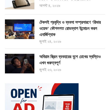
আগস্ট ৪, ২০২৬
টেকসই প্রবৃদ্ধি ও ব্যবসা সম্প্রসারণে ‘রিভার
ওয়েভ’ কৌশলগত রোডম্যাপ উন্মোচন করল
এনার্জিপ্যাক
জুলাই ২৪, ২০২৬
অবিরাম স্ক্রিন ব্যবহারের যুগে চোখের স্বস্তিও
এখন গুরুত্বপূর্ণ
জুলাই ২৩, ২০২৬