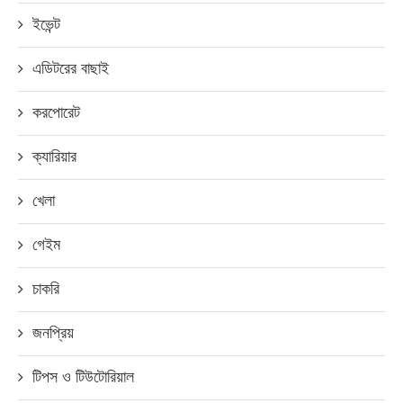
ইভেন্ট
এডিটরের বাছাই
করপোরেট
ক্যারিয়ার
খেলা
গেইম
চাকরি
জনপ্রিয়
টিপস ও টিউটোরিয়াল