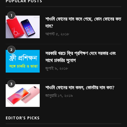
POPULAR POSTS
1
শাওমি ফোনের দাম কমে গেছে, কোন ফোনের কত
দাম?
আগস্ট ৫, ২০১৮
2
সরকারি খরচে ফ্রি প্রশিক্ষণ দেবে সরকার এবং
সাথে চাকরির সুযোগ
জুলাই ৯, ২০১৮
3
শাওমি ফোনের দাম কমল, কোনটার দাম কত?
জানুয়ারি ১৭, ২০১৯
EDITOR’S PICKS