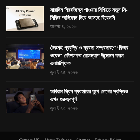
সারাদিন নিরবচ্ছিন্ন পাওয়ার নিশ্চিতে নতুন সি-
সিরিজ স্মার্টফোন নিয়ে আসছে রিয়েলমি
আগস্ট ৪, ২০২৬
টেকসই প্রবৃদ্ধি ও ব্যবসা সম্প্রসারণে ‘রিভার
ওয়েভ’ কৌশলগত রোডম্যাপ উন্মোচন করল
এনার্জিপ্যাক
জুলাই ২৪, ২০২৬
অবিরাম স্ক্রিন ব্যবহারের যুগে চোখের স্বস্তিও
এখন গুরুত্বপূর্ণ
জুলাই ২৩, ২০২৬