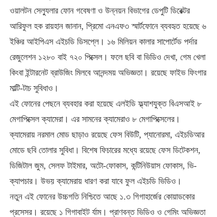
ওয়ালটন সেল্যুলার ফোন গবেষণা ও উন্নয়ন বিভাগের ডেপুটি ডিরেক্টর
আরিফুল হক রায়হান জানান, প্রিমো এনএফ৩ স্মার্টফোনে ব্যবহৃত হয়েছে ৬
ইঞ্চির আইপিএস এইচডি ডিসপ্লে। ১৬ মিলিয়ন কালার সাপোর্টেড পর্দার
রেজুলেশন ১২৮০ বাই ৭২০ পিক্সেল। ফলে ছবি বা ভিডিও দেখা, গেম খেলা
কিংবা ইন্টারনেট ব্রাউজিং মিলবে আনন্দময় অভিজ্ঞতা। রয়েছে ফাইভ ফিংগার
মাল্টি-টাচ সুবিধাও।
এই ফোনের পেছনে ব্যবহার করা হয়েছে এলইডি ফ্ল্যাশযুক্ত বিএসআই ৮
মেগাপিক্সেল ক্যামেরা। এর সামনের ক্যামেরাও ৮ মেগাপিক্সেলের।
ক্যামেরায় নরমাল মোড ছাড়াও রয়েছে ফেস বিউটি, প্যানোরমা, এইচডিআর
মোডে ছবি তোলার সুবিধা। বিশেষ ফিচারের মধ্যে রয়েছে ফেস ডিটেকশন,
ডিজিটাল জুম, সেলফ টাইমার, অটো-ফোকাস, কন্টিনিউয়াস ফোকাস, ভি-
ক্যাপচার। উভয় ক্যামেরায় ধারণ করা যাবে ফুল এইচডি ভিডিও।
নতুন এই ফোনের উচ্চগতি নিশ্চিতে আছে ১.৩ গিগাহার্জের কোয়াডকোর
প্রসেসর। রয়েছে ১ গিগাবাইট র্যাম। প্রাণবন্ত ভিডিও ও গেমিং অভিজ্ঞতা