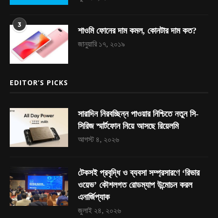
3
শাওমি ফোনের দাম কমল, কোনটার দাম কত?
জানুয়ারি ১৭, ২০১৯
EDITOR’S PICKS
সারাদিন নিরবচ্ছিন্ন পাওয়ার নিশ্চিতে নতুন সি-
সিরিজ স্মার্টফোন নিয়ে আসছে রিয়েলমি
আগস্ট ৪, ২০২৬
টেকসই প্রবৃদ্ধি ও ব্যবসা সম্প্রসারণে ‘রিভার
ওয়েভ’ কৌশলগত রোডম্যাপ উন্মোচন করল
এনার্জিপ্যাক
জুলাই ২৪, ২০২৬