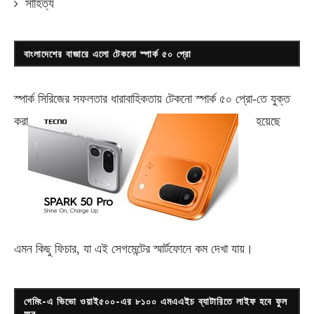
সাহিত্য
বাংলাদেশের বাজারে এলো টেকনো স্পার্ক ৫০ প্রো
স্পার্ক সিরিজের সফলতার ধারাবাহিকতায় টেকনো
স্পার্ক ৫০ প্রো-
তে যুক্ত
করা
হয়েছে
এমন কিছু ফিচার, যা এই সেগমেন্টের স্মার্টফোনে কম দেখা যায়।
গেমিং-এ ভিভো ওয়াই৫০০-এর ৮১০০ এমএএইচ ব্যাটারিতে লাইফ হবে ফুল
অন