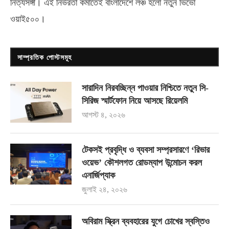
নিত্যসঙ্গী। এই নির্ভরতা কমাতেই বাংলাদেশে লঞ্চ হলো নতুন ভিভো
ওয়াই৫০০
।
সাম্প্রতিক পোস্টসমূহ
সারাদিন নিরবচ্ছিন্ন পাওয়ার নিশ্চিতে নতুন সি-
সিরিজ স্মার্টফোন নিয়ে আসছে রিয়েলমি
আগস্ট ৪, ২০২৬
টেকসই প্রবৃদ্ধি ও ব্যবসা সম্প্রসারণে ‘রিভার
ওয়েভ’ কৌশলগত রোডম্যাপ উন্মোচন করল
এনার্জিপ্যাক
জুলাই ২৪, ২০২৬
অবিরাম স্ক্রিন ব্যবহারের যুগে চোখের স্বস্তিও