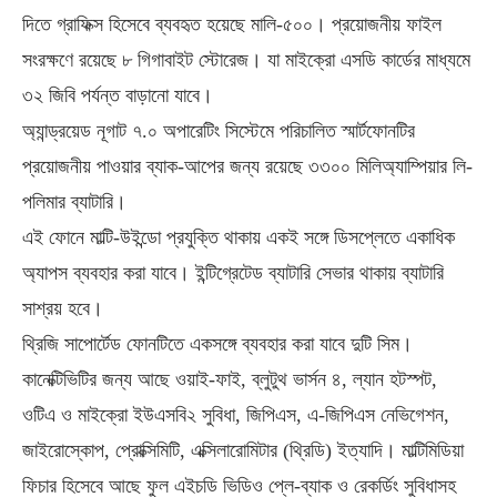
দিতে গ্রাফিক্স হিসেবে ব্যবহৃত হয়েছে মালি-৫০০। প্রয়োজনীয় ফাইল
সংরক্ষণে রয়েছে ৮ গিগাবাইট স্টোরেজ। যা মাইক্রো এসডি কার্ডের মাধ্যমে
৩২ জিবি পর্যন্ত বাড়ানো যাবে।
অ্যান্ড্রয়েড নূগাট ৭.০ অপারেটিং সিস্টেমে পরিচালিত স্মার্টফোনটির
প্রয়োজনীয় পাওয়ার ব্যাক-আপের জন্য রয়েছে ৩৩০০ মিলিঅ্যাম্পিয়ার লি-
পলিমার ব্যাটারি।
এই ফোনে মাল্টি-উইন্ডো প্রযুক্তি থাকায় একই সঙ্গে ডিসপ্লেতে একাধিক
অ্যাপস ব্যবহার করা যাবে। ইন্টিগ্রেটেড ব্যাটারি সেভার থাকায় ব্যাটারি
সাশ্রয় হবে।
থ্রিজি সাপোর্টেড ফোনটিতে একসঙ্গে ব্যবহার করা যাবে দুটি সিম।
কানেক্টিভিটির জন্য আছে ওয়াই-ফাই, ব্লুটুথ ভার্সন ৪, ল্যান হটস্পট,
ওটিএ ও মাইক্রো ইউএসবি২ সুবিধা, জিপিএস, এ-জিপিএস নেভিগেশন,
জাইরোস্কোপ, প্রোক্সিমিটি, এক্সিলারোমিটার (থ্রিডি) ইত্যাদি। মাল্টিমিডিয়া
ফিচার হিসেবে আছে ফুল এইচডি ভিডিও প্লে-ব্যাক ও রেকর্ডিং সুবিধাসহ