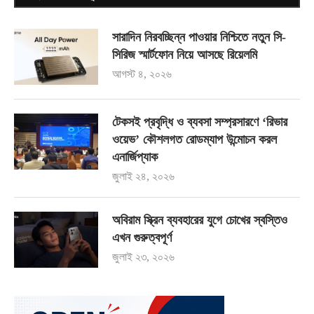
সারাদিন নিরবচ্ছিন্ন পাওয়ার নিশ্চিতে নতুন সি-
সিরিজ স্মার্টফোন নিয়ে আসছে রিয়েলমি
আগস্ট ৪, ২০২৬
টেকসই প্রবৃদ্ধি ও ব্যবসা সম্প্রসারণে ‘রিভার
ওয়েভ’ কৌশলগত রোডম্যাপ উন্মোচন করল
এনার্জিপ্যাক
জুলাই ২৪, ২০২৬
অবিরাম স্ক্রিন ব্যবহারের যুগে চোখের স্বস্তিও
এখন গুরুত্বপূর্ণ
জুলাই ২৩, ২০২৬