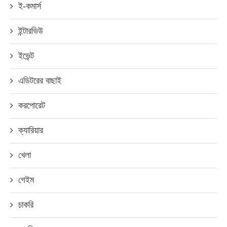
ই-কমার্স
ইন্টারভিউ
ইভেন্ট
এডিটরের বাছাই
করপোরেট
ক্যারিয়ার
খেলা
গেইম
চাকরি