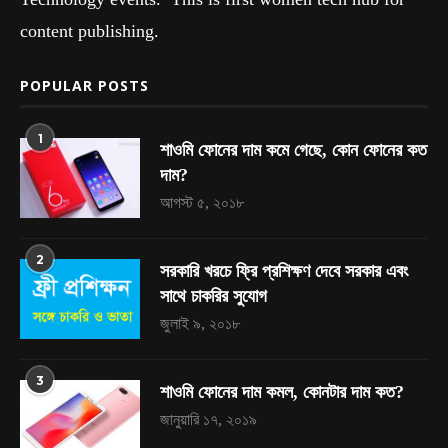
content publishing.
POPULAR POSTS
1
শাওমি ফোনের দাম কমে গেছে, কোন ফোনের কত
দাম?
আগস্ট ৫, ২০১৮
2
সরকারি খরচে ফ্রি প্রশিক্ষণ দেবে সরকার এবং
সাথে চাকরির সুযোগ
জুলাই ৯, ২০১৮
3
শাওমি ফোনের দাম কমল, কোনটার দাম কত?
জানুয়ারি ১৭, ২০১৯