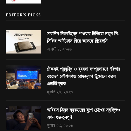
EDITOR’S PICKS
সারাদিন নিরবচ্ছিন্ন পাওয়ার নিশ্চিতে নতুন সি-
সিরিজ স্মার্টফোন নিয়ে আসছে রিয়েলমি
আগস্ট ৪, ২০২৬
টেকসই প্রবৃদ্ধি ও ব্যবসা সম্প্রসারণে ‘রিভার
ওয়েভ’ কৌশলগত রোডম্যাপ উন্মোচন করল
এনার্জিপ্যাক
জুলাই ২৪, ২০২৬
অবিরাম স্ক্রিন ব্যবহারের যুগে চোখের স্বস্তিও
এখন গুরুত্বপূর্ণ
জুলাই ২৩, ২০২৬