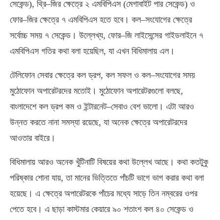
সেকেন্ড), থ্রি–জির ক্ষেত্রে ২ এমবিপিএস (মেগাবাইট পার সেকেন্ড) ও
ফোর–জির ক্ষেত্রে ৭ এমবিপিএস হতে হবে। কল–সংযোগের ক্ষেত্রে
সর্বোচ্চ সময় ৭ সেকেন্ড। উল্লেখ্য, ফোর–জি লাইসেন্সের গাইডলাইনে ৭
এমবিপিএস গতির কথা বলা হয়েছিল, যা এখন বিধিমালায় এল।
টেলিফোন সেবার ক্ষেত্রে কল ড্রপ, কল সফল ও কল–সংযোগের সময়
মুঠোফোন অপারেটরদের মতোই। মুঠোফোন অপারেটরগুলো বলছে,
বাংলাদেশে কল ড্রপ কম ও ইন্টারনেট–সেবাও বেশ ভালো। এটা আরও
উন্নত করতে নানা সমস্যা রয়েছে, যা অনেক ক্ষেত্রে অপারেটরদের
আওতার বাইরে।
বিধিমালায় আরও অনেক খুঁটিনাটি বিষয়ের কথা উল্লেখ আছে। কথা কতটুকু
পরিষ্কার শোনা যায়, তা মানের ভিত্তিতে পাঁচটি ভাগে ভাগ করার কথা বলা
হয়েছে। এ ক্ষেত্রে অপারেটরকে পাঁচের মধ্যে সাড়ে তিন নম্বরের ওপর
পেতে হবে। এ ছাড়া কাস্টমার কেয়ারে ৯০ শতাংশ কল ৪০ সেকেন্ড ও