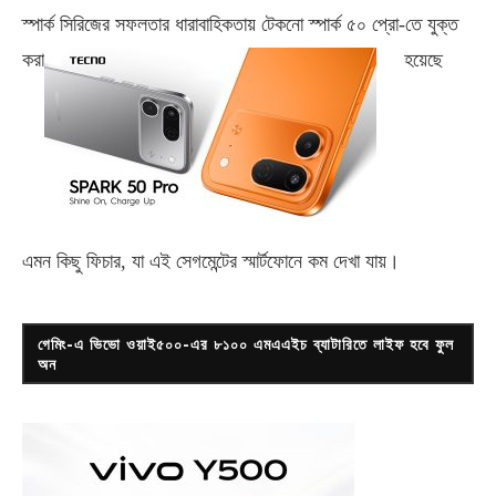
স্পার্ক সিরিজের সফলতার ধারাবাহিকতায় টেকনো
স্পার্ক ৫০ প্রো-
তে যুক্ত
করা
হয়েছে
এমন কিছু ফিচার, যা এই সেগমেন্টের স্মার্টফোনে কম দেখা যায়।
গেমিং-এ ভিভো ওয়াই৫০০-এর ৮১০০ এমএএইচ ব্যাটারিতে লাইফ হবে ফুল
অন