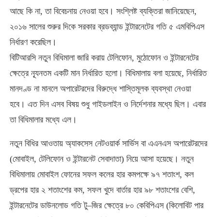
আছে কি না, তা বিবেচনায় নেওয়া হবে। সংশ্লিষ্ট ব্যক্তিরা জানিয়েছেন,
২০১৬ সালের শুরুর দিকে সরকার ব্রডব্যান্ড ইন্টারনেটের গতি ৫ এমবিপিএস
নির্ধারণ করেছিল।
বিটিআরসি নতুন বিধিমালা জারি করায় টেলিফোন, মুঠোফোন ও ইন্টারনেটের
ক্ষেত্রে ন্যূনতম একটি মান নির্ধারিত হলো। বিধিমালায় বলা হয়েছে, নির্ধারিত
মানদণ্ড না মানলে অপারেটরদের বিরুদ্ধে শাস্তিমূলক ব্যবস্থা নেওয়া
হবে। এত দিন এসব বিষয় শুধু গাইডলাইন ও নির্দেশনার মধ্যে ছিল। এবার
তা বিধিমালার মধ্যে এল।
নতুন বিধির আওতায় অ্যাকসেস নেটওয়ার্ক সার্ভিস বা এএনএস অপারেটরদের
(মোবাইল, টেলিফোন ও ইন্টারনেট সেবাদাতা) নিয়ে আসা হয়েছে। নতুন
বিধিমালায় মোবাইল ফোনের সফল কলের হার কমপক্ষে ৯৭ শতাংশ, কল
ড্রপের হার ২ শতাংশের কম, সফল খুদে বার্তার হার ৯৮ শতাংশের বেশি,
ইন্টারনেটের ডাউনলোড গতি টু–জির ক্ষেত্রে ৮০ কেবিপিএস (কিলোবিট পার