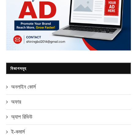
বিভাগসমূহ
অনলাইন কোর্স
অফার
অ্যাপ রিভিউ
ই-কমার্স