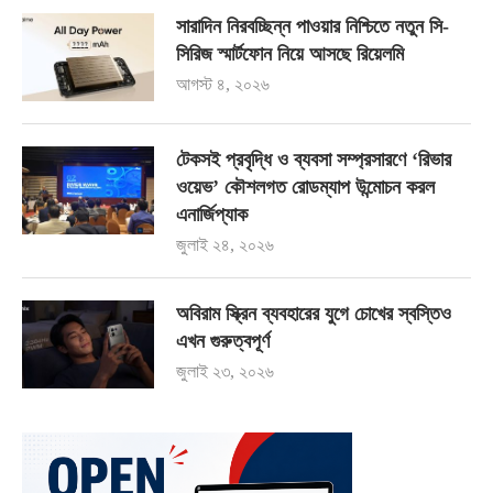
সারাদিন নিরবচ্ছিন্ন পাওয়ার নিশ্চিতে নতুন সি-
সিরিজ স্মার্টফোন নিয়ে আসছে রিয়েলমি
আগস্ট ৪, ২০২৬
টেকসই প্রবৃদ্ধি ও ব্যবসা সম্প্রসারণে ‘রিভার
ওয়েভ’ কৌশলগত রোডম্যাপ উন্মোচন করল
এনার্জিপ্যাক
জুলাই ২৪, ২০২৬
অবিরাম স্ক্রিন ব্যবহারের যুগে চোখের স্বস্তিও
এখন গুরুত্বপূর্ণ
জুলাই ২৩, ২০২৬