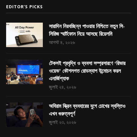
EDITOR’S PICKS
সারাদিন নিরবচ্ছিন্ন পাওয়ার নিশ্চিতে নতুন সি-
সিরিজ স্মার্টফোন নিয়ে আসছে রিয়েলমি
আগস্ট ৪, ২০২৬
টেকসই প্রবৃদ্ধি ও ব্যবসা সম্প্রসারণে ‘রিভার
ওয়েভ’ কৌশলগত রোডম্যাপ উন্মোচন করল
এনার্জিপ্যাক
জুলাই ২৪, ২০২৬
অবিরাম স্ক্রিন ব্যবহারের যুগে চোখের স্বস্তিও
এখন গুরুত্বপূর্ণ
জুলাই ২৩, ২০২৬