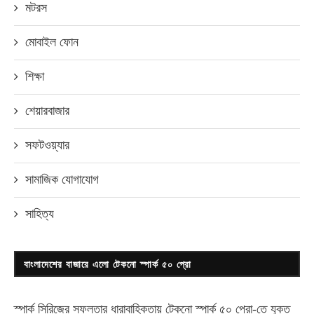
মটরস
মোবাইল ফোন
শিক্ষা
শেয়ারবাজার
সফটওয়্যার
সামাজিক যোগাযোগ
সাহিত্য
বাংলাদেশের বাজারে এলো টেকনো স্পার্ক ৫০ প্রো
স্পার্ক সিরিজের সফলতার ধারাবাহিকতায় টেকনো
স্পার্ক ৫০ প্রো-
তে যুক্ত