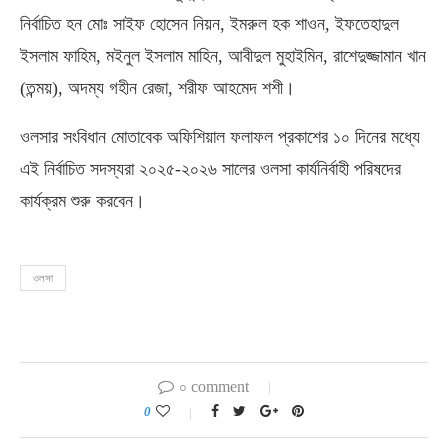
নির্বাচিত হন মোঃ সাইফ হোসেন নিয়ন, ইমরুল হক শাওন, ইফতেহাদুল
ইসলাম ফাহিম, মইনুল ইসলাম মাহিন, আবীদুল মুহাইমিন, রাশেদুজ্জামান খান
(তন্ময়), অদম্য গহীন রেজা, শরীফ আহমেদ শশী।
ওলসার সংবিধান মোতাবেক অফিশিয়াল ফলাফল প্রকাশের ১০ দিনের মধ্যে
এই নির্বাচিত সদস্যরা ২০২৫-২০২৬ সালের ওলসা কার্যনির্বাহী পরিষদের
কার্যক্রম শুরু করবেন।
ওলসা
০ comment
0