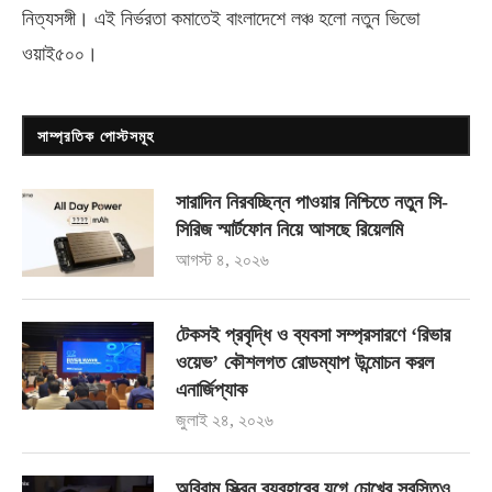
নিত্যসঙ্গী। এই নির্ভরতা কমাতেই বাংলাদেশে লঞ্চ হলো নতুন ভিভো
ওয়াই৫০০
।
সাম্প্রতিক পোস্টসমূহ
সারাদিন নিরবচ্ছিন্ন পাওয়ার নিশ্চিতে নতুন সি-
সিরিজ স্মার্টফোন নিয়ে আসছে রিয়েলমি
আগস্ট ৪, ২০২৬
টেকসই প্রবৃদ্ধি ও ব্যবসা সম্প্রসারণে ‘রিভার
ওয়েভ’ কৌশলগত রোডম্যাপ উন্মোচন করল
এনার্জিপ্যাক
জুলাই ২৪, ২০২৬
অবিরাম স্ক্রিন ব্যবহারের যুগে চোখের স্বস্তিও