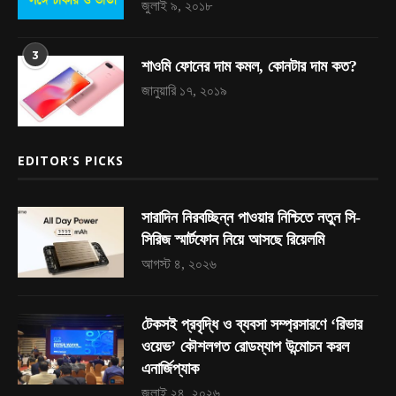
জুলাই ৯, ২০১৮
3
শাওমি ফোনের দাম কমল, কোনটার দাম কত?
জানুয়ারি ১৭, ২০১৯
EDITOR’S PICKS
সারাদিন নিরবচ্ছিন্ন পাওয়ার নিশ্চিতে নতুন সি-
সিরিজ স্মার্টফোন নিয়ে আসছে রিয়েলমি
আগস্ট ৪, ২০২৬
টেকসই প্রবৃদ্ধি ও ব্যবসা সম্প্রসারণে ‘রিভার
ওয়েভ’ কৌশলগত রোডম্যাপ উন্মোচন করল
এনার্জিপ্যাক
জুলাই ২৪, ২০২৬