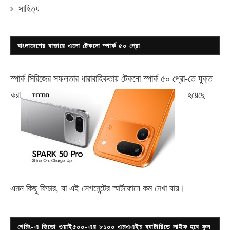
সাহিত্য
বাংলাদেশের বাজারে এলো টেকনো স্পার্ক ৫০ প্রো
স্পার্ক সিরিজের সফলতার ধারাবাহিকতায় টেকনো
স্পার্ক ৫০ প্রো-
তে যুক্ত
করা
হয়েছে
এমন কিছু ফিচার, যা এই সেগমেন্টের স্মার্টফোনে কম দেখা যায়।
গেমিং-এ ভিভো ওয়াই৫০০-এর ৮১০০ এমএএইচ ব্যাটারিতে লাইফ হবে ফুল