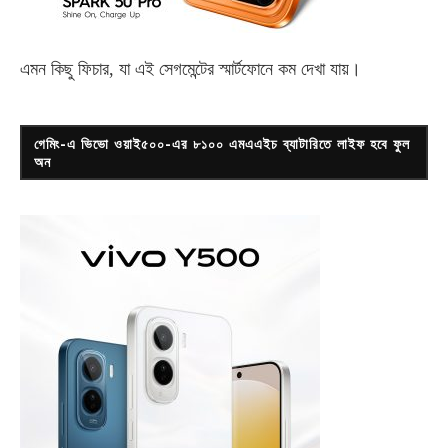
এমন কিছু ফিচার, যা এই সেগমেন্টের স্মার্টফোনে কম দেখা যায়।
গেমিং-এ ভিভো ওয়াই৫০০-এর ৮১০০ এমএএইচ ব্যাটারিতে লাইফ হবে ফুল
অন