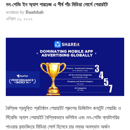
নন-গেমিং ইন অ্যাপ পারচেজ এ শীর্ষ পাঁচ মিডিয়া সোর্সে শেয়ারইট
written by
Baadshah
এপ্রিল ১১, ২০২২
বৈশ্বিক প্রযুক্তি প্রতিষ্ঠান শেয়ারইট গ্রুপের ডিজিটাল কনটেন্ট শেয়ারিং ও
স্ট্রিমিং অ্যাপ শেয়ারইট বৈশ্বিকভাবে ভলিউম এবং নন-গেমিং ক্যাটাগরির
পাওয়ার র‌্যাংকিংয়ে মিডিয়া সোর্স হিসেবে চার নম্বর অবস্থান অর্জন