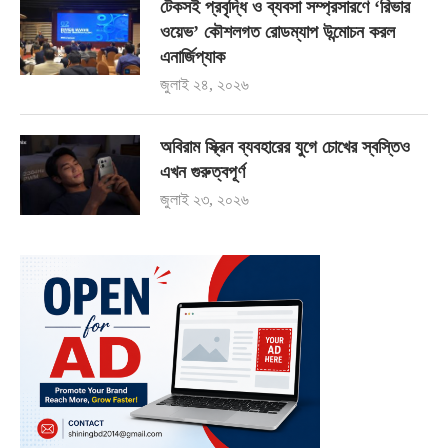
টেকসই প্রবৃদ্ধি ও ব্যবসা সম্প্রসারণে ‘রিভার
ওয়েভ’ কৌশলগত রোডম্যাপ উন্মোচন করল
এনার্জিপ্যাক
জুলাই ২৪, ২০২৬
অবিরাম স্ক্রিন ব্যবহারের যুগে চোখের স্বস্তিও
এখন গুরুত্বপূর্ণ
জুলাই ২৩, ২০২৬