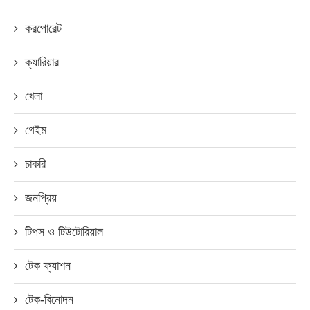
করপোরেট
ক্যারিয়ার
খেলা
গেইম
চাকরি
জনপ্রিয়
টিপস ও টিউটোরিয়াল
টেক ফ্যাশন
টেক-বিনোদন