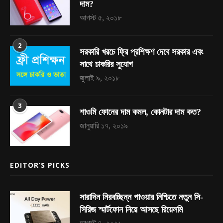
দাম?
আগস্ট ৫, ২০১৮
2
সরকারি খরচে ফ্রি প্রশিক্ষণ দেবে সরকার এবং
সাথে চাকরির সুযোগ
জুলাই ৯, ২০১৮
3
শাওমি ফোনের দাম কমল, কোনটার দাম কত?
জানুয়ারি ১৭, ২০১৯
EDITOR’S PICKS
সারাদিন নিরবচ্ছিন্ন পাওয়ার নিশ্চিতে নতুন সি-
সিরিজ স্মার্টফোন নিয়ে আসছে রিয়েলমি