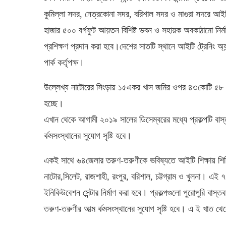
কুমিল্লা সদর, নেত্রকোনা সদর, বরিশাল সদর ও মাগুরা সদরে আইটি 
হাজার ৫০০ বর্গফুট আয়তন বিশিষ্ট ভবন ও সহায়ক অবকাঠামো নির
প্রশিক্ষণ প্রদান করা হবে।দেশের সাতটি স্থানে আইটি ট্রেনিং অ্য
পার্ক কর্তৃপক্ষ।
উল্লেখ্য নাটোরের সিংড়ায় ১৫একর খাস জমির ওপর ৪৩কোটি ৫৮ লাখ 
হচ্ছে।
এখান থেকে আগামী ২০১৯ সালের ডিসেম্বরের মধ্যে প্রকল্পটি বাস্
র্কমসংস্থানের সুযোগ সৃষ্টি হবে।
একই সাথে ৬৪জেলার তরুণ-তরুণীকে ভবিষ্যতে আইটি শিক্ষায় শিক্
নাটোর,সিলেট, রাজশাহী, রংপুর, বরিশাল, চট্টগ্রাম ও খুলনা। এই 
ইনিকিউবেশন সেন্টার নির্মাণ করা হবে। প্রকল্পগুলো পুরোপুরি ব
তরুণ-তরুণীর আত্ম র্কমসংস্থানের সুযোগ সৃষ্টি হবে। এ ই খাত থ