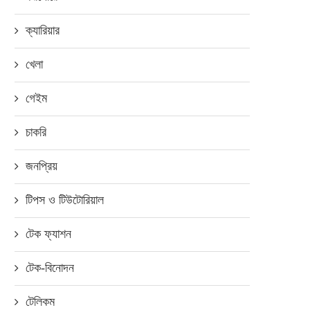
ক্যারিয়ার
খেলা
গেইম
চাকরি
জনপ্রিয়
টিপস ও টিউটোরিয়াল
টেক ফ্যাশন
ক্রেতাদের জন্য পরিবেশবান্ধব
বায়োডিগ্রেডেবল ব্যাগ নিয়ে এলো অন
টেক-বিনোদন
ফেব্রুয়ারি ৯, ২০২৫
টেলিকম