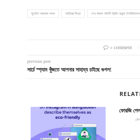
জুনাইদ আহমেদ পলক
নাটোরের সিংড়া
শেখ কামাল আইটি ট্রেনিং অ্যান্ড ইনকিউবেশন স
০ comment
previous post
সার্চে স্প্যাম খুঁজতে আপনার সাহায্য চাইছে গুগল!
RELAT
ফোরজি পেল 
ফেব