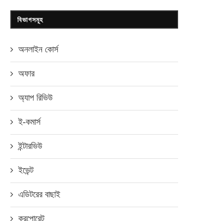
বিভাগসমূহ
অনলাইন কোর্স
অফার
অ্যাপ রিভিউ
ই-কমার্স
ইন্টারভিউ
ইভেন্ট
এডিটরের বাছাই
করপোরেট