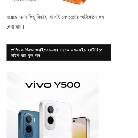
হয়েছে এমন কিছু ফিচার, যা এই সেগমেন্টের স্মার্টফোনে কম
দেখা যায়।
গেমিং-এ ভিভো ওয়াই৫০০-এর ৮১০০ এমএএইচ ব্যাটারিতে
লাইফ হবে ফুল অন