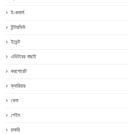
ই-কমার্স
ইন্টারভিউ
ইভেন্ট
এডিটরের বাছাই
করপোরেট
ক্যারিয়ার
খেলা
গেইম
চাকরি