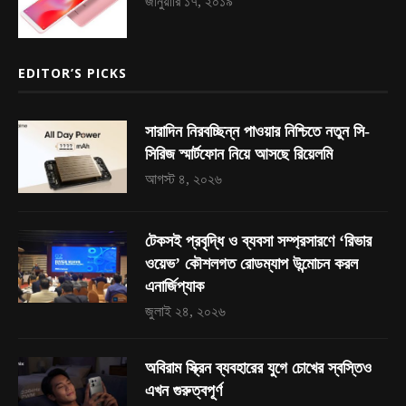
জানুয়ারি ১৭, ২০১৯
EDITOR’S PICKS
সারাদিন নিরবচ্ছিন্ন পাওয়ার নিশ্চিতে নতুন সি-
সিরিজ স্মার্টফোন নিয়ে আসছে রিয়েলমি
আগস্ট ৪, ২০২৬
টেকসই প্রবৃদ্ধি ও ব্যবসা সম্প্রসারণে ‘রিভার
ওয়েভ’ কৌশলগত রোডম্যাপ উন্মোচন করল
এনার্জিপ্যাক
জুলাই ২৪, ২০২৬
অবিরাম স্ক্রিন ব্যবহারের যুগে চোখের স্বস্তিও
এখন গুরুত্বপূর্ণ