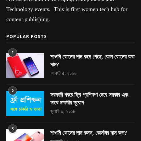
Technology events. This is first women tech hub for
content publishing.
POPULAR POSTS
1
শাওমি ফোনের দাম কমে গেছে, কোন ফোনের কত
দাম?
আগস্ট ৫, ২০১৮
2
সরকারি খরচে ফ্রি প্রশিক্ষণ দেবে সরকার এবং
সাথে চাকরির সুযোগ
জুলাই ৯, ২০১৮
3
শাওমি ফোনের দাম কমল, কোনটার দাম কত?