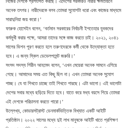
নিজের দেশকে প্রশংসিত করছে। এদেশের সরকারও নারীর ক্ষমতায়নে
অনেক তৎপর। নারীদেরকে বলব তোমরা সুযোগটা ধরো এবং কাজের মাধ্যমে
সারাদুনিয়া জয় করো।’
ফারুক হোসেইন বলেন, ‘বর্তমান সরকারের নির্বাচনী ইশতেহার যুবকদের
কর্মমুখী করার পক্ষে, আমরা তাদের সঙ্গে কাজ করতে চাই। ২০২১, ২০৪১
সালের ভিশন পূরণ করতে হলে তরুণদেরকে কর্মী থেকে উদ্যোক্তা হতে
হবে। এ জন্য স্কিল ডেভেলপমেন্ট জরুরি।’
সংসদ সদস্য শিরীন আহমেদ বলেন, ‘এখন মেয়েরা অনেক সামনে এগিয়ে
গেছে। আমাদের সময় এত কিছু ছিল না। এখন তোমরা অনেক সুযোগ
পাচ্ছ। যে যা শিখতে চাচ্ছে তাই শিখতে পারছে। এটা ভালো। এই ভালোটা
দেশের সবার মধ্যে ছড়িয়ে দিতে হবে। যাতে করে মধ্য বয়সে গিয়ে তোমরা
এই দেশকে পরিচালনা করতে পারো।’
উল্লেখ্য, কোডারসট্রাস্ট ডেনমার্কভিত্তিক বিখ্যাত একটি আইটি
প্রতিষ্ঠান। ২০২২ সালের মধ্যে দুই লাখ মানুষকে আইটি খাতে প্রশিক্ষণ