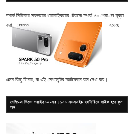
স্পার্ক সিরিজের সফলতার ধারাবাহিকতায় টেকনো
স্পার্ক ৫০ প্রো-
তে যুক্ত
করা
হয়েছে
এমন কিছু ফিচার, যা এই সেগমেন্টের স্মার্টফোনে কম দেখা যায়।
গেমিং-এ ভিভো ওয়াই৫০০-এর ৮১০০ এমএএইচ ব্যাটারিতে লাইফ হবে ফুল
অন