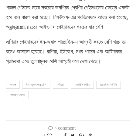
পাজল গেইমের মতো সবচেয়ে জনপ্রিয় শ্রেণির গেইমগুলোর ক্ষেত্রে এমনটা
হবে বলে ধারণা করা হচ্ছে। লিফটঅফ-এর প্রতিবেদনে আরও বলা হয়েছে,
অ্যান্ড্রয়েডের চেয়ে আইওএস গেইমারদের খরচের হার বেশি।
এশিয়ার গেইমারদের ইন-অ্যাপ পারচেইস-এ আগ্রহী করতে বেশি খরচ হয়
বলেও জানানো হয়েছে। রাশিয়া, ইউরোপ, মধ্য প্রাচ্য এবং আফ্রিকার
গ্রাহকরা এতে তুলনামূলক বেশি আগ্রহী বলে দেখা গেছে।
অ্যাপ
ইন-অ্যাপ পারচেইস
গেইমার
মোবাইল গেইম
মোবাইল গেইমিং
মোবাইল ফোন
০ comment
1