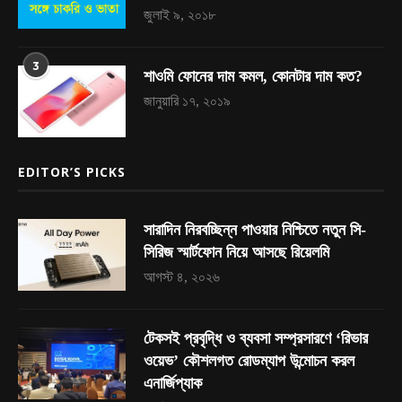
জুলাই ৯, ২০১৮
3
শাওমি ফোনের দাম কমল, কোনটার দাম কত?
জানুয়ারি ১৭, ২০১৯
EDITOR’S PICKS
সারাদিন নিরবচ্ছিন্ন পাওয়ার নিশ্চিতে নতুন সি-
সিরিজ স্মার্টফোন নিয়ে আসছে রিয়েলমি
আগস্ট ৪, ২০২৬
টেকসই প্রবৃদ্ধি ও ব্যবসা সম্প্রসারণে ‘রিভার
ওয়েভ’ কৌশলগত রোডম্যাপ উন্মোচন করল
এনার্জিপ্যাক