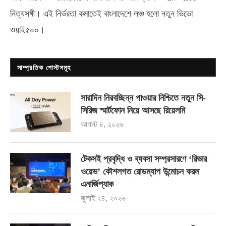
নিত্যসঙ্গী। এই নির্ভরতা কমাতেই বাংলাদেশে লঞ্চ হলো নতুন ভিভো
ওয়াই৫০০
।
সাম্প্রতিক পোস্টসমূহ
সারাদিন নিরবচ্ছিন্ন পাওয়ার নিশ্চিতে নতুন সি-
সিরিজ স্মার্টফোন নিয়ে আসছে রিয়েলমি
আগস্ট ৪, ২০২৬
টেকসই প্রবৃদ্ধি ও ব্যবসা সম্প্রসারণে ‘রিভার
ওয়েভ’ কৌশলগত রোডম্যাপ উন্মোচন করল
এনার্জিপ্যাক
জুলাই ২৪, ২০২৬