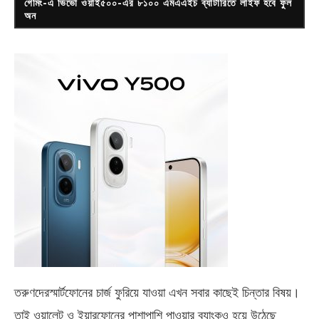
গেমিং-এ ভিভো ওয়াই৫০০-এর ৮১০০ এমএএইচ ব্যাটারিতে লাইফ হবে ফুল
অন
তরুণদেরস্মার্টফোনের চার্জ ফুরিয়ে যাওয়া এখন সবার কাছেই চিন্তার বিষয়।
তাই ওয়ালেট ও ইয়ারফোনের পাশাপাশি পাওয়ার ব্যাংকও হয়ে উঠেছে