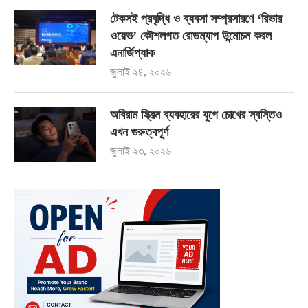
টেকসই প্রবৃদ্ধি ও ব্যবসা সম্প্রসারণে ‘রিভার
ওয়েভ’ কৌশলগত রোডম্যাপ উন্মোচন করল
এনার্জিপ্যাক
জুলাই ২৪, ২০২৬
অবিরাম স্ক্রিন ব্যবহারের যুগে চোখের স্বস্তিও
এখন গুরুত্বপূর্ণ
জুলাই ২৩, ২০২৬