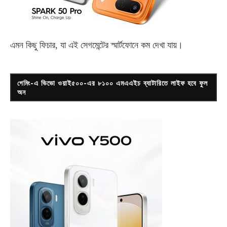
এমন কিছু ফিচার, যা এই সেগমেন্টের স্মার্টফোনে কম দেখা যায়।
গেমিং-এ ভিভো ওয়াই৫০০-এর ৮১০০ এমএএইচ ব্যাটারিতে লাইফ হবে ফুল
অন