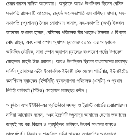
চেয়ারপারসন নাদিয়া আনোয়ার। অনুষ্ঠানে আরও উপস্থিত ছিলেন বেসিস
সভাপতি রাসেল টি আহমেদ, জ্যেষ্ঠ সহ-সভাপতি এম রাশিদুল হাসান, সহ-
সভাপতি (প্রশাসন) সৈয়দ মোহাম্মাদ কামাল, সহ-সভাপতি (অর্থ) ইকবাল
আহমেদ ফখরুল হাসান, বেসিসের পরিচালক মীর শাহরুখ ইসলাম ও বিপ্লব
ঘোষ রাহুল, এবং নাসা স্পেস অ্যাপস চ্যালেঞ্জ ২০২৪ এর আহ্বায়ক
অভিজিৎ ভৌমিক, নাসা স্পেস অ্যাপস চ্যালেঞ্জ বাংলাদেশ পর্বের উপদেষ্টা
মোহাম্মদ মাহদী-উজ-জামান। আরও উপস্থিত ছিলেন বাংলাদেশের ঢাকাস্থ
মার্কিন দূতাবাসের এক্টিং ইকোনমিক ইউনিট চিফ জেমস গার্ডিনার, ইউনাইটেড
কমার্শিয়াল ব্যাংকের (ইউসিবি) ব্যবস্থাপনা পরিচালক (এমডি) ও প্রধান
নির্বাহী কর্মকর্তা (সিইও) মোহাম্মদ মামদুদুর রশীদ।
অনুষ্ঠানে এআইইউবি-এর প্রতিষ্ঠাতা সদস্য ও ট্রাস্টি বোর্ডের চেয়ারপারসন
নাদিয়া আনোয়ার বলেন, “এই ইভেন্টটি শুধুমাত্র আমাদের দেশের তরুণদের
জন্যই নয় বরং বিজ্ঞান ও প্রযুক্তির ভবিষ্যৎ উৎকর্ষ সাধনের জন্যও
তাৎপর্যপূর্ণ। বিজ্ঞান ও প্রযুক্তি সর্বদা মানুষের অগ্রগতির অগ্রভাগে