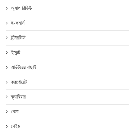
অ্যাপ রিভিউ
ই-কমার্স
ইন্টারভিউ
ইভেন্ট
এডিটরের বাছাই
করপোরেট
ক্যারিয়ার
খেলা
গেইম