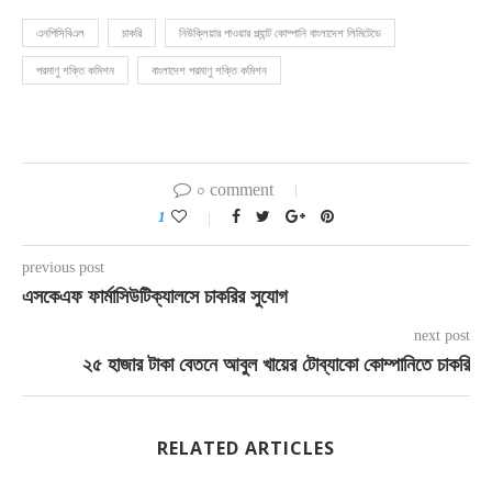
এনপিসিবিএল
চাকরি
নিউক্লিয়ার পাওয়ার প্ল্যান্ট কোম্পানি বাংলাদেশ লিমিটেডে
পরমাণু শক্তি কমিশন
বাংলাদেশ পরমাণু শক্তি কমিশন
০ comment
1
previous post
এসকেএফ ফার্মাসিউটিক্যালসে চাকরির সুযোগ
next post
২৫ হাজার টাকা বেতনে আবুল খায়ের টোব্যাকো কোম্পানিতে চাকরি
RELATED ARTICLES