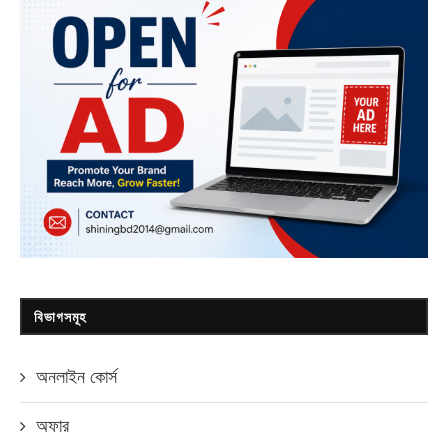
বিভাগসমূহ
অনলাইন কোর্স
অফার