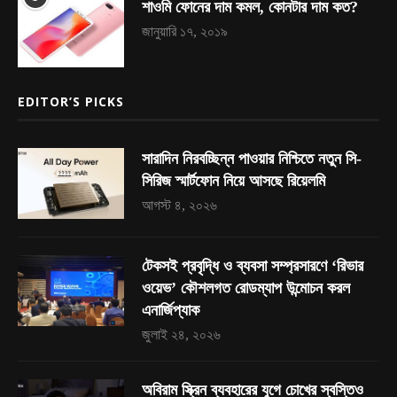
শাওমি ফোনের দাম কমল, কোনটার দাম কত?
জানুয়ারি ১৭, ২০১৯
EDITOR’S PICKS
সারাদিন নিরবচ্ছিন্ন পাওয়ার নিশ্চিতে নতুন সি-
সিরিজ স্মার্টফোন নিয়ে আসছে রিয়েলমি
আগস্ট ৪, ২০২৬
টেকসই প্রবৃদ্ধি ও ব্যবসা সম্প্রসারণে ‘রিভার
ওয়েভ’ কৌশলগত রোডম্যাপ উন্মোচন করল
এনার্জিপ্যাক
জুলাই ২৪, ২০২৬
অবিরাম স্ক্রিন ব্যবহারের যুগে চোখের স্বস্তিও